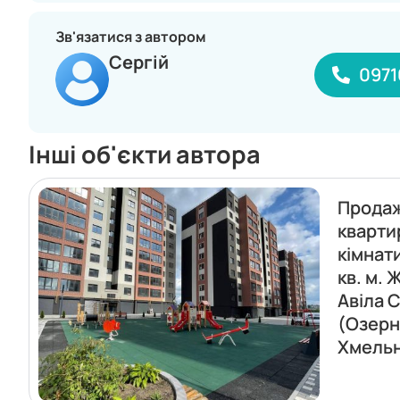
Зв'язатися з автором
Сергій
0971
Інші об'єкти автора
Прода
кварти
кімнат
кв. м. 
Авіла С
(Озерн
Хмель