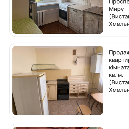
Проспе
Миру
(Виста
Хмель
Прода
кварти
кімнат
кв. м.
(Виста
Хмель