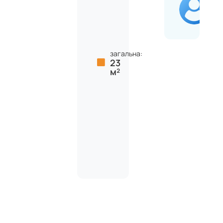
загальна:
23
м²