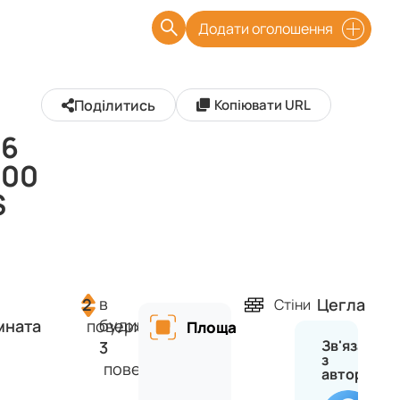
Додати оголошення
Поділитись
Копіювати URL
16
100
$
в
2
Цегла
Стіни
будинку
мната
поверх
Площа
Зв'язатися
3
з
поверхів
автором
Се