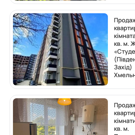
Прода
кварти
кімнат
кв. м. 
«Студе
(Півде
Захід)
Хмель
Прода
кварти
кімнат
кв. м.