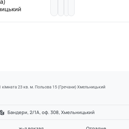
а)
ницький
 кімната 23 кв. м. Польова 15 (Гречани) Хмельницький
Бандери, 2/1А, оф. 308, Хмельницький
ж-д вокзал
Отрадне