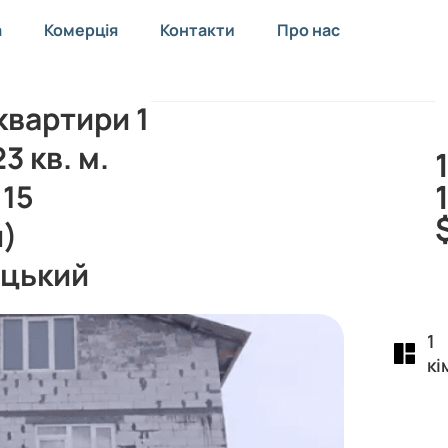
а
Комерція
Контакти
Про нас
вартири 1
3 кв. м.
 15
и)
цький
1
кі