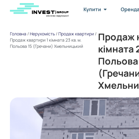
Купити
Оренд
Продаж к
Головна
/
Нерухомість
/
Продаж квартири
/
Продаж квартири 1 кімната 23 кв. м.
кімната 2
Польова 15 (Гречани) Хмельницький
Польова
(Гречан
Хмельни