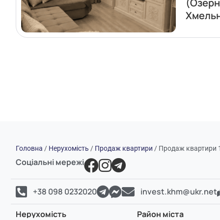
(Озерн
Хмель
Головна
/
Нерухомість
/
Продаж квартири
/
Продаж квартири 1
Соціальні мережі
+38 098 0232020
invest.khm@ukr.net
Нерухомість
Район міста