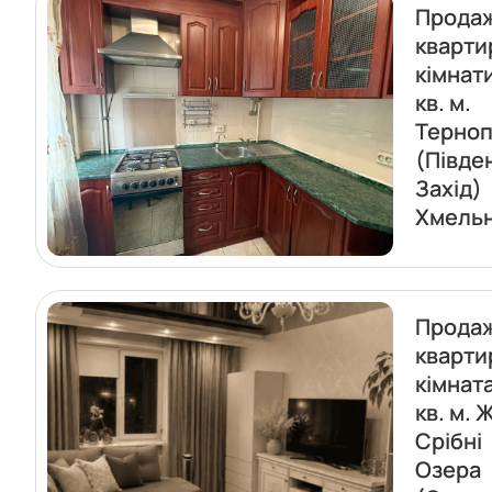
Прода
кварти
кімнат
кв. м.
Терноп
(Півде
Захід)
Хмель
Прода
кварти
кімнат
кв. м. 
Срібні
Озера