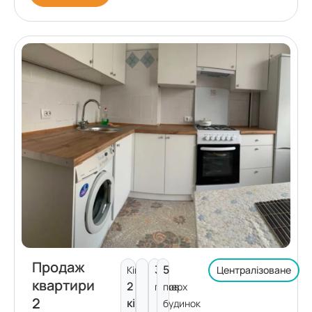
Продаж
3
5
Кімнат:
Централізоване
квартири
2
поверх
пов.
2
кімнати
будинок