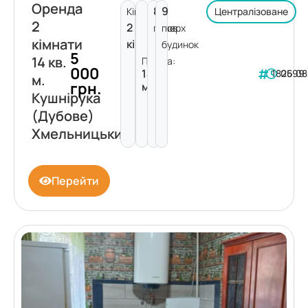
Оренда
8
9
Кімнат:
Централізоване
2
2
поверх
пов.
кімнати
кімнати
будинок
5
14 кв.
Площа:
000
14
182599
06.08
м.
грн.
м²
Кушнірука
(Дубове)
Хмельницький
Перейти