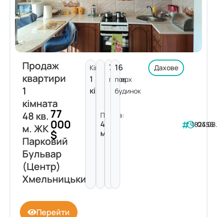
Продаж
7
16
Кімнат:
Дахове
квартири
1
поверх
пов.
1
кімната
будинок
кімната
77
48 кв.
Площа:
000
48
182356
04.08
м. ЖК
$
м²
Парковий
Бульвар
(Центр)
Хмельницький
Перейти