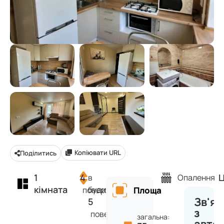
Копіювати URL
Поділитись
1
4
Ц
в
Опалення
кімната
будинку
поверх
Площа
Зв'яз
5
з
поверхів
загальна: