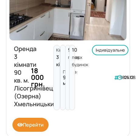
Оренда
9
10
Кімнат:
Індивідуальне
3
3
поверх
пов.
кімнати
кімнати
будинок
18
90
Площа:
000
90
182412
05.08
кв. м.
грн.
м²
Лісогринівецька
(Озерна)
Хмельницький
Перейти