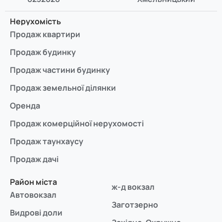
Нерухомість
Продаж квартири
Продаж будинку
Продаж частини будинку
Продаж земельної ділянки
Оренда
Продаж комерційної нерухомості
Продаж таунхаусу
Продаж дачі
Район міста
ж-д вокзал
Автовокзал
Заготзерно
Видрові доли