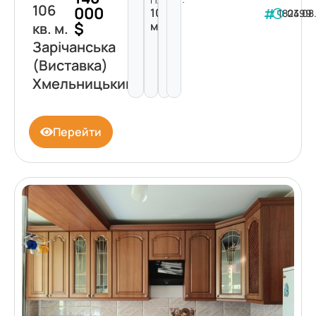
106
000
106
182399
04.08
$
м²
кв. м.
Зарічанська
(Виставка)
Хмельницький
Перейти