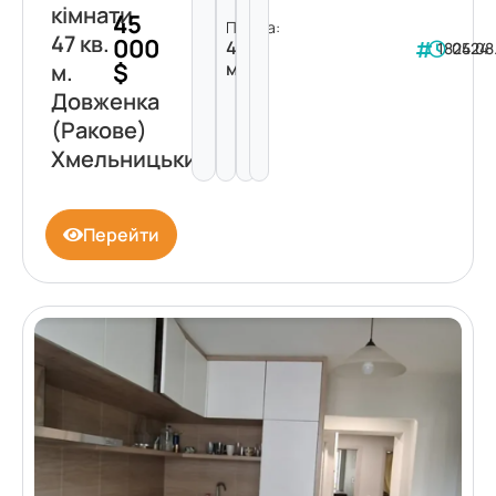
кімнати
45
Площа:
47 кв.
000
47
182424
05.08
$
м²
м.
Довженка
(Ракове)
Хмельницький
Перейти