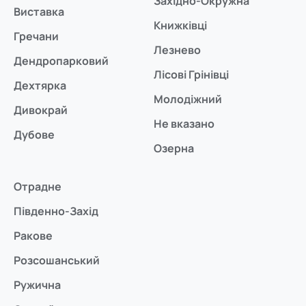
Західно-Окружна
Виставка
Книжківці
Гречани
Лезнево
Дендропарковий
Лісові Грінівці
Дехтярка
Молодіжний
Дивокрай
Не вказано
Дубове
Озерна
Отрадне
Південно-Захід
Ракове
Розсошанський
Ружична