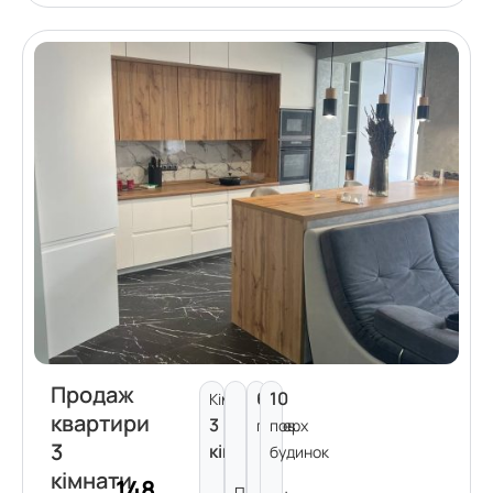
Продаж
6
10
Кімнат:
квартири
3
поверх
пов.
3
кімнати
будинок
кімнати
148
Площа: