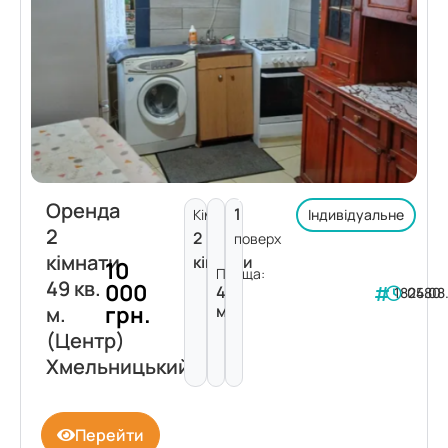
Оренда
1
Кімнат:
Індивідуальне
2
2
поверх
кімнати
кімнати
10
Площа:
49 кв.
000
49
182480
05.08
грн.
м²
м.
(Центр)
Хмельницький
Перейти