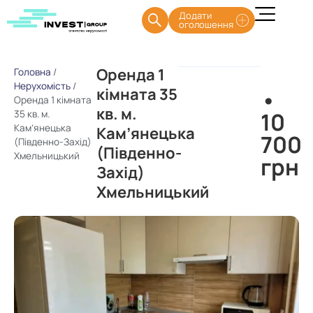
Додати
оголошення
Оренда 1
Головна
/
Нерухомість
/
кімната 35
•
Оренда 1 кімната
кв. м.
10
35 кв. м.
Кам’янецька
Кам’янецька
700
(Південно-Захід)
(Південно-
Хмельницький
грн
Захід)
Хмельницький