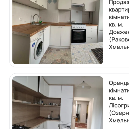
Прода
кварти
кімнат
кв. м.
Довже
(Раков
Хмель
Оренда
кімнат
кв. м.
Лісогр
(Озерн
Хмель