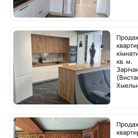
Прода
кварти
кімнат
кв. м.
Заріча
(Виста
Хмель
Прода
кварти