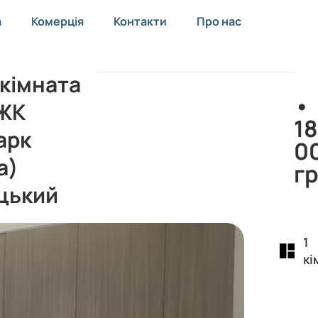
а
Комерція
Контакти
Про нас
 кімната
•
 ЖК
1
арк
0
а)
г
цький
1
кі