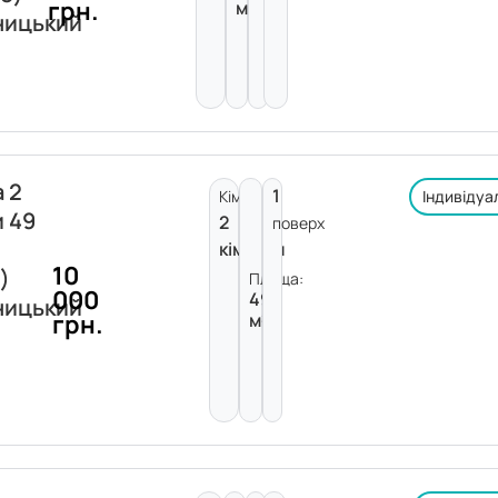
грн.
м²
ницький
 2
1
Кімнат:
Індивідуа
и 49
2
поверх
кімнати
10
)
Площа:
000
49
ницький
грн.
м²