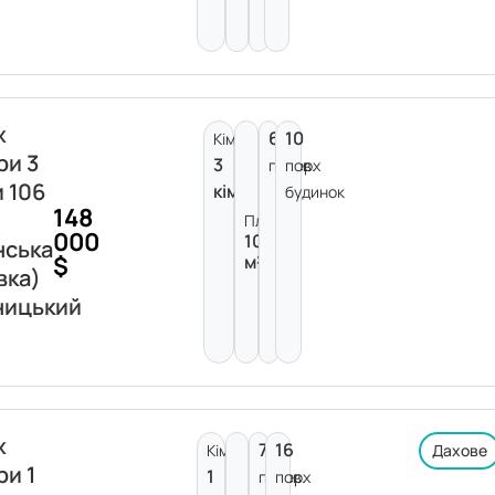
ж
6
10
Кімнат:
ри 3
3
поверх
пов.
и 106
кімнати
будинок
148
Площа:
000
106
нська
$
м²
вка)
ницький
ж
7
16
Кімнат:
Дахове
ри 1
1
поверх
пов.