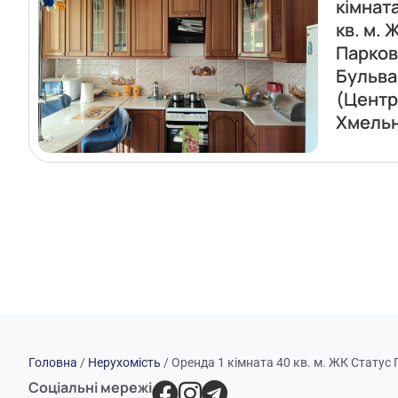
кімнат
кв. м. 
Парко
Бульва
(Центр
Хмель
Головна
/
Нерухомість
/
Оренда 1 кімната 40 кв. м. ЖК Стату
Соціальні мережі