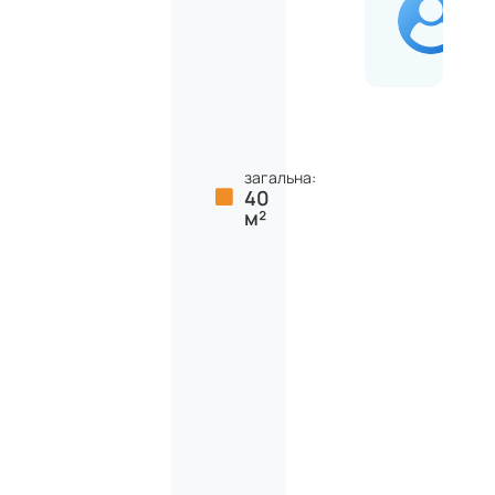
загальна:
40
м²