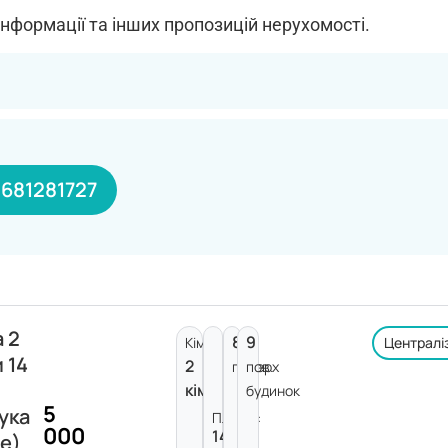
інформації та інших пропозицій нерухомості.
681281727
 2
8
9
Кімнат:
Централі
 14
2
поверх
пов.
кімнати
будинок
5
ука
Площа:
000
14
е)