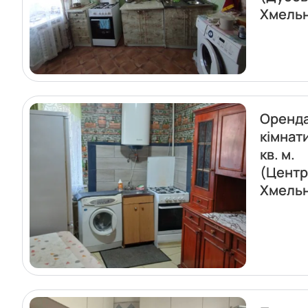
Хмель
Оренда
кімнат
кв. м.
(Центр
Хмель