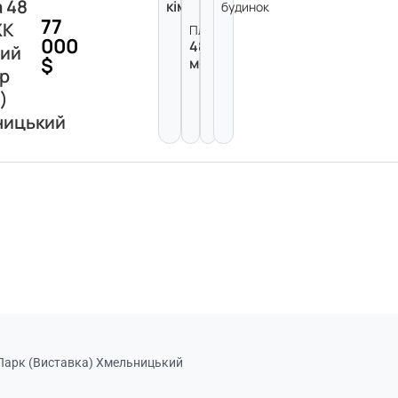
а 48
кімната
будинок
77
ЖК
Площа:
000
48
вий
$
м²
р
)
ницький
с Парк (Виставка) Хмельницький