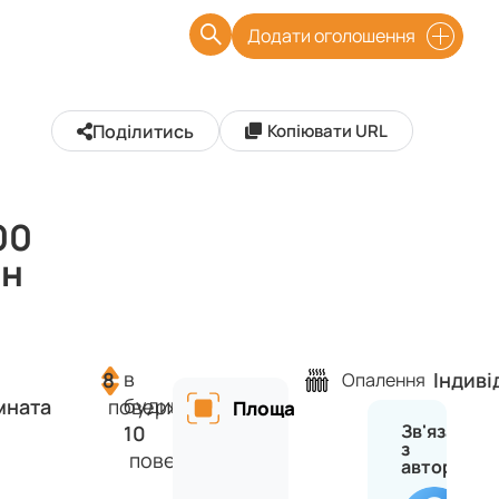
Додати оголошення
Поділитись
Копіювати URL
8
00
рн
в
8
Індиві
Опалення
будинку
мната
поверх
Площа
Зв'язатися
10
з
поверхів
автором
Ан