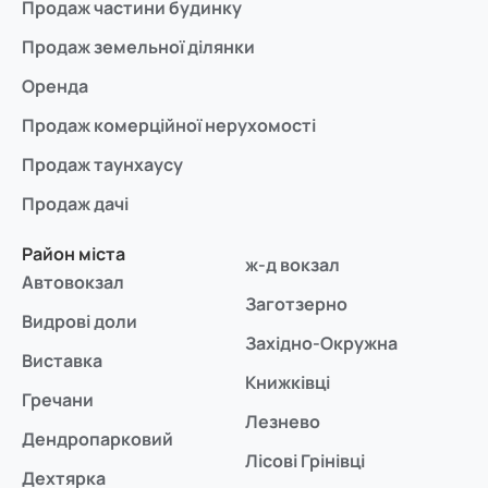
Продаж частини будинку
Продаж земельної ділянки
Оренда
Продаж комерційної нерухомості
Продаж таунхаусу
Продаж дачі
Район міста
ж-д вокзал
Автовокзал
Заготзерно
Видрові доли
Західно-Окружна
Виставка
Книжківці
Гречани
Лезнево
Дендропарковий
Лісові Грінівці
Дехтярка