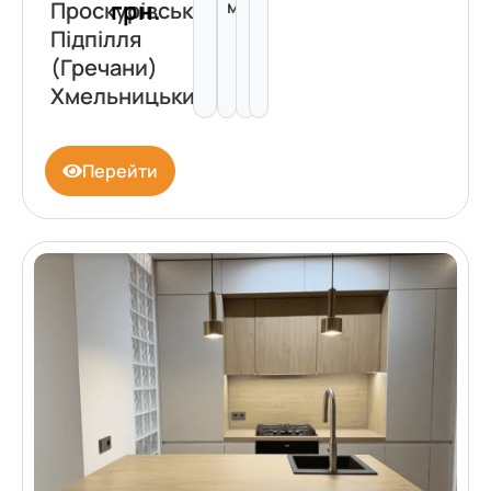
грн.
м²
Проскурівського
Підпілля
(Гречани)
Хмельницький
Перейти