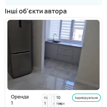
Інші об'єкти автора
Оренда
7
10
Кімнат:
Індивідуальне
1
1
поверх
пов.