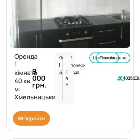
Оренда
1
Кімнат:
Централізоване
Панель
1
1
поверх
9
кімната
кімната
Площа:
000
40
182458
05.08
40 кв.
грн.
м²
м.
Хмельницький
Перейти