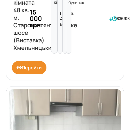
кімната
кімната
будинок
48 кв.
15
Площа:
м.
000
48
182591
06.08
грн.
м²
Старокостянтинівське
шосе
(Виставка)
Хмельницький
Перейти