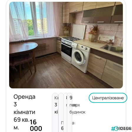
Оренда
8
9
Кімнат:
Централізоване
3
3
поверх
пов.
кімнати
кімнати
будинок
69 кв.
16
Площа:
м.
000
69
182364
04.08