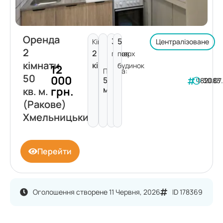
Оренда
3
5
Кімнат:
Централізоване
2
2
поверх
пов.
кімнати
кімнати
будинок
12
Площа:
50
000
50
182083
30.07
грн.
м²
кв. м.
(Ракове)
Хмельницький
Перейти
Оголошення створене 11 Червня, 2026
ID 178369