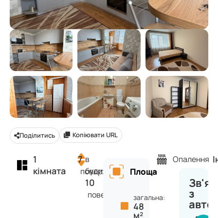
Копіювати URL
Поділитись
1
7
І
в
Опалення
кімната
будинку
поверх
Площа
Зв'яз
10
з
поверхів
загальна:
авто
48
м²