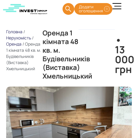
Додати
оголошення
Оренда 1
Головна
/
•
Нерухомість
/
кімната 48
Оренда
/
Оренда
13
кв. м.
1 кімната 48 кв. м.
000
Будівельників
Будівельників
(Виставка)
грн
(Виставка)
Хмельницький
Хмельницький