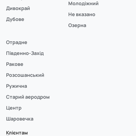
Молодіжний
Дивокрай
Не вказано
Дубове
Озерна
Отрадне
Південно-Захід
Ракове
Розсошанський
Ружична
Старий аеродром
Центр
Шаровечка
Клієнтам