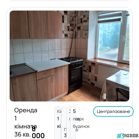
Оренда
2
5
Кімнат:
Централізоване
1
1
поверх
пов.
кімната
кімната
будинок
8
Площа:
36 кв.
000
36
182200
03.08