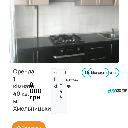
Оренда
1
Кімнат:
Централізоване
Панель
1
1
поверх
9
кімната
кімната
Площа:
000
40
182458
05.08
40 кв.
грн.
м²
м.
Хмельницький
Перейти