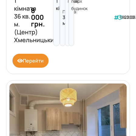
1
1
поверх
пов.
кімната
кімната
будинок
8
Площа:
36 кв.
000
36
182200
03.08
грн.
м²
м.
(Центр)
Хмельницький
Перейти