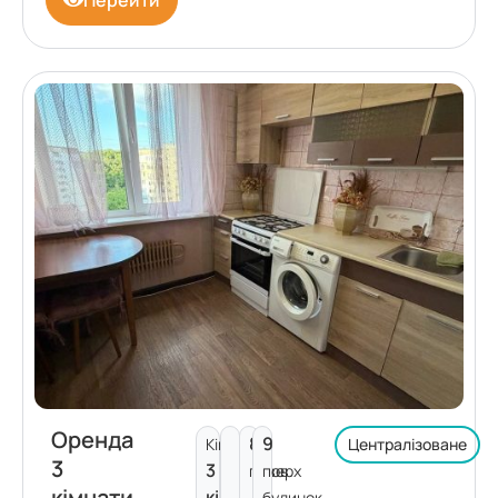
Оренда
8
9
Кімнат:
Централізоване
3
3
поверх
пов.
кімнати
кімнати
будинок