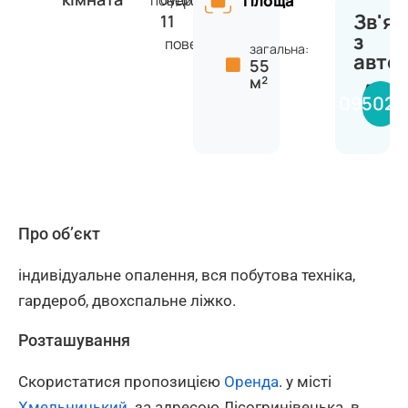
поверх
Площа
Зв'яз
11
з
поверхів
загальна:
авто
55
м²
Алін
095020
Про об’єкт
індивідуальне опалення, вся побутова техніка,
гардероб, двохспальне ліжко.
Розташування
Скористатися пропозицією
Оренда
. у місті
Хмельницький
. за адресою Лісогринівецька. в