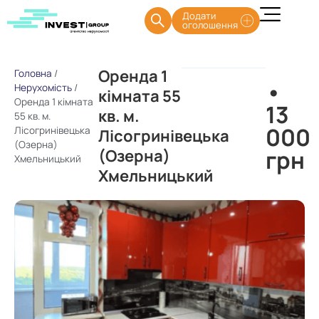
Додати
оголошення
Оренда 1
Головна
/
•
Нерухомість
/
кімната 55
Оренда 1 кімната
13
кв. м.
55 кв. м.
000
Лісогринівецька
Лісогринівецька
(Озерна)
грн
(Озерна)
Хмельницький
Хмельницький