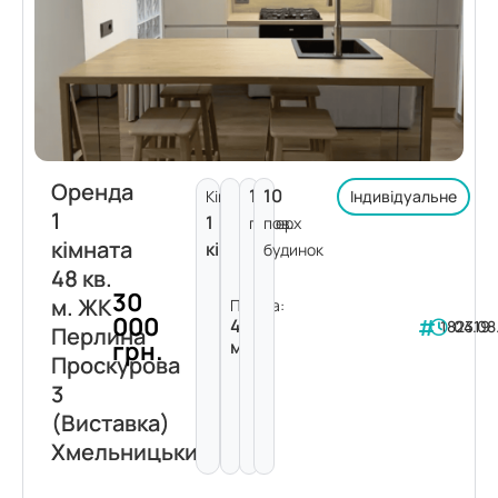
Оренда
10
10
Кімнат:
Індивідуальне
1
1
поверх
пов.
кімната
кімната
будинок
48 кв.
30
м. ЖК
Площа:
000
48
182319
04.08
Перлина
грн.
м²
Проскурова
3
(Виставка)
Хмельницький