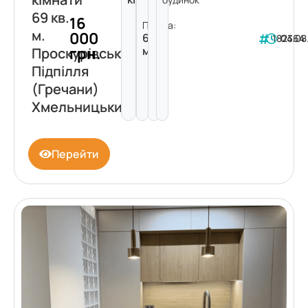
69 кв.
16
Площа:
м.
000
69
182364
04.08
грн.
м²
Проскурівського
Підпілля
(Гречани)
Хмельницький
Перейти