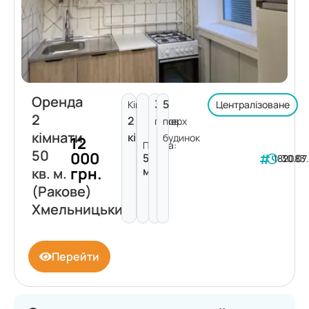
Оренда
3
5
Кімнат:
Централізоване
2
2
поверх
пов.
кімнати
кімнати
будинок
12
Площа:
50
000
50
182083
30.07
грн.
м²
кв. м.
(Ракове)
Хмельницький
Перейти