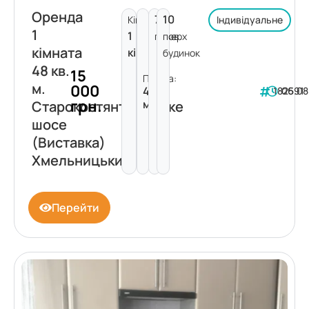
Оренда
7
10
Кімнат:
Індивідуальне
1
1
поверх
пов.
кімната
кімната
будинок
48 кв.
15
Площа:
м.
000
48
182591
06.08
грн.
м²
Старокостянтинівське
шосе
(Виставка)
Хмельницький
Перейти