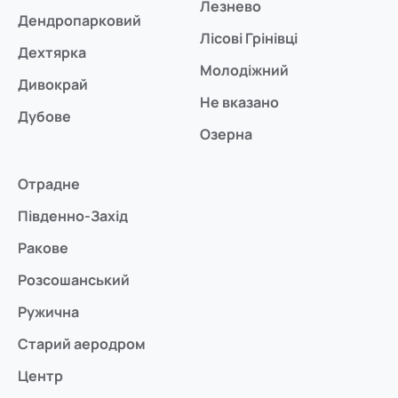
Лезнево
Дендропарковий
Лісові Грінівці
Дехтярка
Молодіжний
Дивокрай
Не вказано
Дубове
Озерна
Отрадне
Південно-Захід
Ракове
Розсошанський
Ружична
Старий аеродром
Центр