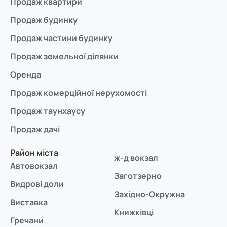
Продаж квартири
Продаж будинку
Продаж частини будинку
Продаж земельної ділянки
Оренда
Продаж комерційної нерухомості
Продаж таунхаусу
Продаж дачі
Район міста
ж-д вокзал
Автовокзал
Заготзерно
Видрові доли
Західно-Окружна
Виставка
Книжківці
Гречани