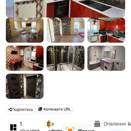
Копіювати URL
Поділитись
1
8
І
в
Опалення
кімната
будинку