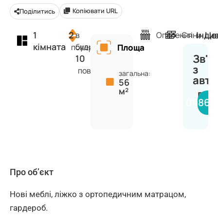
Копіювати URL
Поділитись
1
2
Інди
Це
в
Опалення
Стіни
кімната
будинку
поверх
Площа
Зв'я
10
з
поверхів
загальна:
авт
56
м²
Вяч
09866
Про об’єкт
Нові меблі, ліжко з ортопедичним матрацом,
гардероб.