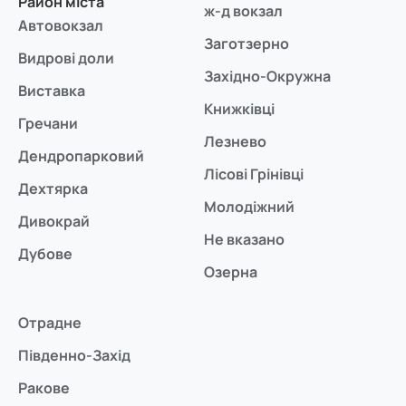
Район міста
ж-д вокзал
Автовокзал
Заготзерно
Видрові доли
Західно-Окружна
Виставка
Книжківці
Гречани
Лезнево
Дендропарковий
Лісові Грінівці
Дехтярка
Молодіжний
Дивокрай
Не вказано
Дубове
Озерна
Отрадне
Південно-Захід
Ракове