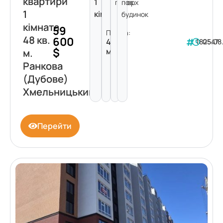
квартири
1
поверх
пов.
1
кімната
будинок
кімната
59
Площа:
48 кв.
600
48
182547
05.08
$
м²
м.
Ранкова
(Дубове)
Хмельницький
Перейти