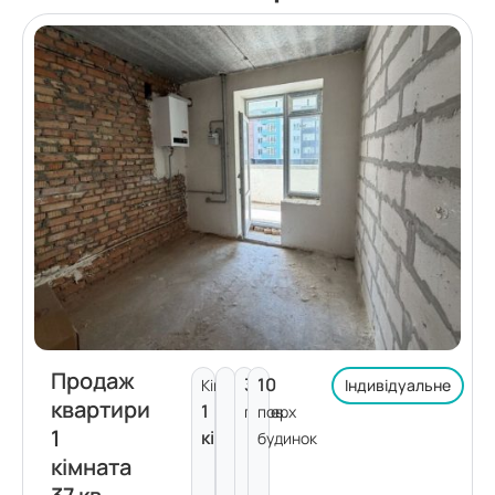
Продаж
3
10
Кімнат:
Індивідуальне
квартири
1
поверх
пов.
1
кімната
будинок
кімната