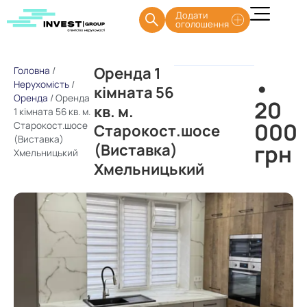
Додати
оголошення
Оренда 1
Головна
/
•
Нерухомість
/
кімната 56
Оренда
/
Оренда
20
кв. м.
1 кімната 56 кв. м.
000
Старокост.шосе
Старокост.шосе
(Виставка)
грн
(Виставка)
Хмельницький
Хмельницький