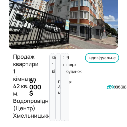
Продаж
7
9
Кімнат:
Індивідуальне
квартири
1
поверх
пов.
1
кімната
будинок
кімната
67
Площа:
42 кв.
000
42
182582
06.08
$
м²
м.
Водопровідна
(Центр)
Хмельницький