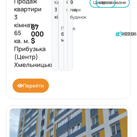
Продаж
8
9
Кімнат:
Централізоване
Цегла
квартири
3
поверх
пов.
3
кімнати
будинок
кімнати
67
Площа:
65
000
65
182251
03.08
$
м²
кв. м.
Прибузька
(Центр)
Хмельницький
Перейти