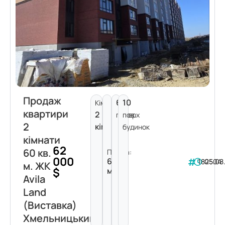
Продаж
6
10
Кімнат:
квартири
2
поверх
пов.
2
кімнати
будинок
кімнати
62
60 кв.
Площа:
000
60
182504
05.08
м. ЖК
$
м²
Avila
Land
(Виставка)
Хмельницький