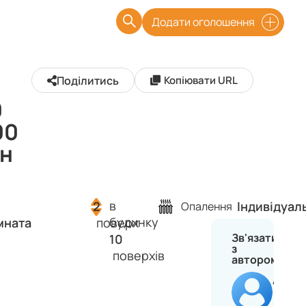
Додати оголошення
Поділитись
Копіювати URL
0
00
рн
в
2
Індивідуал
Опалення
будинку
мната
поверх
Зв'язатися
10
з
поверхів
автором
Анас