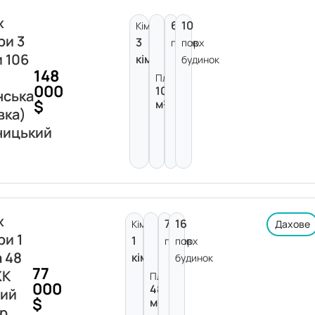
ж
6
10
Кімнат:
ри 3
3
поверх
пов.
и 106
кімнати
будинок
148
Площа:
000
106
нська
$
м²
вка)
ницький
ж
7
16
Кімнат:
Дахове
ри 1
1
поверх
пов.
а 48
кімната
будинок
77
ЖК
Площа:
000
48
вий
$
м²
р