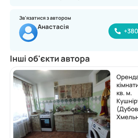
Зв'язатися з автором
Анастасія
+380
Інші об'єкти автора
Оренда
кімнати
кв. м.
Кушнір
(Дубов
Хмель