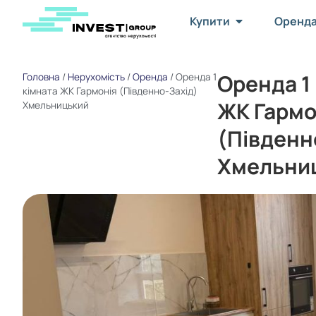
Купити
Оренд
Оренда 1
Головна
/
Нерухомість
/
Оренда
/
Оренда 1
кімната ЖК Гармонія (Південно-Захід)
ЖК Гармо
Хмельницький
(Південн
Хмельни