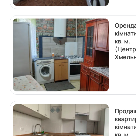
Оренда
кімнат
кв. м.
(Центр
Хмель
Прода
кварти
кімнат
кв. м.