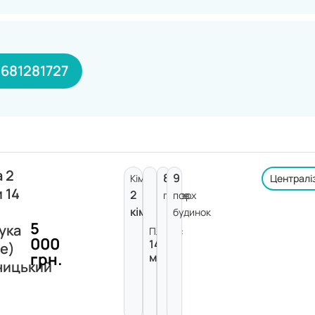
681281727
 2
8
9
Кімнат:
Централі
 14
2
поверх
пов.
кімнати
будинок
5
ука
Площа:
000
14
е)
грн.
м²
ницький