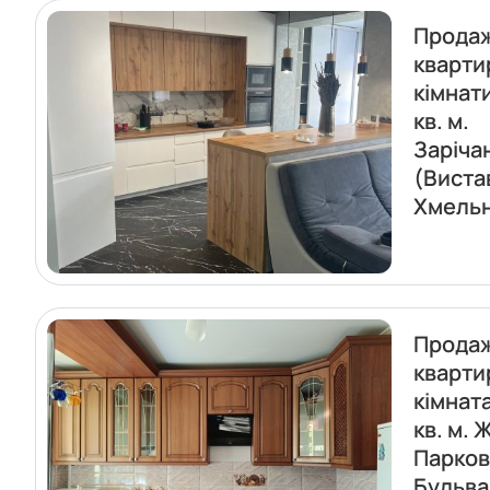
Прода
кварти
кімнат
кв. м.
Заріча
(Виста
Хмель
Прода
кварти
кімнат
кв. м. 
Парко
Бульва