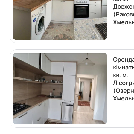
Довже
(Раков
Хмель
Оренда
кімнат
кв. м.
Лісогр
(Озерн
Хмель