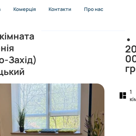
а
Комерція
Контакти
Про нас
 кімната
•
нія
2
0
о-Захід)
г
цький
1
кі