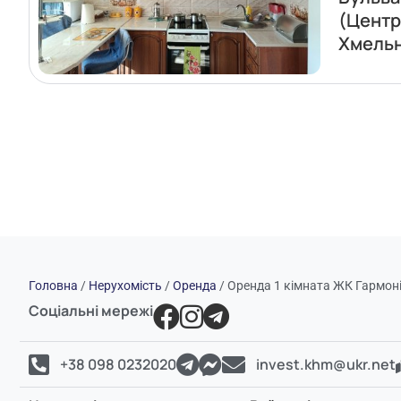
(Центр
Хмель
Головна
/
Нерухомість
/
Оренда
/
Оренда 1 кімната ЖК Гармоні
Соціальні мережі
+38 098 0232020
invest.khm@ukr.net