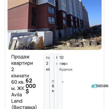
Продаж
6
10
Кімнат:
квартири
2
поверх
пов.
2
кімнати
будинок
кімнати
62
60 кв.
Площа:
000
60
182504
05.08
м. ЖК
$
м²
Avila
Land
(Виставка)