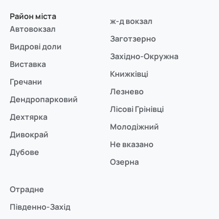
Район міста
ж-д вокзал
Автовокзал
Заготзерно
Видрові доли
Західно-Окружна
Виставка
Книжківці
Гречани
Лезнево
Дендропарковий
Лісові Грінівці
Дехтярка
Молодіжний
Дивокрай
Не вказано
Дубове
Озерна
Отрадне
Південно-Захід