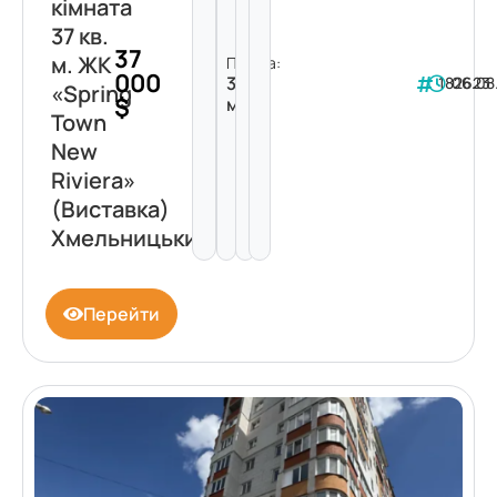
кімната
37 кв.
37
м. ЖК
Площа:
000
37
182623
06.08
«Spring
$
м²
Town
New
Riviera»
(Виставка)
Хмельницький
Перейти