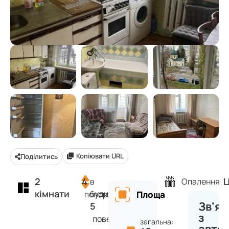
Копіювати URL
Поділитись
2
4
Ц
в
Опалення
кімнати
будинку
поверх
Площа
Зв'яз
5
з
поверхів
загальна: