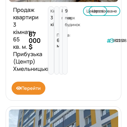
Продаж
8
9
Кімнат:
Централізоване
Цегла
квартири
3
поверх
пов.
3
кімнати
будинок
кімнати
67
Площа:
65
000
65
182251
03.08
$
м²
кв. м.
Прибузька
(Центр)
Хмельницький
Перейти