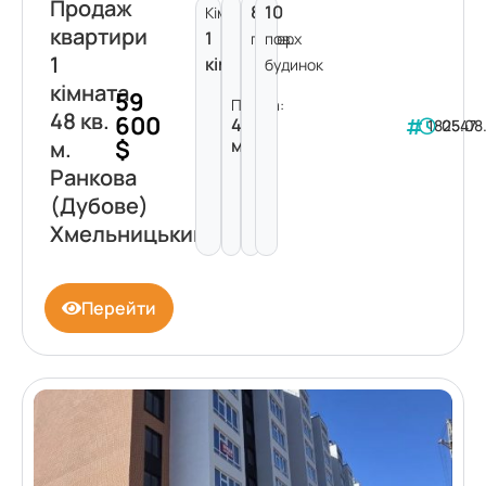
Продаж
8
10
Кімнат:
квартири
1
поверх
пов.
1
кімната
будинок
кімната
59
Площа:
48 кв.
600
48
182547
05.08
$
м²
м.
Ранкова
(Дубове)
Хмельницький
Перейти