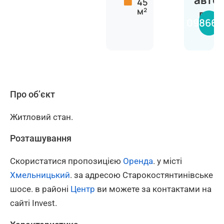
авто
45
м²
Вяче
098660
Про об’єкт
Житловий стан.
Розташування
Скористатися пропозицією
Оренда
. у місті
Хмельницький
. за адресою Старокостянтинівське
шосе. в районі
Центр
ви можете за контактами на
сайті Invest.