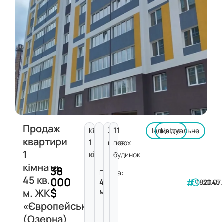
Продаж
3
11
Кімнат:
Індивідуальне
Цегла
квартири
1
поверх
пов.
1
кімната
будинок
кімната
38
Площа:
45 кв.
000
45
182045
30.07
$
м²
м. ЖК
«Європейський»
(Озерна)