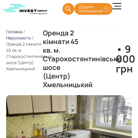
Додати
оголошення
Оренда 2
Головна
/
Нерухомість
/
кімнати 45
Оренда 2 кімнати
• 9
кв. м.
45 кв. м.
000
Старокостянтинівське
Старокостянтинівське
шосе (Центр)
грн
шосе
Хмельницький
(Центр)
Хмельницький