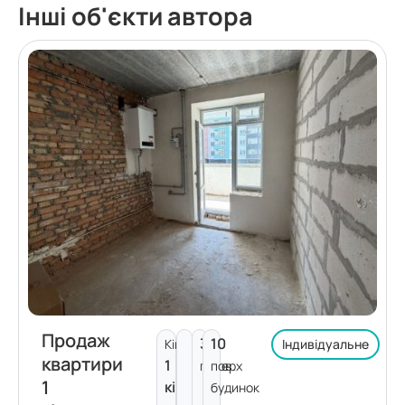
Інші об'єкти автора
Продаж
3
10
Кімнат:
Індивідуальне
квартири
1
поверх
пов.
1
кімната
будинок