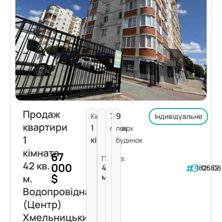
Продаж
7
9
Кімнат:
Індивідуальне
квартири
1
поверх
пов.
1
кімната
будинок
кімната
67
Площа:
42 кв.
000
42
182582
06.08
$
м²
м.
Водопровідна
(Центр)
Хмельницький