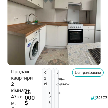
Продаж
3
5
Кімнат:
Централізоване
квартири
2
поверх
пов.
2
кімнати
будинок
кімнати
45
Площа:
47 кв.
000
47
182424
05.08
$
м²
м.