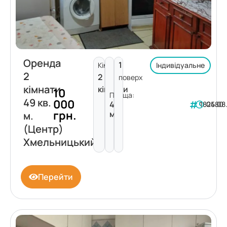
Оренда
1
Кімнат:
Індивідуальне
2
2
поверх
кімнати
кімнати
10
Площа:
49 кв.
000
49
182480
05.08
грн.
м²
м.
(Центр)
Хмельницький
Перейти