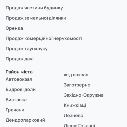
Продаж частини будинку
Продаж земельної ділянки
Оренда
Продаж комерційної нерухомості
Продаж таунхаусу
Продаж дачі
Район міста
ж-д вокзал
Автовокзал
Заготзерно
Видрові доли
Західно-Окружна
Виставка
Книжківці
Гречани
Лезнево
Дендропарковий
Лісові Грінівці