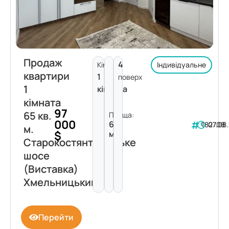
Продаж
4
Кімнат:
Індивідуальне
квартири
1
поверх
1
кімната
кімната
97
65 кв.
Площа:
000
65
182708
07.08
м.
$
м²
Старокостянтинівське
шосе
(Виставка)
Хмельницький
Перейти