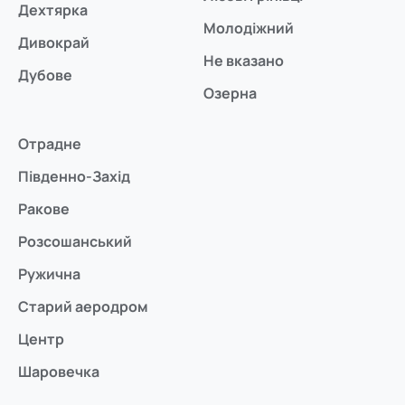
Дехтярка
Молодіжний
Дивокрай
Не вказано
Дубове
Озерна
Отрадне
Південно-Захід
Ракове
Розсошанський
Ружична
Старий аеродром
Центр
Шаровечка