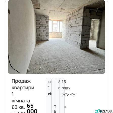
Продаж
8
16
Кімнат:
квартири
1
поверх
пов.
1
кімната
будинок
кімната
65
63 кв.
Площа:
000
63
182717
07.08