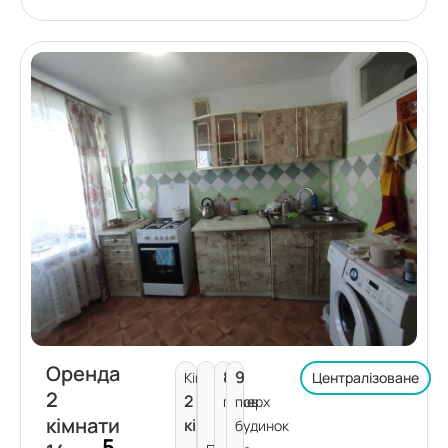
Оренда
8
9
Кімнат:
Централізоване
2
2
поверх
пов.
кімнати
кімнати
будинок
5