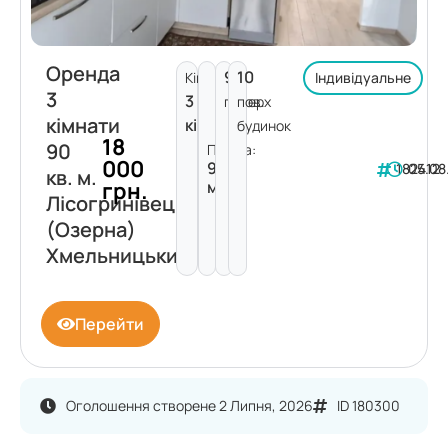
Оренда
9
10
Кімнат:
Індивідуальне
3
3
поверх
пов.
кімнати
кімнати
будинок
18
90
Площа:
000
90
182412
05.08
кв. м.
грн.
м²
Лісогринівецька
(Озерна)
Хмельницький
Перейти
Оголошення створене 2 Липня, 2026
ID 180300