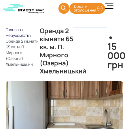
Додати
оголошення
Оренда 2
Головна
/
•
Нерухомість
/
кімнати 65
Оренда 2 кімнати
15
кв. м. П.
65 кв. м. П.
000
Мирного
Мирного
(Озерна)
грн
(Озерна)
Хмельницький
Хмельницький