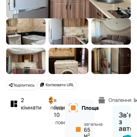
Копіювати URL
Поділитись
2
5
І
в
Опалення
кімнати
будинку
поверх
Площа
Зв'яз
10
з
поверхів
загальна:
авто
65
м²