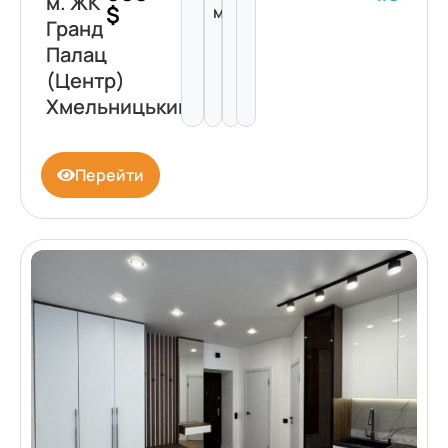
м. ЖК
$
м²
Гранд
Палац
(Центр)
Хмельницький
Перейти