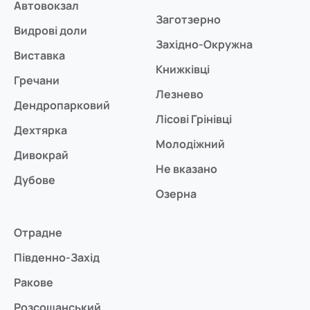
Автовокзал
Заготзерно
Видрові доли
Західно-Окружна
Виставка
Книжківці
Гречани
Лезнево
Дендропарковий
Лісові Грінівці
Дехтярка
Молодіжний
Дивокрай
Не вказано
Дубове
Озерна
Отрадне
Південно-Захід
Ракове
Розсошанський