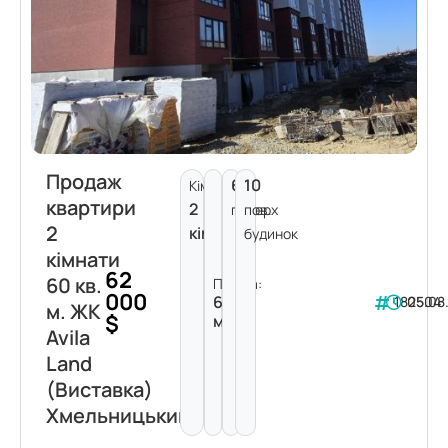
Продаж
6
10
Кімнат:
квартири
2
поверх
пов.
2
кімнати
будинок
кімнати
62
60 кв.
Площа:
000
60
182504
05.08
м. ЖК
$
м²
Avila
Land
(Виставка)
Хмельницький