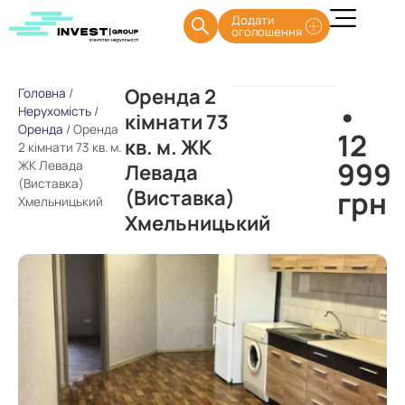
Додати
оголошення
Оренда 2
Головна
/
•
Нерухомість
/
кімнати 73
Оренда
/
Оренда
12
кв. м. ЖК
2 кімнати 73 кв. м.
999
ЖК Левада
Левада
(Виставка)
грн
(Виставка)
Хмельницький
Хмельницький