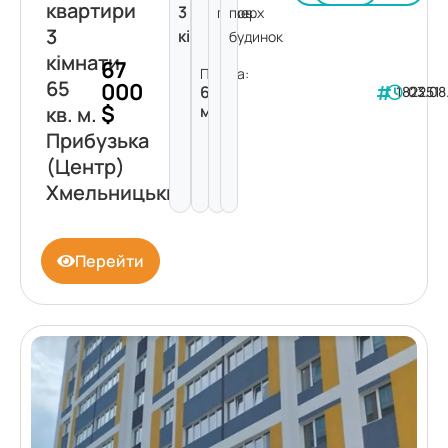
квартири
3
поверх
пов.
3
кімнати
будинок
кімнати
67
Площа:
65
000
65
182251
03.08
$
м²
кв. м.
Прибузька
(Центр)
Хмельницький
Перейти