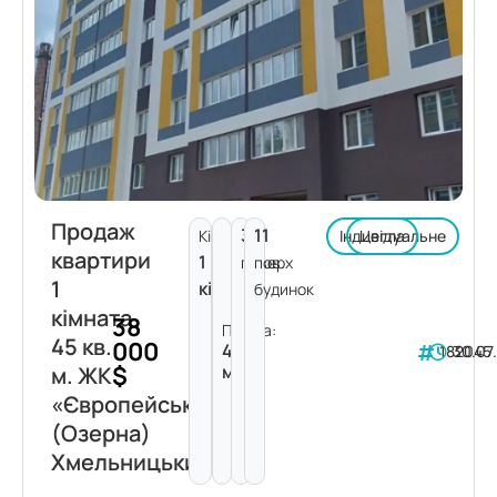
Продаж
3
11
Кімнат:
Індивідуальне
Цегла
квартири
1
поверх
пов.
1
кімната
будинок
кімната
38
Площа:
45 кв.
000
45
182045
30.07
$
м²
м. ЖК
«Європейський»
(Озерна)
Хмельницький