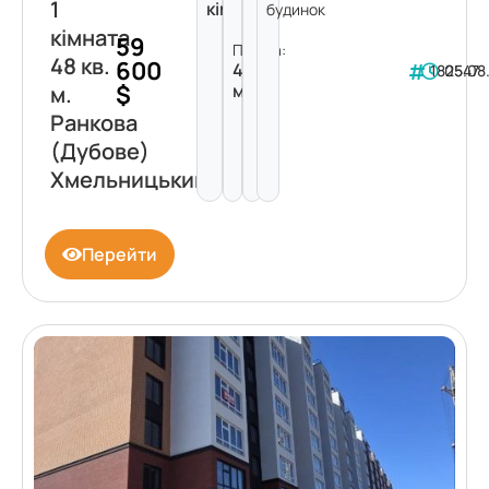
1
кімната
будинок
кімната
59
Площа:
48 кв.
600
48
182547
05.08
$
м²
м.
Ранкова
(Дубове)
Хмельницький
Перейти