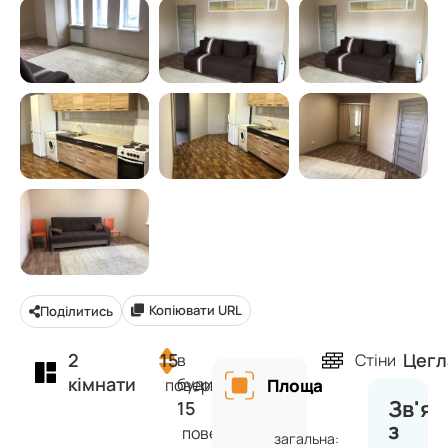
Копіювати URL
Поділитись
2
15
Цегл
в
Стіни
кімнати
будинку
поверх
Площа
Зв'яз
15
з
поверхів
загальна: