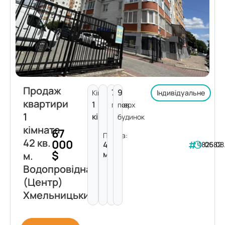
Продаж
7
9
Кімнат:
Індивідуальне
квартири
1
поверх
пов.
1
кімната
будинок
кімната
67
Площа:
42 кв.
000
42
182582
06.08
$
м²
м.
Водопровідна
(Центр)
Хмельницький