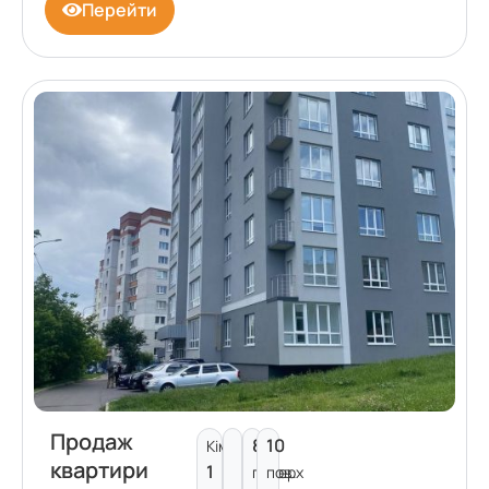
Перейти
Продаж
8
10
Кімнат:
квартири
1
поверх
пов.