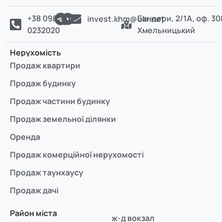
+38 098
Бандери, 2/1А, оф. 30
invest.khm@ukr.net
0232020
Хмельницький
Нерухомість
Продаж квартири
Продаж будинку
Продаж частини будинку
Продаж земельної ділянки
Оренда
Продаж комерційної нерухомості
Продаж таунхаусу
Продаж дачі
Район міста
ж-д вокзал