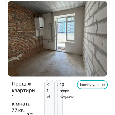
Продаж
3
10
Кімнат:
Індивідуальне
квартири
1
поверх
пов.
1
кімната
будинок
кімната
37 кв.