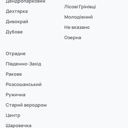
Дендропарковий
Лісові Грінівці
Дехтярка
Молодіжний
Дивокрай
Не вказано
Дубове
Озерна
Отрадне
Південно-Захід
Ракове
Розсошанський
Ружична
Старий аеродром
Центр
Шаровечка