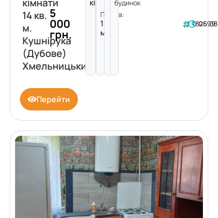
кімнати
кімнати
будинок
5
14 кв.
Площа:
000
14
182599
06.08
м.
грн.
м²
Кушнірука
(Дубове)
Хмельницький
Перейти