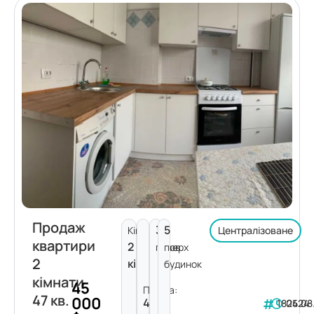
Продаж
3
5
Кімнат:
Централізоване
квартири
2
поверх
пов.
2
кімнати
будинок
кімнати
45
Площа:
47 кв.
000
47
182424
05.08