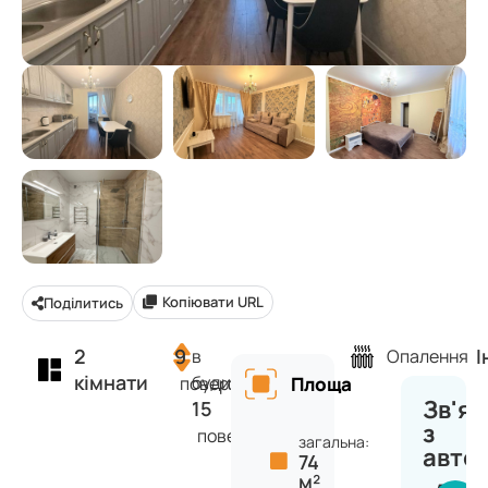
Копіювати URL
Поділитись
2
9
І
в
Опалення
кімнати
будинку
поверх
Площа
Зв'яз
15
з
поверхів
загальна:
авто
74
м²