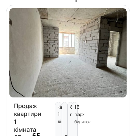
Продаж
8
16
Кімнат:
квартири
1
поверх
пов.
1
кімната
будинок
кімната
65