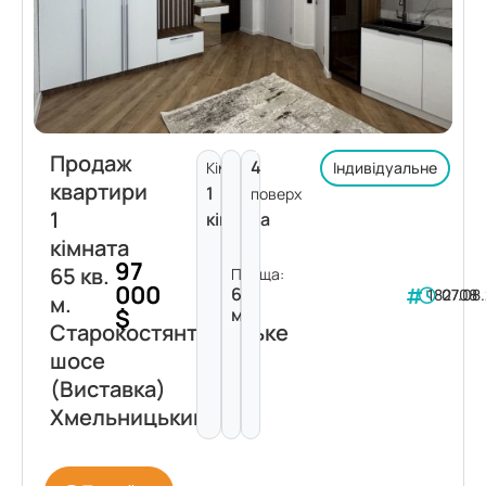
Продаж
4
Кімнат:
Індивідуальне
квартири
1
поверх
1
кімната
кімната
97
65 кв.
Площа:
000
65
182708
07.08
м.
$
м²
Старокостянтинівське
шосе
(Виставка)
Хмельницький