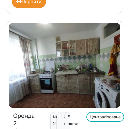
Перейти
Оренда
8
9
Кімнат:
Централізоване
2
2
поверх
пов.