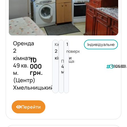
Оренда
1
Кімнат:
Індивідуальне
2
2
поверх
кімнати
кімнати
10
Площа:
49 кв.
000
49
182480
05.08
грн.
м²
м.
(Центр)
Хмельницький
Перейти