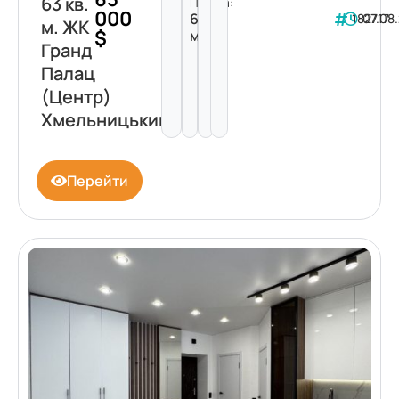
63 кв.
Площа:
000
63
182717
07.08
м. ЖК
$
м²
Гранд
Палац
(Центр)
Хмельницький
Перейти