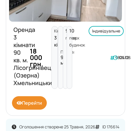
Оренда
9
10
Кімнат:
Індивідуальне
3
3
поверх
пов.
кімнати
кімнати
будинок
18
90
Площа:
000
90
182412
05.08
кв. м.
грн.
м²
Лісогринівецька
(Озерна)
Хмельницький
Перейти
Оголошення створене 25 Травня, 2026
ID 176614