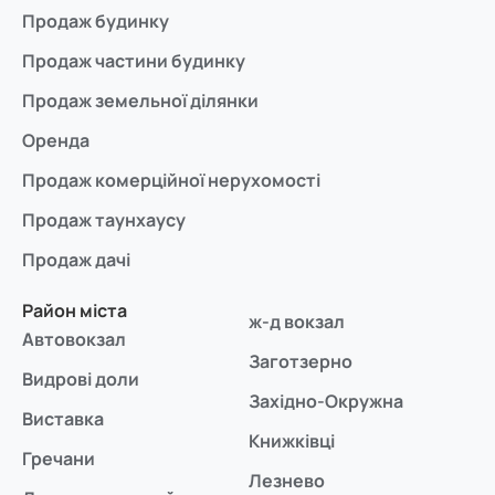
Продаж будинку
Продаж частини будинку
Продаж земельної ділянки
Оренда
Продаж комерційної нерухомості
Продаж таунхаусу
Продаж дачі
Район міста
ж-д вокзал
Автовокзал
Заготзерно
Видрові доли
Західно-Окружна
Виставка
Книжківці
Гречани
Лезнево