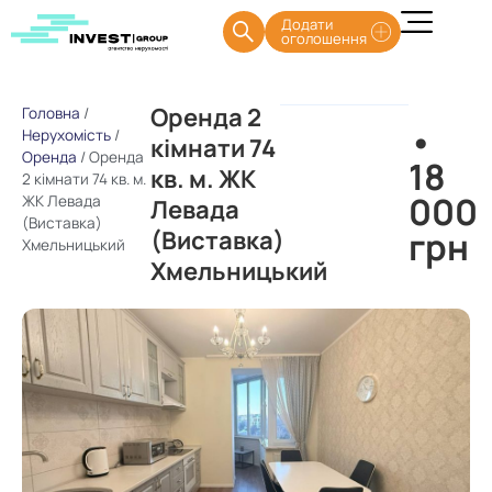
Додати
оголошення
Оренда 2
Головна
/
•
Нерухомість
/
кімнати 74
Оренда
/
Оренда
18
кв. м. ЖК
2 кімнати 74 кв. м.
000
ЖК Левада
Левада
(Виставка)
грн
(Виставка)
Хмельницький
Хмельницький