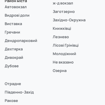
Район міста
ж-д вокзал
Автовокзал
Заготзерно
Видрові доли
Західно-Окружна
Виставка
Книжківці
Гречани
Лезнево
Дендропарковий
Лісові Грінівці
Дехтярка
Молодіжний
Дивокрай
Не вказано
Дубове
Озерна
Отрадне
Південно-Захід
Ракове