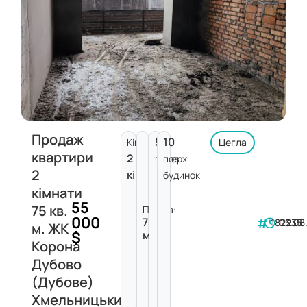
Продаж
5
10
Кімнат:
Цегла
квартири
2
поверх
пов.
2
кімнати
будинок
кімнати
55
75 кв.
Площа:
000
75
182235
03.08
м. ЖК
$
м²
Корона
Дубово
(Дубове)
Хмельницький