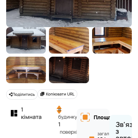
Копіювати URL
Поділитись
1
в
кімната
будинку
Площа
Зв'яза
1
з
поверхів
загальна: