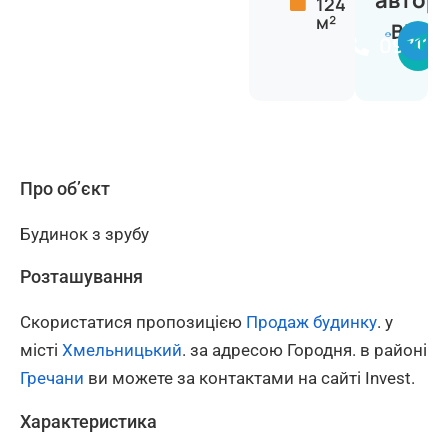
автор
124
м²
Вікто
097114
Про об’єкт
Будинок з зрубу
Розташування
Скористатися пропозицією
Продаж будинку
. у
місті
Хмельницький
. за адресою Городня. в районі
Гречани
ви можете за контактами на сайті Invest.
Характеристика