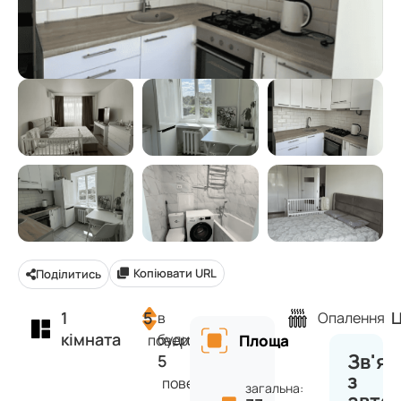
Копіювати URL
Поділитись
1
5
Ц
в
Опалення
кімната
будинку
поверх
Площа
Зв'яз
5
з
поверхів
загальна: