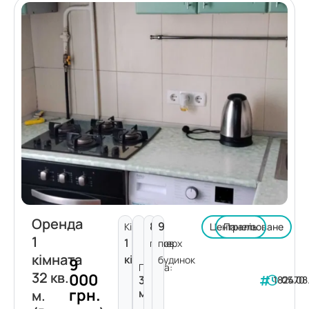
Оренда
8
9
Кімнат:
Централізоване
Панель
1
1
поверх
пов.
кімната
кімната
будинок
9
Площа:
32 кв.
000
32
182470
05.08
грн.
м²
м.