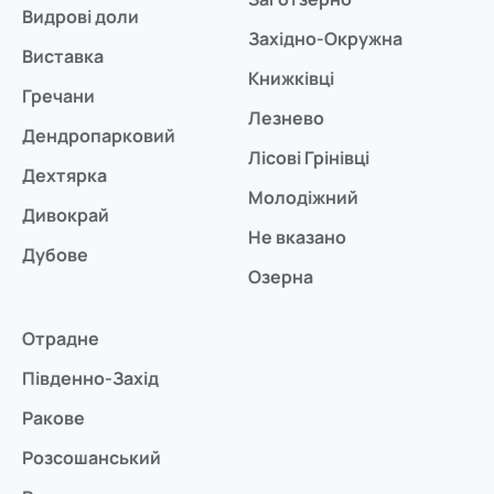
Видрові доли
Західно-Окружна
Виставка
Книжківці
Гречани
Лезнево
Дендропарковий
Лісові Грінівці
Дехтярка
Молодіжний
Дивокрай
Не вказано
Дубове
Озерна
Отрадне
Південно-Захід
Ракове
Розсошанський