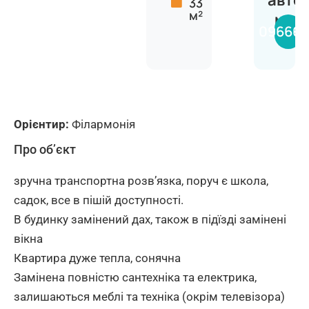
авто
33
м²
Марі
096661
Орієнтир:
Філармонія
Про об’єкт
зручна транспортна розвʼязка, поруч є школа,
садок, все в пішій доступності.
В будинку замінений дах, також в підїзді замінені
вікна
Квартира дуже тепла, сонячна
Замінена повністю сантехніка та електрика,
залишаються меблі та техніка (окрім телевізора)