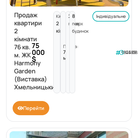
Продаж
2
8
Кімнат:
Індивідуальне
квартири
2
поверх
пов.
2
кімнати
будинок
кімнати
75
76 кв.
Площа:
000
76
182389
04.08
м. ЖК
$
м²
Harmony
Garden
(Виставка)
Хмельницький
Перейти