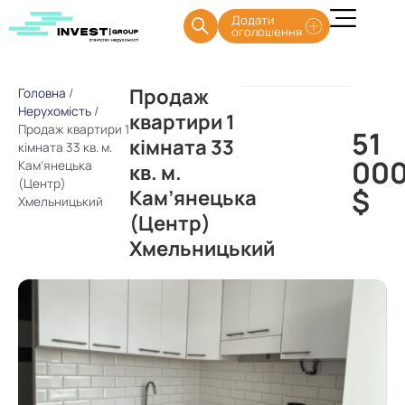
Додати
оголошення
Продаж
Головна
/
Нерухомість
/
квартири 1
Продаж квартири 1
51
кімната 33
кімната 33 кв. м.
00
Кам’янецька
кв. м.
(Центр)
$
Кам’янецька
Хмельницький
(Центр)
Хмельницький