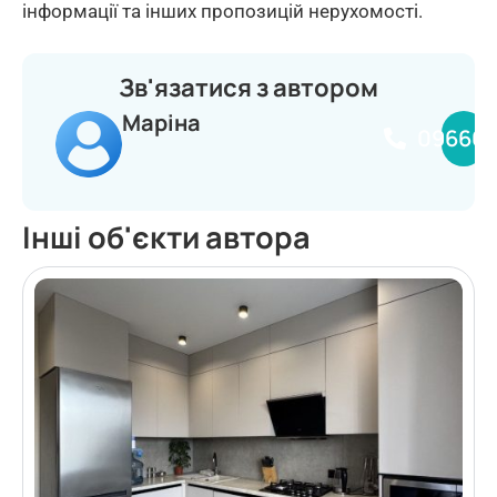
інформації та інших пропозицій нерухомості.
Зв'язатися з автором
Маріна
096661
Інші об'єкти автора