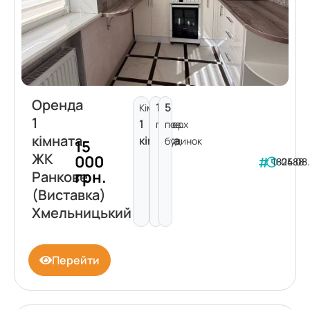
Оренда
1
5
Кімнат:
1
1
поверх
пов.
кімната
кімната
будинок
15
ЖК
000
182488
05.08
грн.
Ранкове
(Виставка)
Хмельницький
Перейти