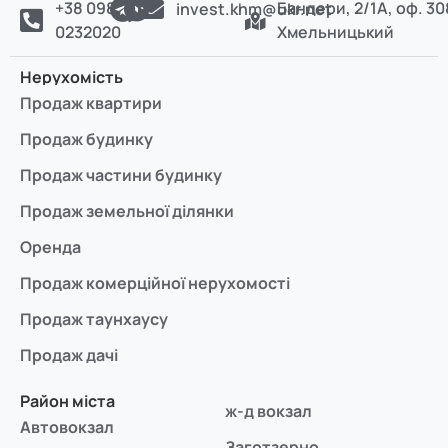
+38 098
Бандери, 2/1А, оф. 30
invest.khm@ukr.net
0232020
Хмельницький
Нерухомість
Продаж квартири
Продаж будинку
Продаж частини будинку
Продаж земельної ділянки
Оренда
Продаж комерційної нерухомості
Продаж таунхаусу
Продаж дачі
Район міста
ж-д вокзал
Автовокзал
Заготзерно