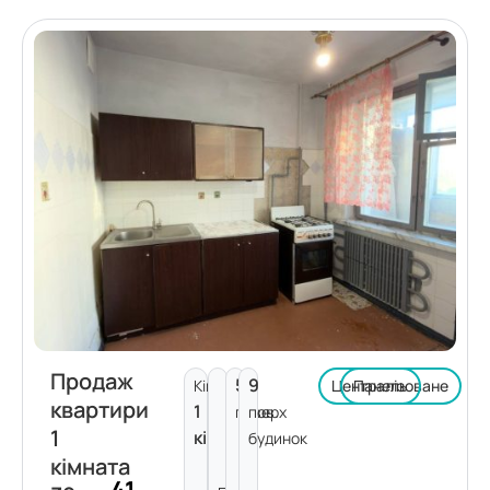
Продаж
5
9
Кімнат:
Централізоване
Панель
квартири
1
поверх
пов.
1
кімната
будинок
кімната
41