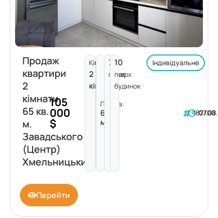
Продаж
7
10
Кімнат:
Індивідуальне
квартири
2
поверх
пов.
2
кімнати
будинок
кімнати
105
Площа:
65 кв.
000
65
182700
07.08
$
м²
м.
Завадського
(Центр)
Хмельницький
Перейти