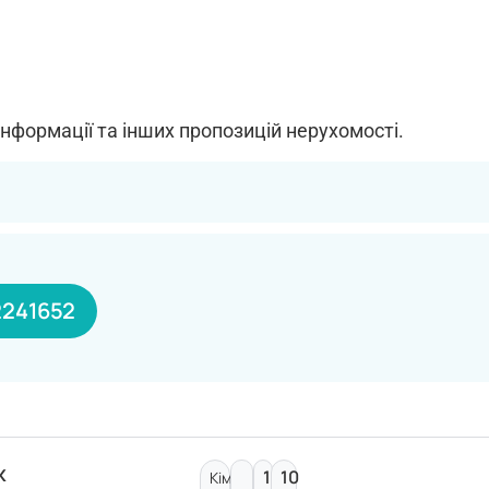
інформації та інших пропозицій нерухомості.
241652
ж
10
10
Кімнат: