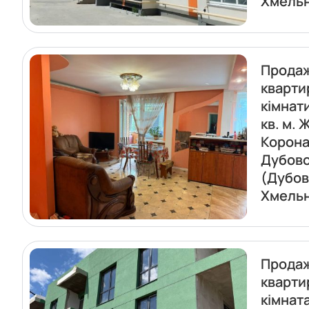
Хмель
Прода
кварти
кімнат
кв. м. 
Корон
Дубов
(Дубов
Хмель
Прода
кварти
кімнат