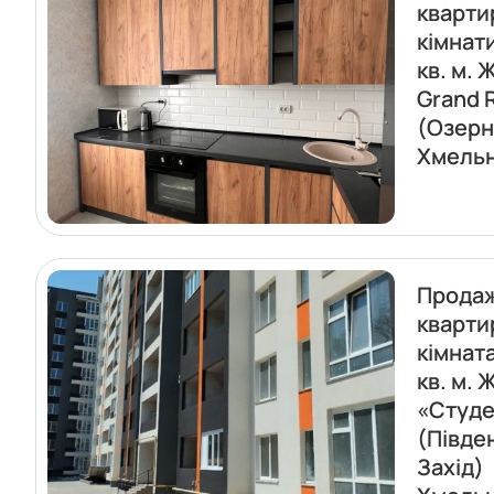
кварти
кімнат
кв. м. 
Grand 
(Озерн
Хмель
Прода
кварти
кімната
кв. м. 
«Студе
(Півде
Захід)