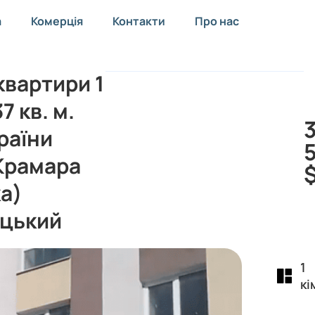
а
Комерція
Контакти
Про нас
вартири 1
7 кв. м.
раїни
Крамара
а)
цький
1
кі