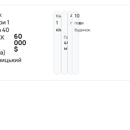
ж
4
10
Кімнат:
ри 1
1
поверх
пов.
а 40
кімната
будинок
60
ЖК
Площа:
000
40
$
м²
а)
ницький