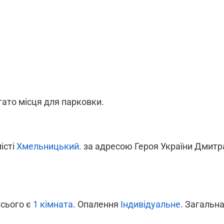
ато місця для парковки.
місті
Хмельницький
. за адресою Героя України Дмитр
Всього є
1 кімната
. Опалення
Індивідуальне
. Загальн