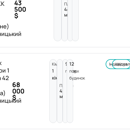
43
ЖК
Площа:
500
44
$
м²
не)
ницький
ж
9
12
Кімнат:
Індивідуа
Цегла
ри 1
1
поверх
пов.
а 42
кімната
будинок
68
Площа:
000
42
а)
$
м²
ницький