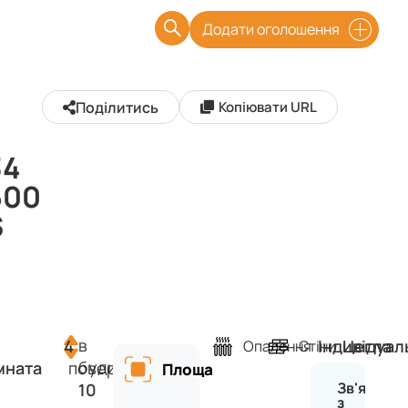
Додати оголошення
Поділитись
Копіювати URL
34
500
$
в
4
Індивідуал
Цегла
Опалення
Стіни
будинку
мната
поверх
Площа
Зв'язатис
10
з