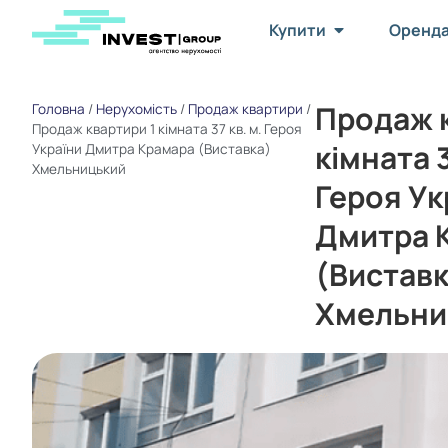
Купити
Оренд
Продаж к
Головна
/
Нерухомість
/
Продаж квартири
/
Продаж квартири 1 кімната 37 кв. м. Героя
кімната 3
України Дмитра Крамара (Виставка)
Хмельницький
Героя Ук
Дмитра 
(Виставк
Хмельни