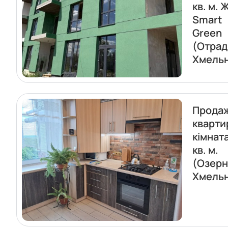
кв. м. 
Smart
Green
(Отрад
Хмель
Прода
кварти
кімнат
кв. м.
(Озерн
Хмель