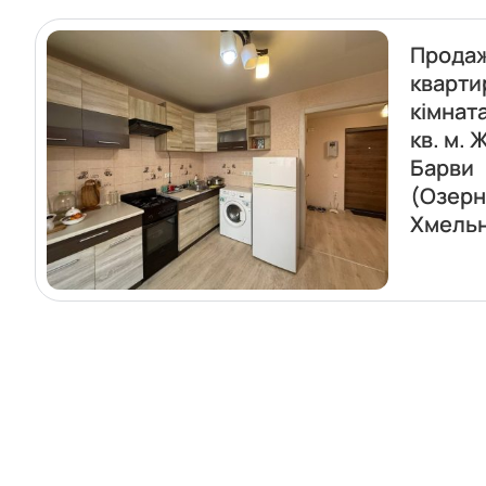
Прода
кварти
кімнат
кв. м. 
Барви
(Озерн
Хмель