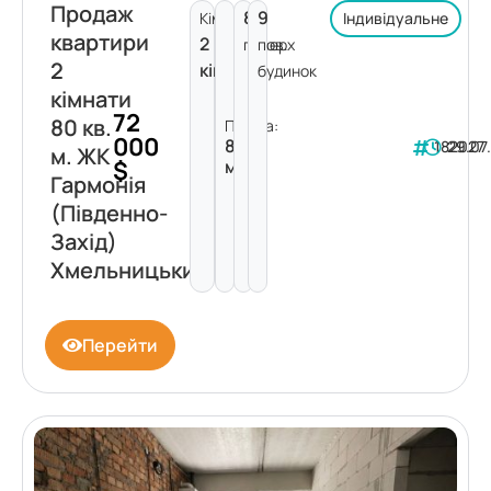
Продаж
8
9
Кімнат:
Індивідуальне
квартири
2
поверх
пов.
2
кімнати
будинок
кімнати
72
80 кв.
Площа:
000
80
182027
29.07
м. ЖК
$
м²
Гармонія
(Південно-
Захід)
Хмельницький
Перейти