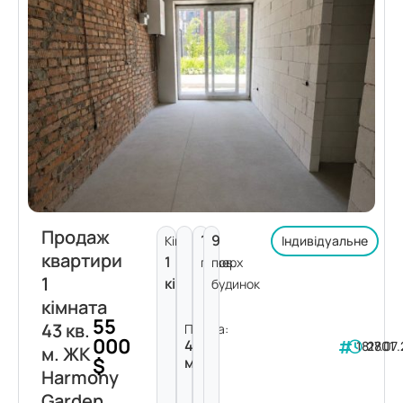
Продаж
1
9
Кімнат:
Індивідуальне
квартири
1
поверх
пов.
1
кімната
будинок
кімната
55
43 кв.
Площа:
000
43
181801
27.07
м. ЖК
$
м²
Harmony
Garden