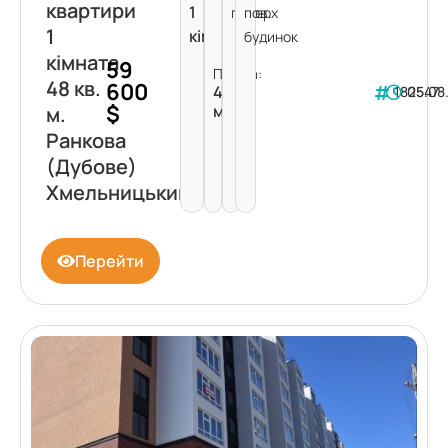
квартири
1
поверх
пов.
1
кімната
будинок
кімната
59
Площа:
48 кв.
600
48
182547
05.08
$
м²
м.
Ранкова
(Дубове)
Хмельницький
Перейти