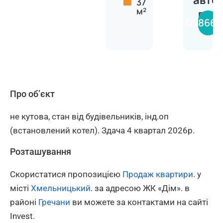
авто
37
м²
Вяче
098660
Про об’єкт
не кутова, стан від будівельників, інд.оп
(встановлений котел). Здача 4 квартал 2026р.
Розташування
Скористатися пропозицією
Продаж квартири
. у
місті
Хмельницький
. за адресою ЖК «Дім». в
районі
Гречани
ви можете за контактами на сайті
Invest.