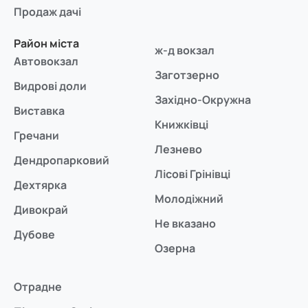
Продаж дачі
Район міста
ж-д вокзал
Автовокзал
Заготзерно
Видрові доли
Західно-Окружна
Виставка
Книжківці
Гречани
Лезнево
Дендропарковий
Лісові Грінівці
Дехтярка
Молодіжний
Дивокрай
Не вказано
Дубове
Озерна
Отрадне