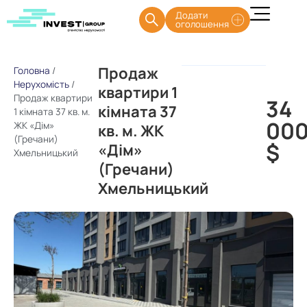
Додати
оголошення
Продаж
Головна
/
Нерухомість
/
квартири 1
Продаж квартири
34
кімната 37
1 кімната 37 кв. м.
00
ЖК «Дім»
кв. м. ЖК
(Гречани)
$
«Дім»
Хмельницький
(Гречани)
Хмельницький