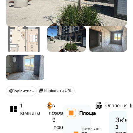
Копіювати URL
Поділитись
1
5
І
в
Опалення
кімната
будинку
поверх
Площа
Зв'яз
9
з
поверхів
загальна: