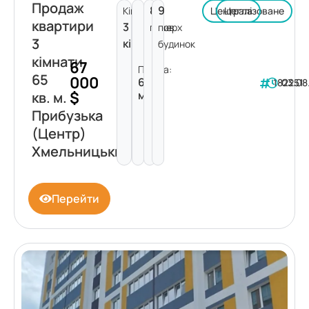
Продаж
8
9
Кімнат:
Централізоване
Цегла
квартири
3
поверх
пов.
3
кімнати
будинок
кімнати
67
Площа:
65
000
65
182251
03.08
$
м²
кв. м.
Прибузька
(Центр)
Хмельницький
Перейти