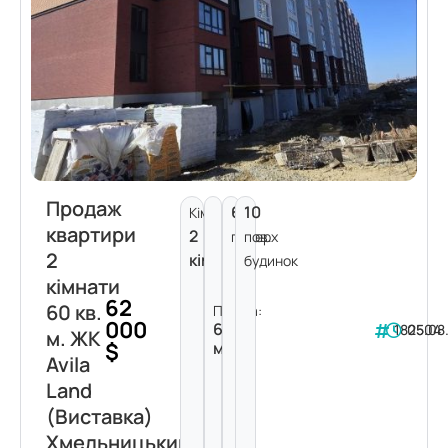
Продаж
6
10
Кімнат:
квартири
2
поверх
пов.
2
кімнати
будинок
кімнати
62
60 кв.
Площа:
000
60
182504
05.08
м. ЖК
$
м²
Avila
Land
(Виставка)
Хмельницький