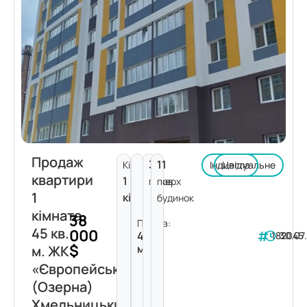
Продаж
3
11
Кімнат:
Індивідуальне
Цегла
квартири
1
поверх
пов.
1
кімната
будинок
кімната
38
Площа:
45 кв.
000
45
182045
30.07
$
м²
м. ЖК
«Європейський»
(Озерна)
Хмельницький