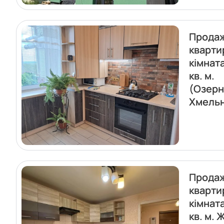
Прода
кварти
кімнат
кв. м.
(Озерн
Хмель
Прода
кварти
кімнат
кв. м. 