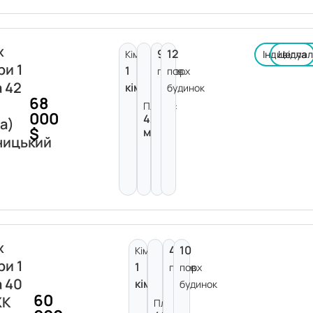
ж
9
12
Кімнат:
Індивідуа
Цегла
ри 1
1
поверх
пов.
а 42
кімната
будинок
68
Площа:
000
42
а)
$
м²
ницький
ж
4
10
Кімнат:
ри 1
1
поверх
пов.
а 40
кімната
будинок
60
ЖК
Площа: