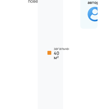
поверхів
автором
Ві
загальна:
40
м²