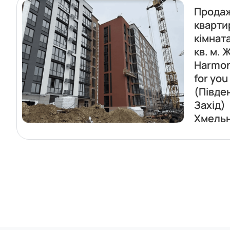
Прода
кварти
кімната
кв. м. 
Harmo
for you
(Півде
Захід)
Хмель