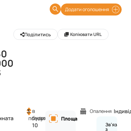
Додати оголошення
Поділитись
Копіювати URL
60
000
$
в
3
Індиві
Опалення
будинку
мната
поверх
Площа
Зв'язатися
10
з