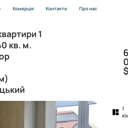
а
Комерція
Контакти
Про нас
вартири 1
0 кв. м.
ор
м)
цький
1
кі