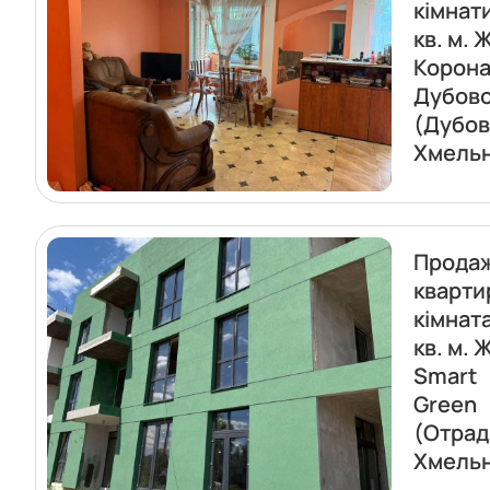
кімнат
кв. м. 
Корон
Дубов
(Дубов
Хмель
Прода
кварти
кімнат
кв. м. 
Smart
Green
(Отрад
Хмель