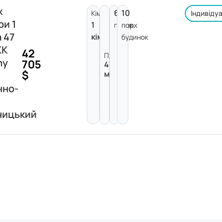
ж
6
10
Кімнат:
Індивіду
ри 1
1
поверх
пов.
 47
кімната
будинок
ЖК
42
Площа:
ny
705
47
$
м²
нно-
ницький