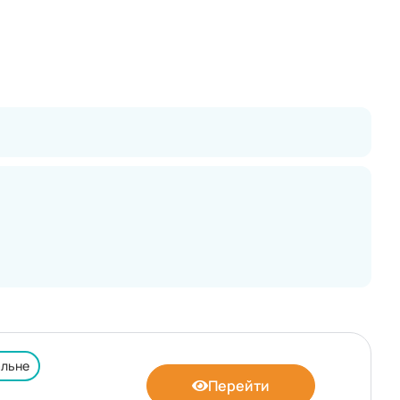
альне
Перейти