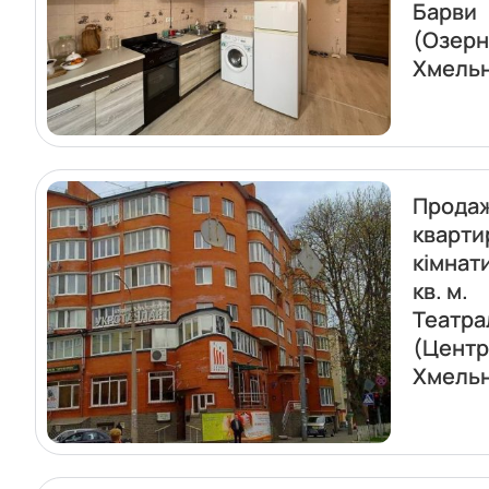
Барви
(Озерн
Хмель
Прода
кварти
кімнат
кв. м.
Театра
(Центр
Хмель