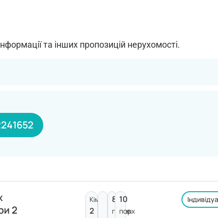
інформації та інших пропозицій нерухомості.
241652
ж
8
10
Кімнат:
Індивіду
ри 2
2
поверх
пов.