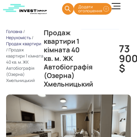
Додати
оголошення
Продаж
Головна
/
Нерухомість
/
квартири 1
Продаж квартири
73
кімната 40
/
Продаж
90
квартири 1 кімната
кв. м. ЖК
40 кв. м. ЖК
$
Автобіографія
Автобіографія
(Озерна)
(Озерна)
Хмельницький
Хмельницький