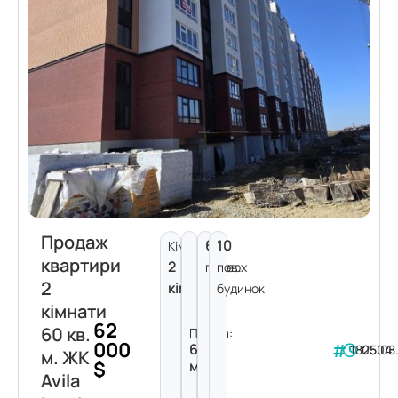
Продаж
6
10
Кімнат:
квартири
2
поверх
пов.
2
кімнати
будинок
кімнати
62
60 кв.
Площа:
000
60
182504
05.08
м. ЖК
$
м²
Avila