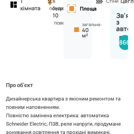
1
9
Цегл
в
Стіни
кімната
будинку
поверх
Площа
Зв'яз
10
з
поверхів
загальна:
авто
40
м²
Вяче
098660
Про об’єкт
Дизайнерська квартира з якісним ремонтом та
повним наповненням.
Повністю замінена електрика: автоматика
Schneider Electric, ПЗВ, реле напруги, продумане
зонування освітлення та прохідні вимикачі.