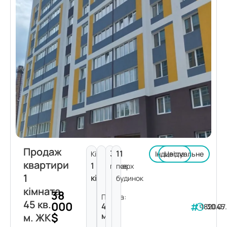
Продаж
3
11
Кімнат:
Індивідуальне
Цегла
квартири
1
поверх
пов.
1
кімната
будинок
кімната
38
Площа:
45 кв.
000
45
182045
30.07
$
м²
м. ЖК