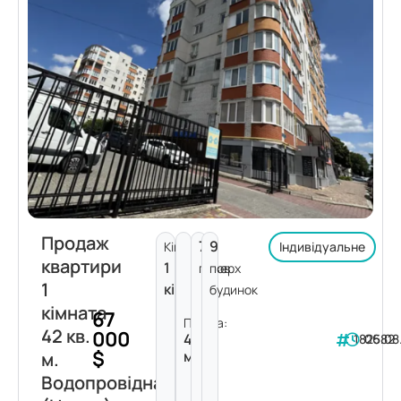
Продаж
7
9
Кімнат:
Індивідуальне
квартири
1
поверх
пов.
1
кімната
будинок
кімната
67
Площа:
42 кв.
000
42
182582
06.08
$
м²
м.
Водопровідна