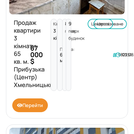
Продаж
8
9
Кімнат:
Централізоване
Цегла
квартири
3
поверх
пов.
3
кімнати
будинок
кімнати
67
Площа:
65
000
65
182251
03.08
$
м²
кв. м.
Прибузька
(Центр)
Хмельницький
Перейти