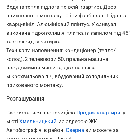
Водяна тепла підлога по всій квартирі. Двері
прихованого монтажу. Стіни фарбовані. Підлога
кварц-вініл. Алюмінієвий плінтус. У санвузлі
виконана гідроізоляція, плитка із запилом під 45°
та епоксидна затирка.
Техніка та наповнення: кондиціонер (тепло/
холод), 2 телевізори 50, пральна машина,
посудомийна машина, духова шафа,
мікрохвильова піч, вбудований холодильник
прихованого монтажу.
Розташування
Скористатися пропозицією
Продаж квартири
. у
місті
Хмельницький
. за адресою ЖК
Автобіографія. в районі
Озерна
ви можете за
контактами на сайті Invest.