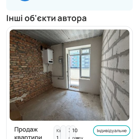
Інші об'єкти автора
Продаж
3
10
Кімнат:
Індивідуальне
квартири
1
поверх
пов.