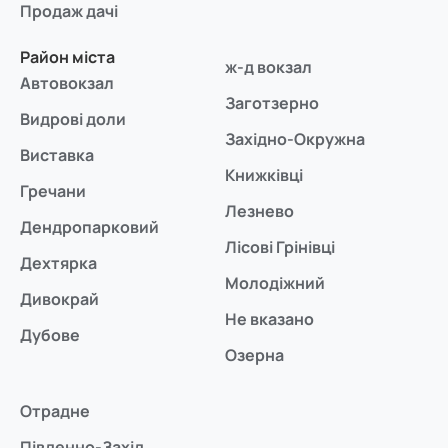
Продаж дачі
Район міста
ж-д вокзал
Автовокзал
Заготзерно
Видрові доли
Західно-Окружна
Виставка
Книжківці
Гречани
Лезнево
Дендропарковий
Лісові Грінівці
Дехтярка
Молодіжний
Дивокрай
Не вказано
Дубове
Озерна
Отрадне
Південно-Захід