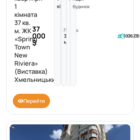
1
кімната
будинок
кімната
37 кв.
37
м. ЖК
Площа:
000
37
182623
06.08
«Spring
$
м²
Town
New
Riviera»
(Виставка)
Хмельницький
Перейти