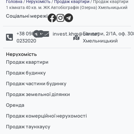
Головна
/
Нерухомість
/
Продаж квартири
/
Продаж квартири
1 кімната 40 кв. м. ЖК Автобіографія (Озерна) Хмельницький
Соціальні мережі
+38 098
Бандери, 2/1А, оф. 30
invest.khm@ukr.net
0232020
Хмельницький
Нерухомість
Продаж квартири
Продаж будинку
Продаж частини будинку
Продаж земельної ділянки
Оренда
Продаж комерційної нерухомості
Продаж таунхаусу