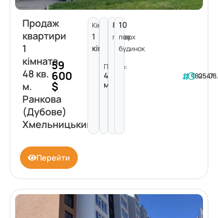
Продаж
8
10
Кімнат:
квартири
1
поверх
пов.
1
кімната
будинок
кімната
59
Площа:
48 кв.
600
48
182547
05.08
$
м²
м.
Ранкова
(Дубове)
Хмельницький
Перейти