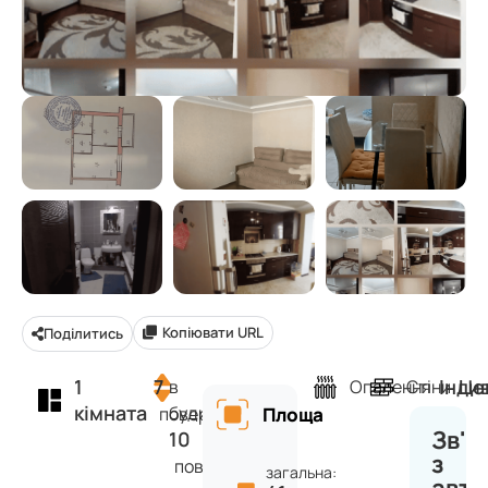
Копіювати URL
Поділитись
1
7
Інди
Це
в
Опалення
Стіни
кімната
будинку
поверх
Площа
Зв'я
10
з
поверхів
загальна: