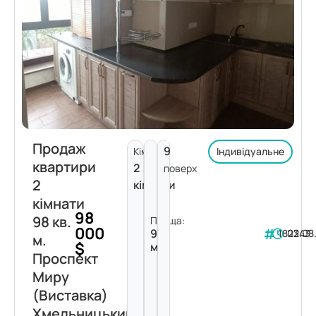
Продаж
9
Кімнат:
Індивідуальне
квартири
2
поверх
2
кімнати
кімнати
98
98 кв.
Площа:
000
98
182243
03.08
м.
$
м²
Проспект
Миру
(Виставка)
Хмельницький