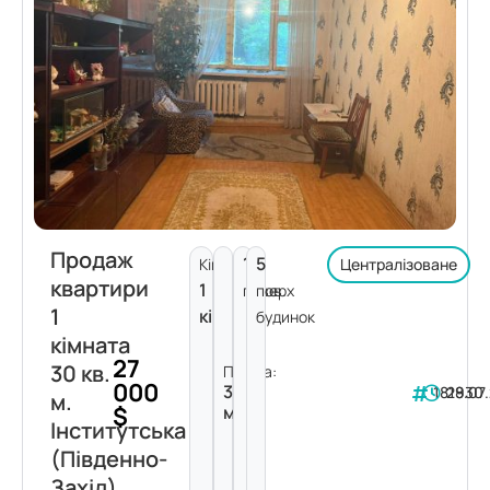
Продаж
1
5
Кімнат:
Централізоване
квартири
1
поверх
пов.
1
кімната
будинок
кімната
27
30 кв.
Площа:
000
30
181930
28.07
м.
$
м²
Інститутська
(Південно-
Захід)