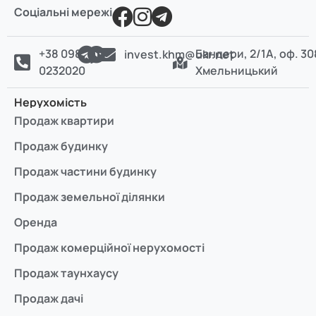
Соціальні мережі
+38 098
Бандери, 2/1А, оф. 30
invest.khm@ukr.net
0232020
Хмельницький
Нерухомість
Продаж квартири
Продаж будинку
Продаж частини будинку
Продаж земельної ділянки
Оренда
Продаж комерційної нерухомості
Продаж таунхаусу
Продаж дачі