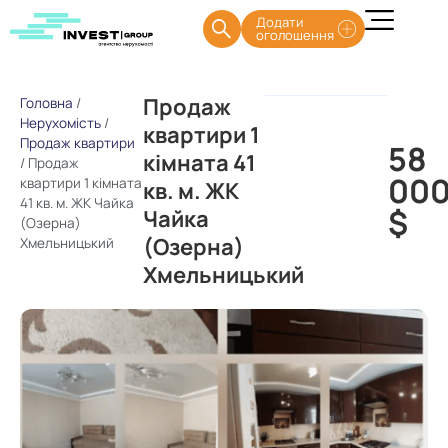
Додати
оголошення
Продаж
Головна
/
Нерухомість
/
квартири 1
Продаж квартири
58
кімната 41
/
Продаж
00
квартири 1 кімната
кв. м. ЖК
41 кв. м. ЖК Чайка
$
Чайка
(Озерна)
(Озерна)
Хмельницький
Хмельницький