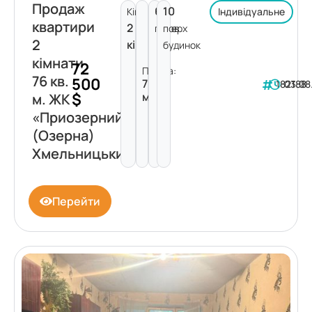
Продаж
6
10
Кімнат:
Індивідуальне
квартири
2
поверх
пов.
2
кімнати
будинок
кімнати
72
Площа:
76 кв.
500
76
182188
03.08
$
м²
м. ЖК
«Приозерний»
(Озерна)
Хмельницький
Перейти