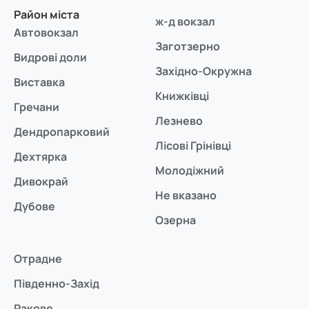
Район міста
ж-д вокзал
Автовокзал
Заготзерно
Видрові доли
Західно-Окружна
Виставка
Книжківці
Гречани
Лезнево
Дендропарковий
Лісові Грінівці
Дехтярка
Молодіжний
Дивокрай
Не вказано
Дубове
Озерна
Отрадне
Південно-Захід
Ракове