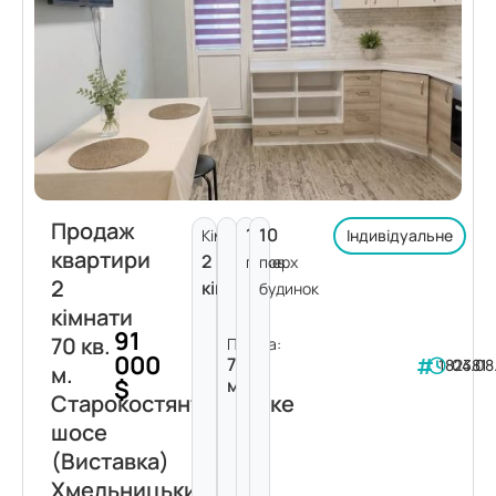
Продаж
1
10
Кімнат:
Індивідуальне
квартири
2
поверх
пов.
2
кімнати
будинок
кімнати
91
70 кв.
Площа:
000
70
182381
04.08
м.
$
м²
Старокостянтинівське
шосе
(Виставка)
Хмельницький