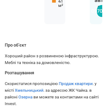
авт
41
м²
Ана
09706
Про об’єкт
Хороший район з розвиненою інфраструктурою.
Меблі та техніка за домовленістю.
Розташування
Скористатися пропозицією
Продаж квартири
. у
місті
Хмельницький
. за адресою ЖК Чайка. в
районі
Озерна
ви можете за контактами на сайті
Invest.