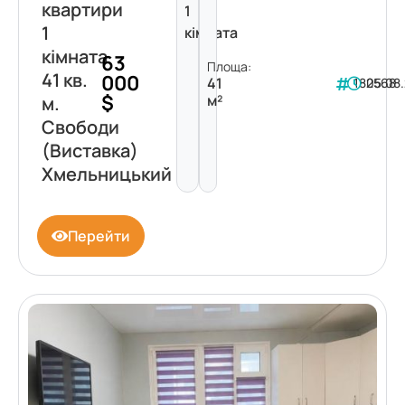
квартири
1
1
кімната
кімната
63
Площа:
41 кв.
000
41
182568
05.08
$
м²
м.
Свободи
(Виставка)
Хмельницький
Перейти