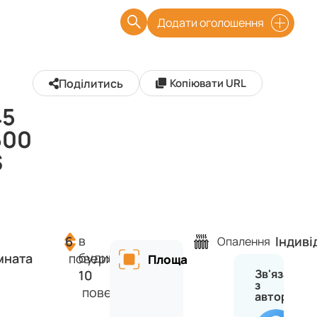
Додати оголошення
Поділитись
Копіювати URL
45
500
$
в
6
Індиві
Опалення
будинку
мната
поверх
Площа
Зв'язатися
10
з
поверхів
автором
Ан