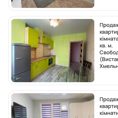
Прода
кварти
кімната
кв. м.
Свобо
(Виста
Хмель
Прода
кварти
кімнат