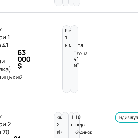
ж
Кімнат:
ри 1
1
 41
кімната
63
Площа:
000
41
ди
$
м²
вка)
ницький
ж
1
10
Кімнат:
Індивіду
ри 2
2
поверх
пов.
и 70
кімнати
будинок