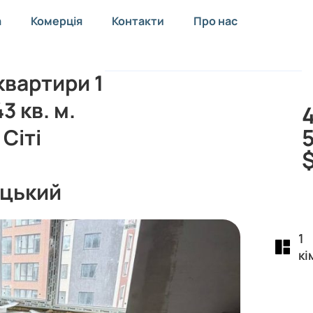
а
Комерція
Контакти
Про нас
вартири 1
3 кв. м.
Сіті
)
цький
1
кі