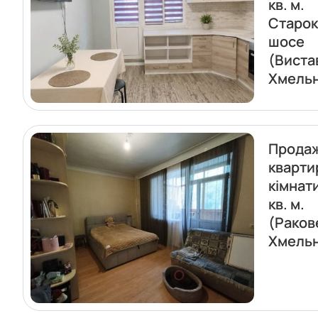
кв. м.
Старок
шосе
(Виста
Хмель
Прода
кварти
кімнати
кв. м.
(Раков
Хмель