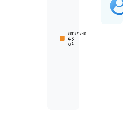
загальна:
43
м²