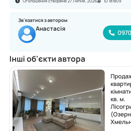
Оголошення створене 27 Липня, 2026
ID 181809
Зв'язатися з автором
Анастасія
097
Інші об'єкти автора
Прода
кварти
кімнат
кв. м.
Лісогр
(Озерн
Хмель