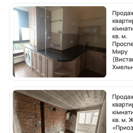
Прода
кварти
кімнат
кв. м.
Проспе
Миру
(Виста
Хмель
Прода
кварти
кімнат
кв. м. 
«Прио