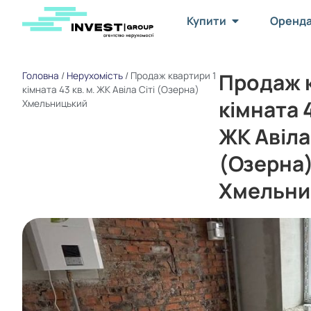
Купити
Оренд
Продаж к
Головна
/
Нерухомість
/
Продаж квартири 1
кімната 43 кв. м. ЖК Авіла Сіті (Озерна)
кімната 4
Хмельницький
ЖК Авіла 
(Озерна
Хмельни