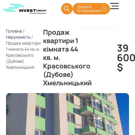
Додати
оголошення
Продаж
Головна
/
Нерухомість
/
квартири 1
Продаж квартири
39
кімната 44
1 кімната 44 кв. м.
60
Красовського
кв. м.
(Дубове)
$
Красовського
Хмельницький
(Дубове)
Хмельницький