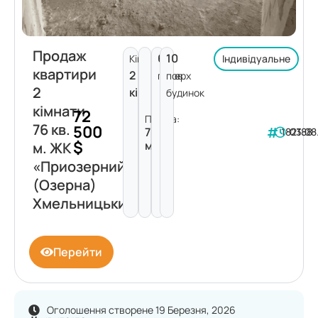
Продаж
6
10
Кімнат:
Індивідуальне
квартири
2
поверх
пов.
2
кімнати
будинок
кімнати
72
Площа:
76 кв.
500
76
182188
03.08
$
м²
м. ЖК
«Приозерний»
(Озерна)
Хмельницький
Перейти
Оголошення створене 19 Березня, 2026