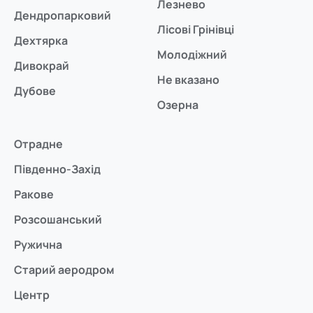
Лезнево
Дендропарковий
Лісові Грінівці
Дехтярка
Молодіжний
Дивокрай
Не вказано
Дубове
Озерна
Отрадне
Південно-Захід
Ракове
Розсошанський
Ружична
Старий аеродром
Центр