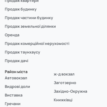
Продаж квартири
Продаж будинку
Продаж частини будинку
Продаж земельної ділянки
Оренда
Продаж комерційної нерухомості
Продаж таунхаусу
Продаж дачі
Район міста
ж-д вокзал
Автовокзал
Заготзерно
Видрові доли
Західно-Окружна
Виставка
Книжківці
Гречани