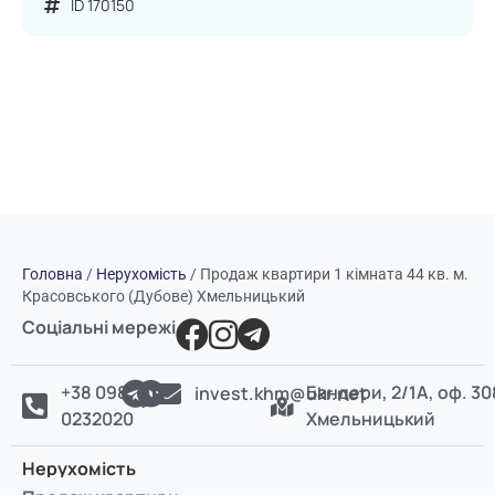
ID 170150
Головна
/
Нерухомість
/
Продаж квартири 1 кімната 44 кв. м.
Красовського (Дубове) Хмельницький
Соціальні мережі
+38 098
Бандери, 2/1А, оф. 30
invest.khm@ukr.net
0232020
Хмельницький
Нерухомість