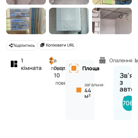
Копіювати URL
Поділитись
1
7
І
в
Опалення
кімната
будинку
поверх
Площа
Зв'яз
10
з
поверхів
загальна:
авто
44
м²
Анас
097068