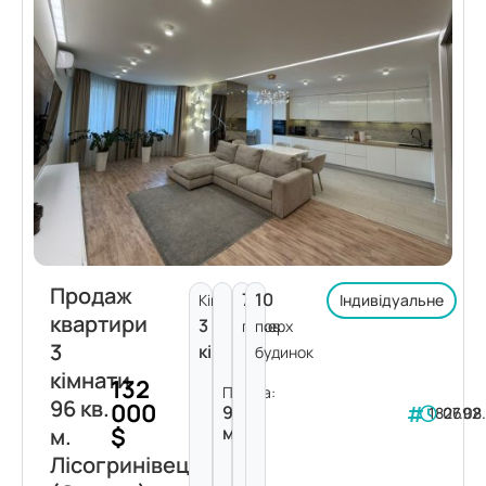
Продаж
7
10
Кімнат:
Індивідуальне
квартири
3
поверх
пов.
3
кімнати
будинок
кімнати
132
Площа:
96 кв.
000
96
182692
07.08
$
м²
м.
Лісогринівецька