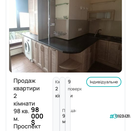
Продаж
9
Кімнат:
Індивідуальне
квартири
2
поверх
2
кімнати
кімнати
98
98 кв.
Площа:
000
98
182243
03.08
м.
$
м²
Проспект