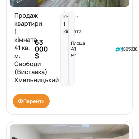
Продаж
Кімнат:
квартири
1
1
кімната
кімната
63
Площа:
41 кв.
000
41
182568
05.08
$
м²
м.
Свободи
(Виставка)
Хмельницький
Перейти