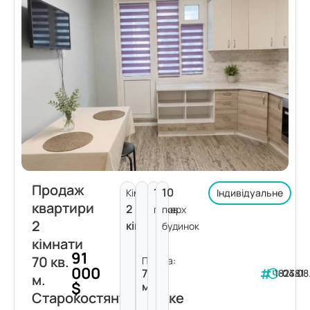
Продаж
1
10
Кімнат:
Індивідуальне
квартири
2
поверх
пов.
2
кімнати
будинок
кімнати
91
70 кв.
Площа:
000
70
182381
04.08
м.
$
м²
Старокостянтинівське