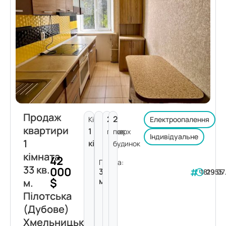
Продаж
2
2
Кімнат:
Електроопалення
квартири
1
поверх
пов.
Індивідуальне
1
кімната
будинок
кімната
42
Площа:
33 кв.
000
33
181955
29.07
$
м²
м.
Пілотська
(Дубове)
Хмельницький