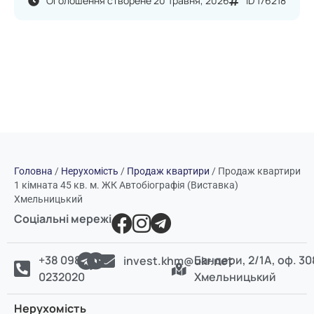
Оголошення створене 20 Травня, 2026
ID 176218
Головна
/
Нерухомість
/
Продаж квартири
/
Продаж квартири
1 кімната 45 кв. м. ЖК Автобіографія (Виставка)
Хмельницький
Соціальні мережі
+38 098
Бандери, 2/1А, оф. 30
invest.khm@ukr.net
0232020
Хмельницький
Нерухомість