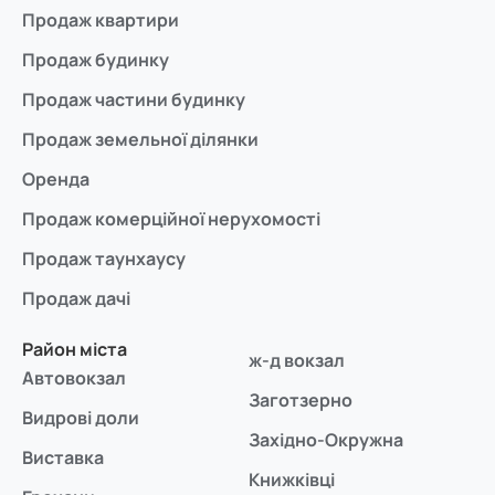
Продаж квартири
Продаж будинку
Продаж частини будинку
Продаж земельної ділянки
Оренда
Продаж комерційної нерухомості
Продаж таунхаусу
Продаж дачі
Район міста
ж-д вокзал
Автовокзал
Заготзерно
Видрові доли
Західно-Окружна
Виставка
Книжківці