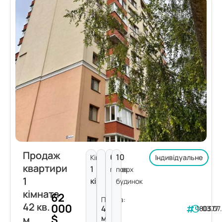
Продаж
6
10
Кімнат:
Індивідуальне
квартири
1
поверх
пов.
1
кімната
будинок
кімната
62
Площа:
42 кв.
000
42
180377
03.07
$
м²
м.