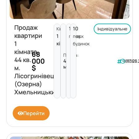
Продаж
10
10
Кімнат:
Індивідуальне
квартири
1
поверх
пов.
1
кімната
будинок
кімната
68
Площа:
44 кв.
000
44
181025
17.07
$
м²
м.
Лісогринівецька
(Озерна)
Хмельницький
Перейти