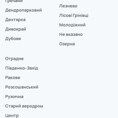
Гречани
Лезнево
Дендропарковий
Лісові Грінівці
Дехтярка
Молодіжний
Дивокрай
Не вказано
Дубове
Озерна
Отрадне
Південно-Захід
Ракове
Розсошанський
Ружична
Старий аеродром
Центр