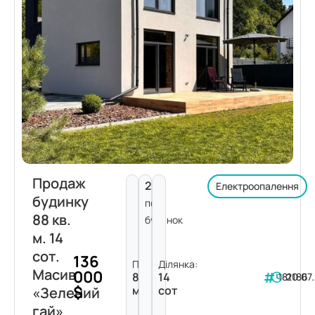
Продаж
2
Електроопалення
будинку
пов.
88 кв.
будинок
м. 14
сот.
136
Площа:
Ділянка:
Масив
000
88
14
181186
20.07
$
м²
сот
«Зелений
гай»