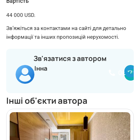
Вартість
44 000 USD.
Зв’яжіться за контактами на сайті для детально
інформації та інших пропозицій нерухомості.
Зв'язатися з автором
Інна
067703
Інші об'єкти автора