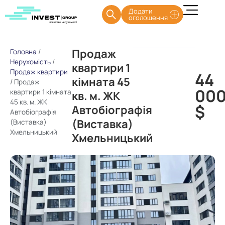
Додати
оголошення
Продаж
Головна
/
Нерухомість
/
квартири 1
Продаж квартири
44
кімната 45
/
Продаж
00
квартири 1 кімната
кв. м. ЖК
45 кв. м. ЖК
$
Автобіографія
Автобіографія
(Виставка)
(Виставка)
Хмельницький
Хмельницький