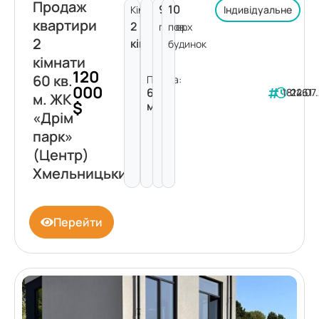
Продаж
9
10
Кімнат:
Індивідуальне
квартири
2
поверх
пов.
2
кімнати
будинок
кімнати
120
60 кв.
Площа:
000
60
181461
22.07
м. ЖК
$
м²
«Дрім
парк»
(Центр)
Хмельницький
Перейти