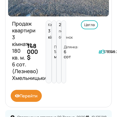
Продаж
2
Кімнат:
Цегла
квартири
3
пов.
3
кімнати
будинок
кімнати
148
Площа:
Ділянка:
180
000
180
6
178349
11.06
$
м²
сот
кв. м.
6 сот.
(Лезнево)
Хмельницький
Перейти