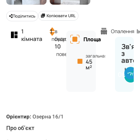
Копіювати URL
Поділитись
1
1
І
в
Опалення
кімната
будинку
поверх
Площа
Зв'яз
10
з
поверхів
загальна:
авто
45
м²
Інна
067703
Орієнтир:
Озерна 16/1
Про об’єкт