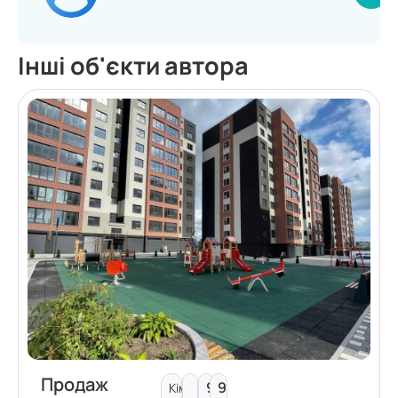
Інші об'єкти автора
Продаж
9
9
Кімнат: