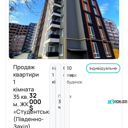
Продаж
6
10
Кімнат:
Індивідуальне
квартири
1
поверх
пов.
1
кімната
будинок
кімната
32
35 кв.
Площа:
000
35
182607
06.08
м. ЖК
$
м²
«Студентський»
(Південно-
Захід)