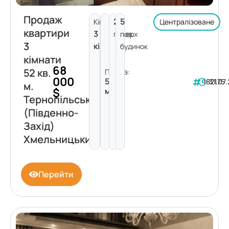
Продаж
2
5
Кімнат:
Централізоване
квартири
3
поверх
пов.
3
кімнати
будинок
кімнати
68
52 кв.
Площа:
000
52
182175
31.07
м.
$
м²
Тернопільська
(Південно-
Захід)
Хмельницький
Перейти