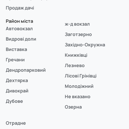
Продаж дачі
Район міста
ж-д вокзал
Автовокзал
Заготзерно
Видрові доли
Західно-Окружна
Виставка
Книжківці
Гречани
Лезнево
Дендропарковий
Лісові Грінівці
Дехтярка
Молодіжний
Дивокрай
Не вказано
Дубове
Озерна
Отрадне