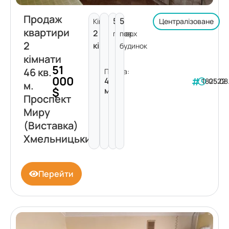
Продаж
5
5
Кімнат:
Централізоване
квартири
2
поверх
пов.
2
кімнати
будинок
кімнати
51
46 кв.
Площа:
000
46
182522
05.08
м.
$
м²
Проспект
Миру
(Виставка)
Хмельницький
Перейти