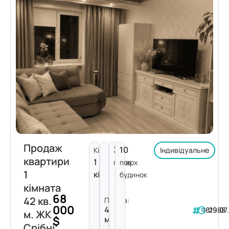
Продаж
3
10
Кімнат:
Індивідуальне
квартири
1
поверх
пов.
1
кімната
будинок
кімната
68
42 кв.
Площа:
000
42
181988
29.07
м. ЖК
$
м²
Срібні