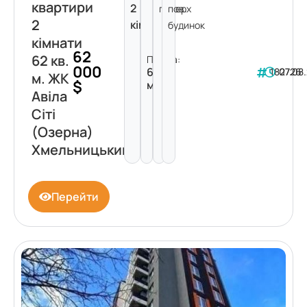
квартири
2
поверх
пов.
2
кімнати
будинок
кімнати
62
62 кв.
Площа:
000
62
182726
07.08
м. ЖК
$
м²
Авіла
Сіті
(Озерна)
Хмельницький
Перейти