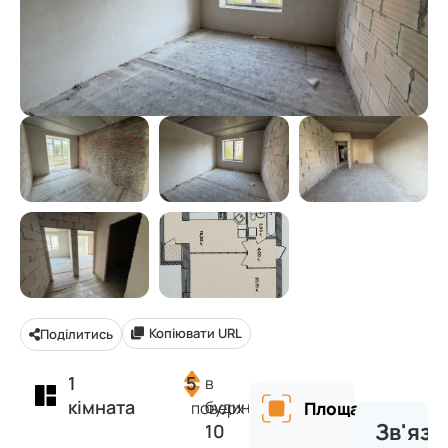
Копіювати URL
Поділитись
1
5
в
кімната
будинку
поверх
Площа
Зв'яза
10