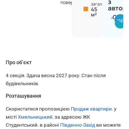
з
поверхів
загальна:
автор
45
м²
Сергі
097164
Про об’єкт
4 секція. Здача весна 2027 року. Стан після
будівельників.
Розташування
Скористатися пропозицією
Продаж квартири
. у
місті
Хмельницький
. за адресою ЖК
Студентський. в районі
Південно-Захід
ви можете