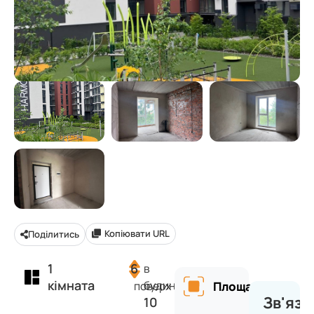
Копіювати URL
Поділитись
1
6
в
кімната
будинку
поверх
Площа
Зв'яза
10