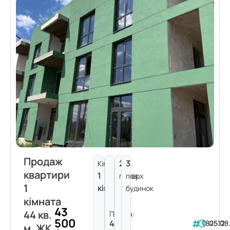
Продаж
2
3
Кімнат:
квартири
1
поверх
пов.
1
кімната
будинок
кімната
43
44 кв.
Площа:
500
44
182512
05.08
м. ЖК