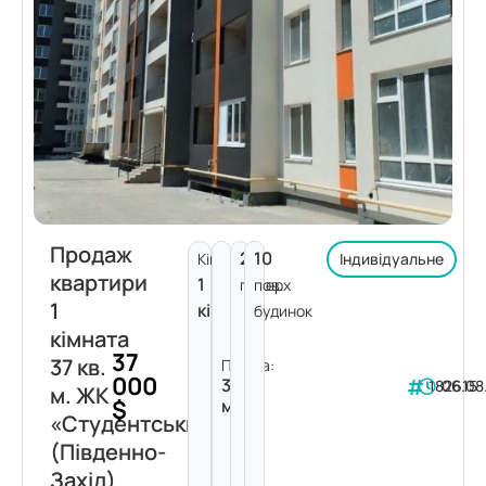
Продаж
2
10
Кімнат:
Індивідуальне
квартири
1
поверх
пов.
1
кімната
будинок
кімната
37
37 кв.
Площа:
000
37
182615
06.08
м. ЖК
$
м²
«Студентський»
(Південно-
Захід)