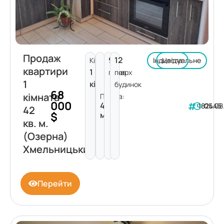
Продаж
9
12
Кімнат:
Індивідуальне
Цегла
квартири
1
поверх
пов.
1
кімната
будинок
68
кімната
Площа:
000
42
182446
05.08
42
$
м²
кв. м.
(Озерна)
Хмельницький
Перейти