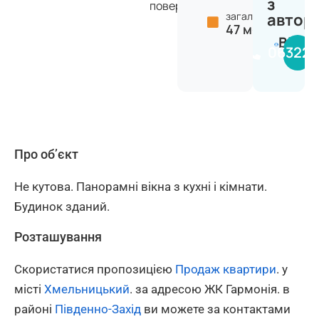
з
поверхів
загальна:
автор
47 м²
Вікто
063224
Про об’єкт
Не кутова. Панорамні вікна з кухні і кімнати.
Будинок зданий.
Розташування
Скористатися пропозицією
Продаж квартири
. у
місті
Хмельницький
. за адресою ЖК Гармонія. в
районі
Південно-Захід
ви можете за контактами