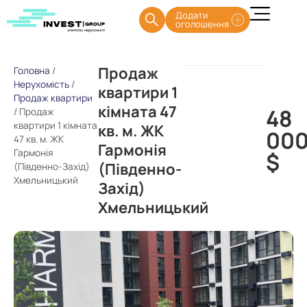
Додати
оголошення
Продаж
Головна
/
Нерухомість
/
квартири 1
Продаж квартири
кімната 47
48
/
Продаж
квартири 1 кімната
кв. м. ЖК
00
47 кв. м. ЖК
Гармонія
Гармонія
$
(Південно-
(Південно-Захід)
Хмельницький
Захід)
Хмельницький