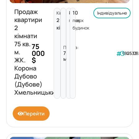
Продаж
8
10
Кімнат:
Індивідуальне
квартири
2
поверх
пов.
2
кімнати
будинок
кімнати
75 кв.
75
Площа:
м.
000
75
182533
05.08
$
м²
ЖК.
Корона
Дубово
(Дубове)
Хмельницький
Перейти