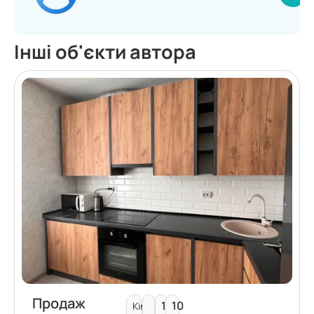
Інші об'єкти автора
Продаж
10
10
Кімнат: