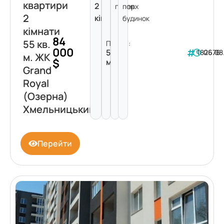
квартири
2
поверх
пов.
2
кімнати
будинок
кімнати
84
55 кв.
Площа:
000
55
182676
06.08
м. ЖК
$
м²
Grand
Royal
(Озерна)
Хмельницький
Перейти