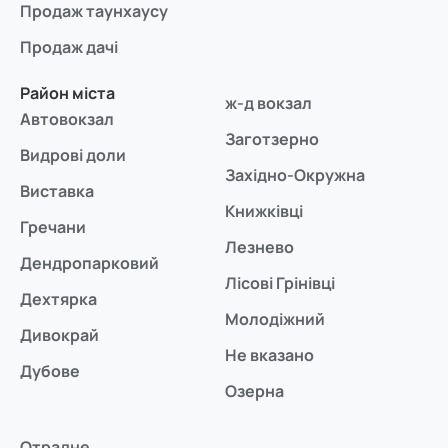
Продаж таунхаусу
Продаж дачі
Район міста
ж-д вокзал
Автовокзал
Заготзерно
Видрові доли
Західно-Окружна
Виставка
Книжківці
Гречани
Лезнево
Дендропарковий
Лісові Грінівці
Дехтярка
Молодіжний
Дивокрай
Не вказано
Дубове
Озерна
Отрадне