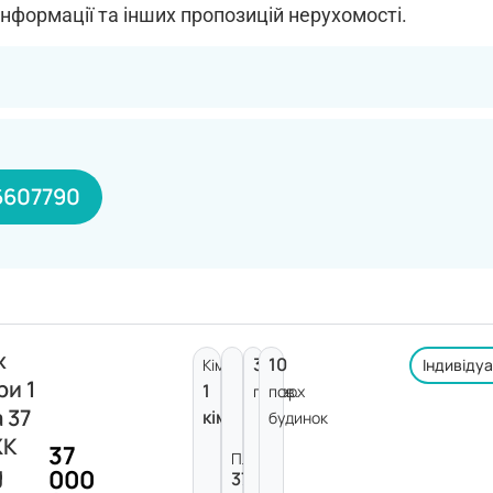
інформації та інших пропозицій нерухомості.
6607790
ж
3
10
Кімнат:
Індивіду
ри 1
1
поверх
пов.
 37
кімната
будинок
ЖК
37
Площа:
g
000
37