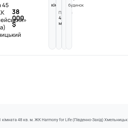
а 45
кімната
будинок
38
ЖК
Площа:
000
45
ейський»
$
м²
а)
ницький
кімната 48 кв. м. ЖК Harmony for Life (Південно-Захід) Хмельниць