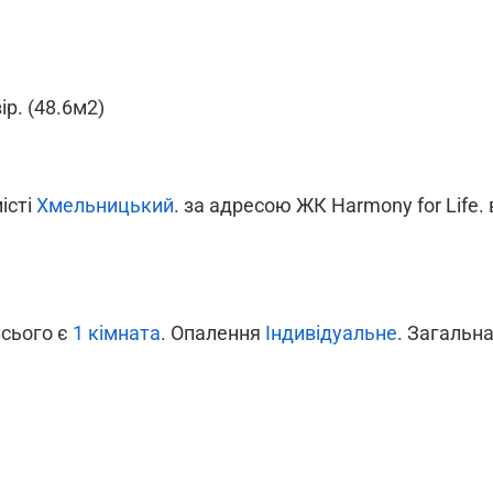
ір. (48.6м2)
місті
Хмельницький
. за адресою ЖК Harmony for Life. 
Всього є
1 кімната
. Опалення
Індивідуальне
. Загальн