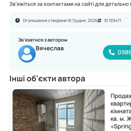
Зв’яжіться за контактами на сайті для детально 
Оголошення створене 16 Грудня, 2025
ID 159471
Зв'язатися з автором
Вячеслав
098
Інші об'єкти автора
Прода
кварти
кімната
кв. м. 
«Sprin