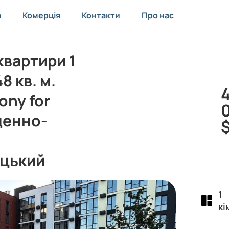
а
Комерція
Контакти
Про нас
вартири 1
8 кв. м.
ny for
вденно-
цький
1
кі