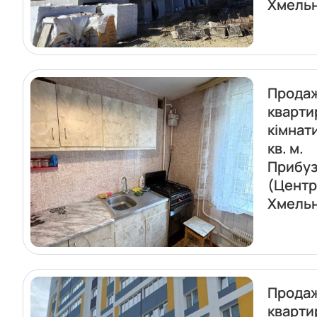
Хмель
Прода
кварти
кімнат
кв. м.
Прибуз
(Центр
Хмель
Прода
кварти