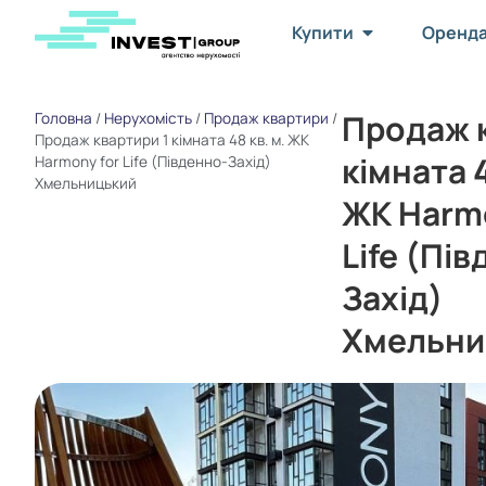
Купити
Оренд
Продаж к
Головна
/
Нерухомість
/
Продаж квартири
/
Продаж квартири 1 кімната 48 кв. м. ЖК
кімната 4
Harmony for Life (Південно-Захід)
Хмельницький
ЖК Harmo
Life (Пі
Захід)
Хмельни