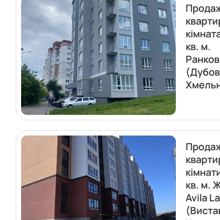
Прода
кварти
кімнат
кв. м.
Ранков
(Дубов
Хмель
Прода
кварти
кімнат
кв. м. 
Avila L
(Виста