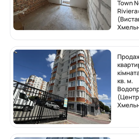
Town 
Riviera
(Виста
Хмель
Прода
кварти
кімнат
кв. м.
Водопр
(Центр
Хмель