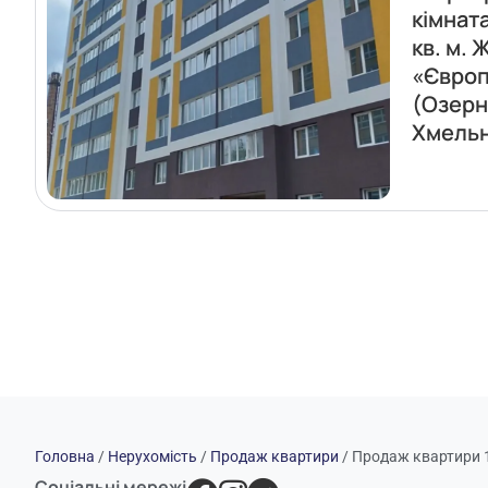
кімнат
кв. м. 
«Європ
(Озерн
Хмель
Головна
/
Нерухомість
/
Продаж квартири
/
Продаж квартири 1 
Соціальні мережі