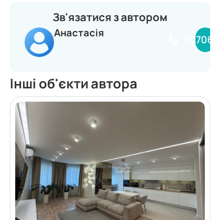
Зв'язатися з автором
Анастасія
097068
Інші об'єкти автора