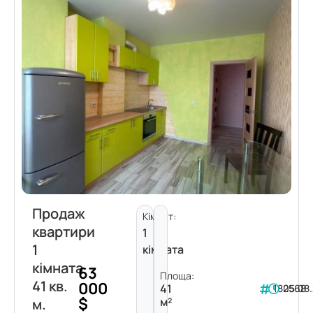
Продаж
Кімнат:
квартири
1
1
кімната
кімната
63
Площа:
41 кв.
000
41
182568
05.08
$
м²
м.