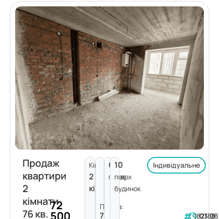
Продаж
6
10
Кімнат:
Індивідуальне
квартири
2
поверх
пов.
2
кімнати
будинок
кімнати
72
Площа:
76 кв.
500
76
182188
03.08