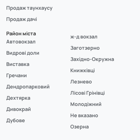
Продаж таунхаусу
Продаж дачі
Район міста
ж-д вокзал
Автовокзал
Заготзерно
Видрові доли
Західно-Окружна
Виставка
Книжківці
Гречани
Лезнево
Дендропарковий
Лісові Грінівці
Дехтярка
Молодіжний
Дивокрай
Не вказано
Дубове
Озерна