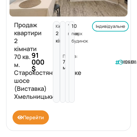
Продаж
1
10
Кімнат:
Індивідуальне
квартири
2
поверх
пов.
2
кімнати
будинок
кімнати
91
70 кв.
Площа:
000
70
182381
04.08
м.
$
м²
Старокостянтинівське
шосе
(Виставка)
Хмельницький
Перейти