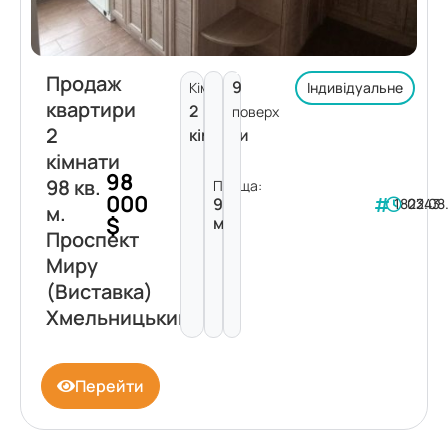
Продаж
9
Кімнат:
Індивідуальне
квартири
2
поверх
2
кімнати
кімнати
98
98 кв.
Площа:
000
98
182243
03.08
м.
$
м²
Проспект
Миру
(Виставка)
Хмельницький
Перейти