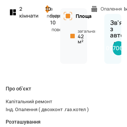
2
10
І
в
Опалення
кімнати
будинку
поверх
Площа
Зв'яз
10
з
поверхів
загальна:
авто
42
м²
Анас
097068
Про об’єкт
Капітальний ремонт
Інд. Опалення ( двохконт .газ.котел )
Розташування