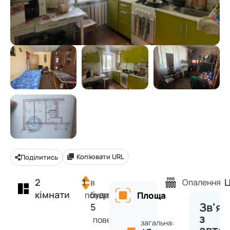
Копіювати URL
Поділитись
2
1
Ц
в
Опалення
кімнати
будинку
поверх
Площа
Зв'яз
5
з
поверхів
загальна: