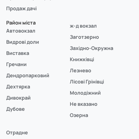
Продаж дачі
Район міста
ж-д вокзал
Автовокзал
Заготзерно
Видрові доли
Західно-Окружна
Виставка
Книжківці
Гречани
Лезнево
Дендропарковий
Лісові Грінівці
Дехтярка
Молодіжний
Дивокрай
Не вказано
Дубове
Озерна
Отрадне