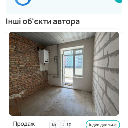
Інші об'єкти автора
Продаж
3
10
Кімнат:
Індивідуальне