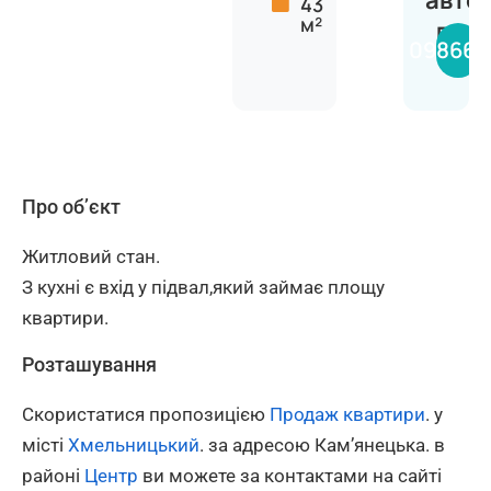
авто
43
м²
Вяче
098660
Про об’єкт
Житловий стан.
З кухні є вхід у підвал,який займає площу
квартири.
Розташування
Скористатися пропозицією
Продаж квартири
. у
місті
Хмельницький
. за адресою Камʼянецька. в
районі
Центр
ви можете за контактами на сайті