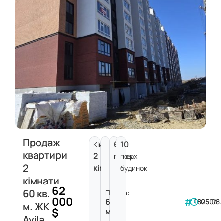
Продаж
6
10
Кімнат:
квартири
2
поверх
пов.
2
кімнати
будинок
кімнати
62
60 кв.
Площа:
000
60
182504
05.08
м. ЖК
$
м²
Avila