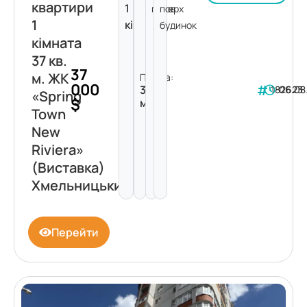
квартири
1
поверх
пов.
1
кімната
будинок
кімната
37 кв.
37
м. ЖК
Площа:
000
37
182623
06.08
«Spring
$
м²
Town
New
Riviera»
(Виставка)
Хмельницький
Перейти