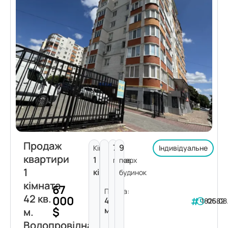
Продаж
7
9
Кімнат:
Індивідуальне
квартири
1
поверх
пов.
1
кімната
будинок
кімната
67
Площа:
42 кв.
000
42
182582
06.08
$
м²
м.
Водопровідна