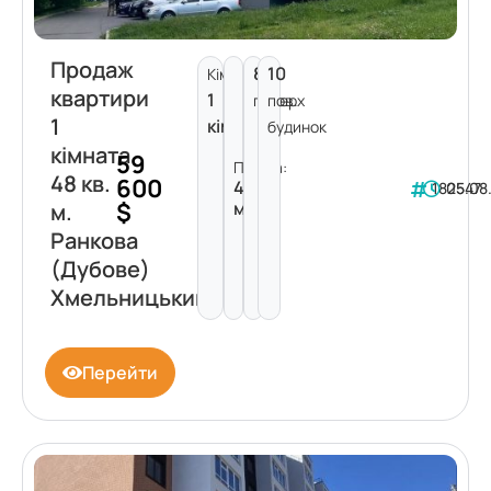
Продаж
8
10
Кімнат:
квартири
1
поверх
пов.
1
кімната
будинок
кімната
59
Площа:
48 кв.
600
48
182547
05.08
$
м²
м.
Ранкова
(Дубове)
Хмельницький
Перейти