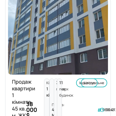
Продаж
3
11
Кімнат:
Індивідуальне
Цегла
квартири
1
поверх
пов.
1
кімната
будинок
кімната
38
Площа:
45 кв.
000
45
182045
30.07
$
м²
м. ЖК