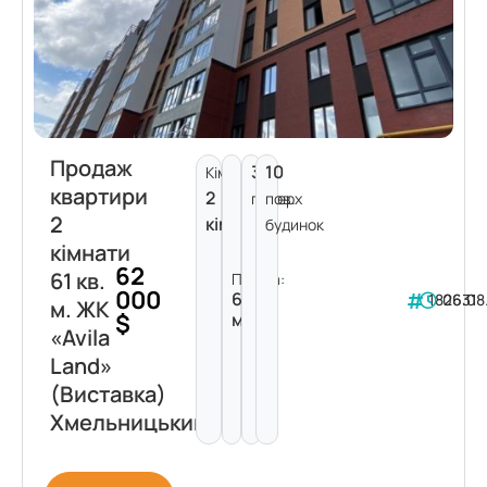
Продаж
3
10
Кімнат:
квартири
2
поверх
пов.
2
кімнати
будинок
кімнати
62
61 кв.
Площа:
000
61
182631
06.08
м. ЖК
$
м²
«Avila
Land»
(Виставка)
Хмельницький