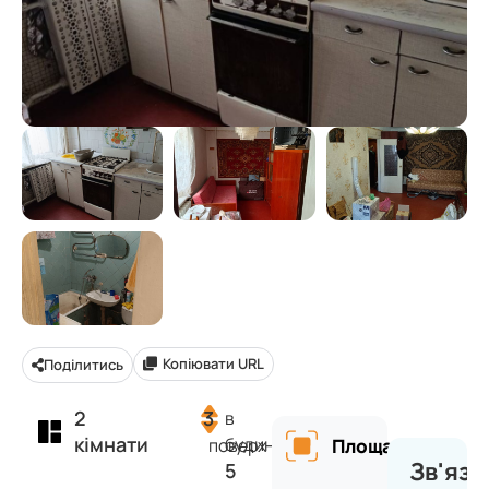
Копіювати URL
Поділитись
2
3
в
кімнати
будинку
поверх
Площа
Зв'яза
5