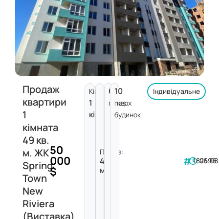
Продаж
6
10
Кімнат:
Індивідуальне
квартири
1
поверх
пов.
1
кімната
будинок
кімната
49 кв.
50
м. ЖК
Площа:
000
49
182496
05.08
Spring
$
м²
Town
New
Riviera
(Виставка)