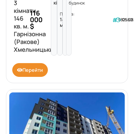
3
кімнати
будинок
кімнати
116
Площа:
146
000
146
182560
05.08
$
м²
кв. м.
Гарнізонна
(Ракове)
Хмельницький
Перейти