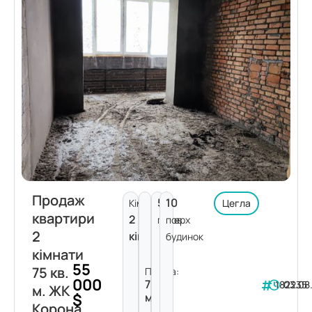
Продаж
5
10
Кімнат:
Цегла
квартири
2
поверх
пов.
2
кімнати
будинок
кімнати
55
75 кв.
Площа:
000
75
182235
03.08
м. ЖК
$
м²
Корона