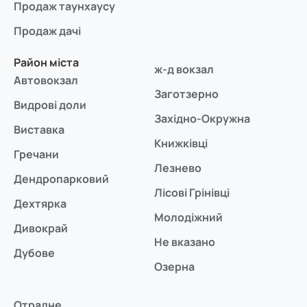
Продаж таунхаусу
Продаж дачі
Район міста
ж-д вокзал
Автовокзал
Заготзерно
Видрові доли
Західно-Окружна
Виставка
Книжківці
Гречани
Лезнево
Дендропарковий
Лісові Грінівці
Дехтярка
Молодіжний
Дивокрай
Не вказано
Дубове
Озерна
Отрадне