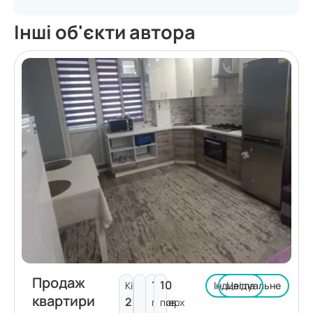
Інші об'єкти автора
Продаж
1
10
Кімнат:
Індивідуальне
Цегла
квартири
2
поверх
пов.