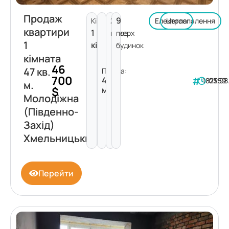
Продаж
2
9
Кімнат:
Електроопалення
Цегла
квартири
1
поверх
пов.
1
кімната
будинок
кімната
46
47 кв.
Площа:
700
47
182259
03.08
м.
$
м²
Молодіжна
(Південно-
Захід)
Хмельницький
Перейти