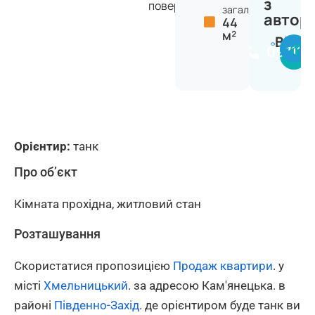
з
поверхів
загальна:
автор
44
м²
Вікто
097114
Орієнтир:
танк
Про об’єкт
Кімната прохідна, житловий стан
Розташування
Скористатися пропозицією
Продаж квартири
. у
місті
Хмельницький
. за адресою Кам'янецька. в
районі
Південно-Захід
. де орієнтиром буде танк ви