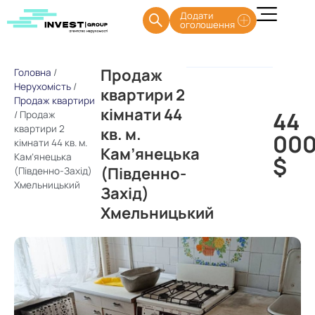
Додати
оголошення
Продаж
Головна
/
Нерухомість
/
квартири 2
Продаж квартири
кімнати 44
44
/
Продаж
квартири 2
кв. м.
00
кімнати 44 кв. м.
Кам’янецька
Кам’янецька
$
(Південно-
(Південно-Захід)
Хмельницький
Захід)
Хмельницький