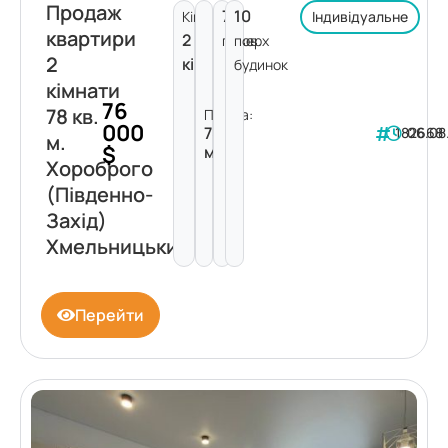
Продаж
7
10
Кімнат:
Індивідуальне
квартири
2
поверх
пов.
2
кімнати
будинок
кімнати
76
78 кв.
Площа:
000
78
182668
06.08
м.
$
м²
Хороброго
(Південно-
Захід)
Хмельницький
Перейти