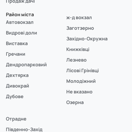
Продаж дачі
Район міста
ж-д вокзал
Автовокзал
Заготзерно
Видрові доли
Західно-Окружна
Виставка
Книжківці
Гречани
Лезнево
Дендропарковий
Лісові Грінівці
Дехтярка
Молодіжний
Дивокрай
Не вказано
Дубове
Озерна
Отрадне
Південно-Захід