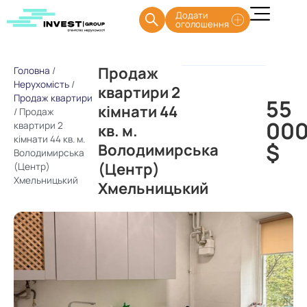
Додати
оголошення
Продаж
Головна
/
Нерухомість
/
квартири 2
Продаж квартири
55
кімнати 44
/
Продаж
00
квартири 2
кв. м.
кімнати 44 кв. м.
$
Володимирська
Володимирська
(Центр)
(Центр)
Хмельницький
Хмельницький