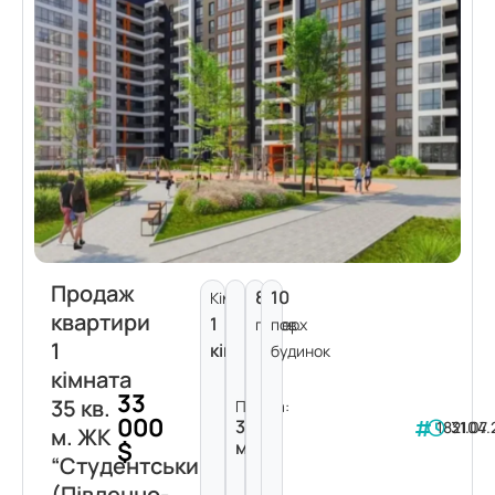
Продаж
8
10
Кімнат:
квартири
1
поверх
пов.
1
кімната
будинок
кімната
33
35 кв.
Площа:
000
35
182104
31.07
м. ЖК
$
м²
“Студентський”
(Південно-