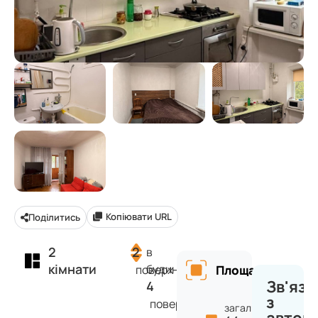
Копіювати URL
Поділитись
2
2
в
кімнати
будинку
поверх
Площа
Зв'яза
4
з
поверхів
загальна: