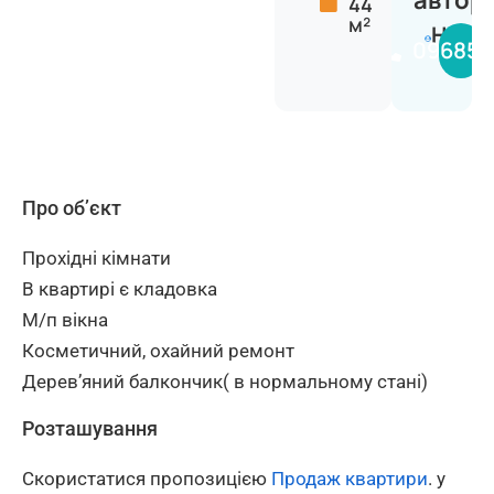
автор
44
м²
Натал
096850
Про об’єкт
Прохідні кімнати
В квартирі є кладовка
М/п вікна
Косметичний, охайний ремонт
Деревʼяний балкончик( в нормальному стані)
Розташування
Скористатися пропозицією
Продаж квартири
. у