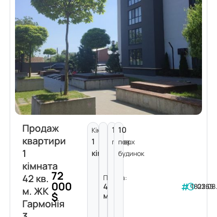
Продаж
1
10
Кімнат:
квартири
1
поверх
пов.
1
кімната
будинок
кімната
72
42 кв.
Площа:
000
42
182265
03.08
м. ЖК
$
м²
Гармонія
3