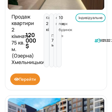
Продаж
4
10
Кімнат:
Індивідуальне
квартири
2
поверх
пов.
2
кімнати
будинок
120
кімнати
Площа:
000
75
182122
31.07
75 кв.
$
м²
м.
(Озерна)
Хмельницький
Перейти