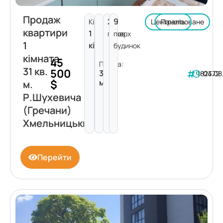
Продаж
2
9
Кімнат:
Централізоване
Панель
квартири
1
поверх
пов.
1
кімната
будинок
кімната
45
Площа:
31 кв.
500
31
182372
04.08
$
м²
м.
Р.Шухевича
(Гречани)
Хмельницький
Перейти