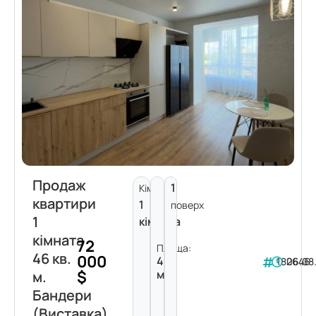
Продаж
1
Кімнат:
квартири
1
поверх
1
кімната
кімната
72
Площа:
46 кв.
000
46
182646
06.08
$
м²
м.
Бандери
(Виставка)