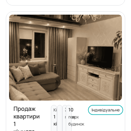
Продаж
3
10
Кімнат:
Індивідуальне
квартири
1
поверх
пов.
1
кімната
будинок