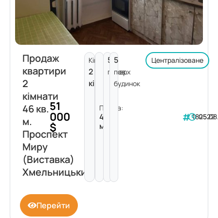
Продаж
5
5
Кімнат:
Централізоване
квартири
2
поверх
пов.
2
кімнати
будинок
кімнати
51
46 кв.
Площа:
000
46
182522
05.08
м.
$
м²
Проспект
Миру
(Виставка)
Хмельницький
Перейти