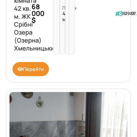
кімната
68
42 кв.
Площа:
000
42
181988
29.07
м. ЖК
$
м²
Срібні
Озера
(Озерна)
Хмельницький
Перейти