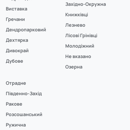
Західно-Окружна
Виставка
Книжківці
Гречани
Лезнево
Дендропарковий
Лісові Грінівці
Дехтярка
Молодіжний
Дивокрай
Не вказано
Дубове
Озерна
Отрадне
Південно-Захід
Ракове
Розсошанський
Ружична