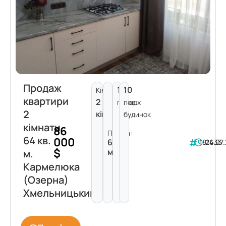
Продаж
1
10
Кімнат:
квартири
2
поверх
пов.
2
кімнати
будинок
кімнати
86
Площа:
64 кв.
000
64
181633
24.07
$
м²
м.
Кармелюка
(Озерна)
Хмельницький