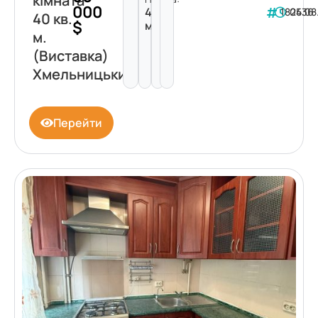
кімната
000
40
182436
05.08
40 кв.
$
м²
м.
(Виставка)
Хмельницький
Перейти