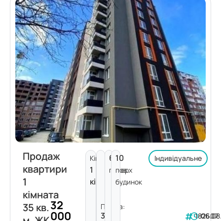
Продаж
6
10
Кімнат:
Індивідуальне
квартири
1
поверх
пов.
1
кімната
будинок
кімната
32
35 кв.
Площа:
000
35
182607
06.08
м. ЖК