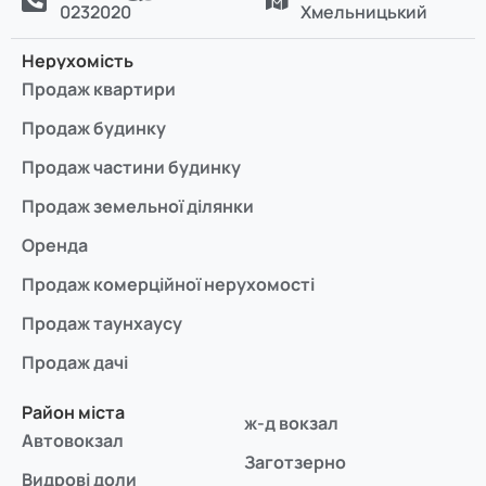
0232020
Хмельницький
Нерухомість
Продаж квартири
Продаж будинку
Продаж частини будинку
Продаж земельної ділянки
Оренда
Продаж комерційної нерухомості
Продаж таунхаусу
Продаж дачі
Район міста
ж-д вокзал
Автовокзал
Заготзерно
Видрові доли