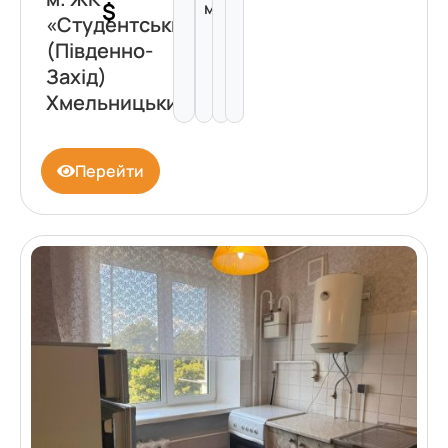
$
м²
«Студентський»
(Південно-
Захід)
Хмельницький
Перейти