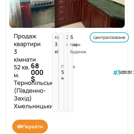
Продаж
2
5
Кімнат:
Централізоване
квартири
3
поверх
пов.
3
кімнати
будинок
кімнати
68
52 кв.
Площа:
000
52
182175
31.07
м.
$
м²
Тернопільська
(Південно-
Захід)
Хмельницький
Перейти