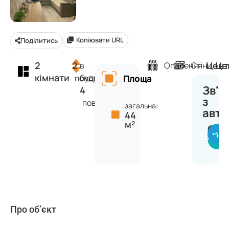
Копіювати URL
Поділитись
2
2
Цент
Це
в
Опалення
Стіни
кімнати
будинку
поверх
Площа
Зв'я
4
з
поверхів
загальна:
авт
44
м²
Сер
09716
Про об’єкт