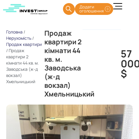
Додати
оголошення
Продаж
Головна
/
Нерухомість
/
квартири 2
Продаж квартири
кімнати 44
57
/
Продаж
квартири 2
кв. м.
00
кімнати 44 кв. м.
Заводська
Заводська (ж-д
$
(ж-д
вокзал)
Хмельницький
вокзал)
Хмельницький