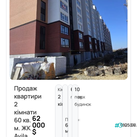
Продаж
6
10
Кімнат:
квартири
2
поверх
пов.
2
кімнати
будинок
кімнати
62
60 кв.
Площа:
000
60
182504
05.08
м. ЖК
$
м²
Avila