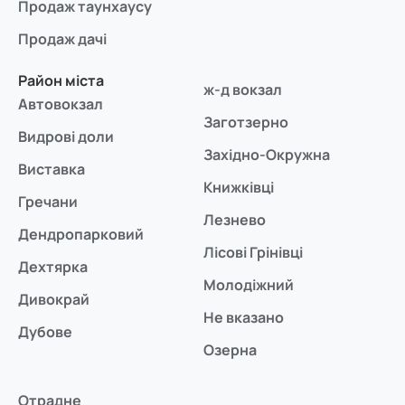
Продаж таунхаусу
Продаж дачі
Район міста
ж-д вокзал
Автовокзал
Заготзерно
Видрові доли
Західно-Окружна
Виставка
Книжківці
Гречани
Лезнево
Дендропарковий
Лісові Грінівці
Дехтярка
Молодіжний
Дивокрай
Не вказано
Дубове
Озерна
Отрадне