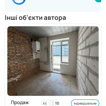
Інші об'єкти автора
Продаж
3
10
Кімнат:
Індивідуальне