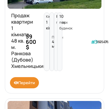
Продаж
8
10
Кімнат:
квартири
1
поверх
пов.
1
кімната
будинок
кімната
59
Площа:
48 кв.
600
48
182547
05.08
$
м²
м.
Ранкова
(Дубове)
Хмельницький
Перейти