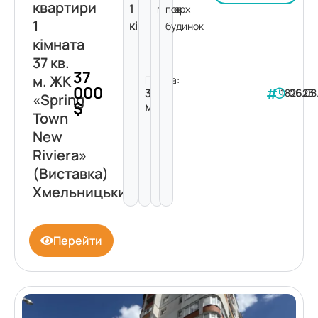
квартири
1
поверх
пов.
1
кімната
будинок
кімната
37 кв.
37
м. ЖК
Площа:
000
37
182623
06.08
«Spring
$
м²
Town
New
Riviera»
(Виставка)
Хмельницький
Перейти