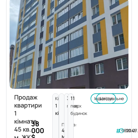
Продаж
3
11
Кімнат:
Індивідуальне
Цегла
квартири
1
поверх
пов.
1
кімната
будинок
кімната
38
Площа:
45 кв.
000
45
182045
30.07
$
м²
м. ЖК