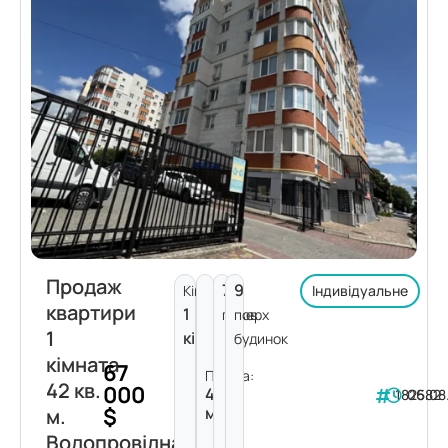
Продаж
7
9
Кімнат:
Індивідуальне
квартири
1
поверх
пов.
1
кімната
будинок
кімната
67
Площа:
42 кв.
000
42
182582
06.08
$
м²
м.
Водопровідна