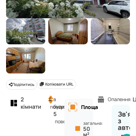
Копіювати URL
Поділитись
2
4
Ц
в
Опалення
кімнати
будинку
поверх
Площа
Зв'яз
5
з
поверхів
загальна:
авто
50
м²