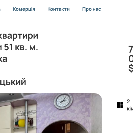
а
Комерція
Контакти
Про нас
квартири
 51 кв. м.
ка
цький
2
кі