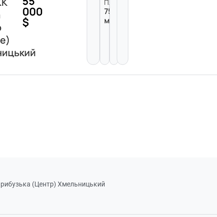
55
ЖК
Площа:
000
75
а
$
м²
о
е)
ницький
 Прибузька (Центр) Хмельницький