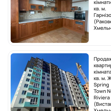
кімнат
кв. м.
Гарніз
(Раков
Хмель
Прода
кварти
кімнат
кв. м. 
Spring
Town 
Riviera
(Виста
Хмель