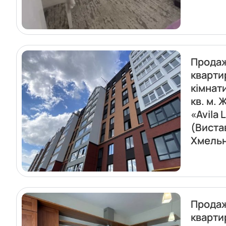
Прода
кварти
кімнати
кв. м. 
«Avila 
(Виста
Хмель
Прода
кварти