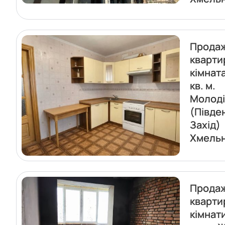
Прода
кварти
кімната
кв. м.
Молод
(Півде
Захід)
Хмель
Прода
кварти
кімнат