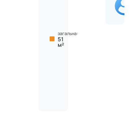
загальна:
51
м²