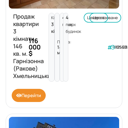
Продаж
4
4
Кімнат:
Централізоване
Цегла
квартири
3
поверх
пов.
3
кімнати
будинок
кімнати
116
Площа:
146
000
146
182560
05.08
$
м²
кв. м.
Гарнізонна
(Ракове)
Хмельницький
Перейти