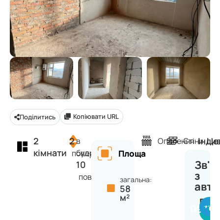
Копіювати URL
Поділитись
2
2
Інди
Це
в
Опалення
Стіни
кімнати
будинку
поверх
Площа
Зв'я
10
з
поверхів
загальна:
авт
58
м²
Вікт
09711