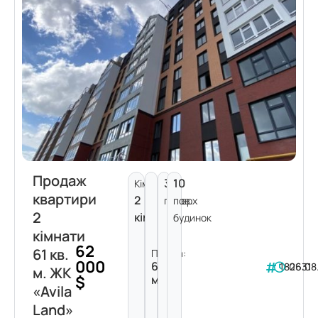
Продаж
3
10
Кімнат:
квартири
2
поверх
пов.
2
кімнати
будинок
кімнати
62
61 кв.
Площа:
000
61
182631
06.08
м. ЖК
$
м²
«Avila
Land»