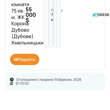
кімнати
55
75 кв.
Площа:
000
75
182235
03.08
м. ЖК
$
м²
Корона
Дубово
(Дубове)
Хмельницький
Перейти
Оголошення створене 19 Березня, 2026
ID 170131