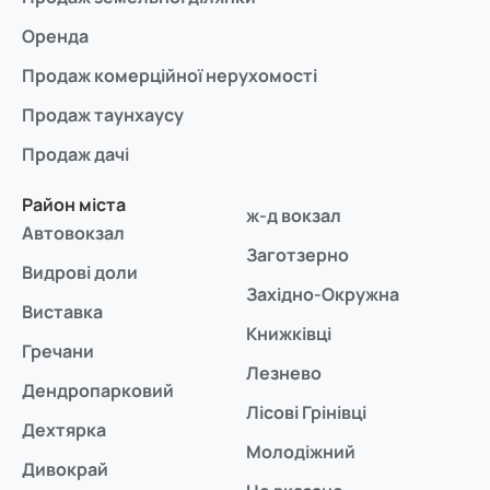
Оренда
Продаж комерційної нерухомості
Продаж таунхаусу
Продаж дачі
Район міста
ж-д вокзал
Автовокзал
Заготзерно
Видрові доли
Західно-Окружна
Виставка
Книжківці
Гречани
Лезнево
Дендропарковий
Лісові Грінівці
Дехтярка
Молодіжний
Дивокрай