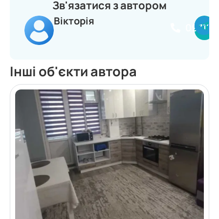
Зв'язатися з автором
Вікторія
097114
Інші об'єкти автора