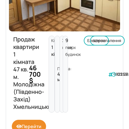
Продаж
2
9
Кімнат:
Електроопалення
Цегла
квартири
1
поверх
пов.
1
кімната
будинок
кімната
46
47 кв.
Площа:
700
47
182259
03.08
м.
$
м²
Молодіжна
(Південно-
Захід)
Хмельницький
Перейти