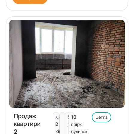
Продаж
5
10
Кімнат:
Цегла
квартири
2
поверх
пов.
2
кімнати
будинок