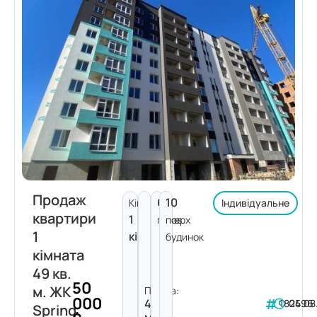
Продаж
6
10
Кімнат:
Індивідуальне
квартири
1
поверх
пов.
1
кімната
будинок
кімната
49 кв.
50
м. ЖК
Площа:
000
49
182496
05.08
Spring
м²