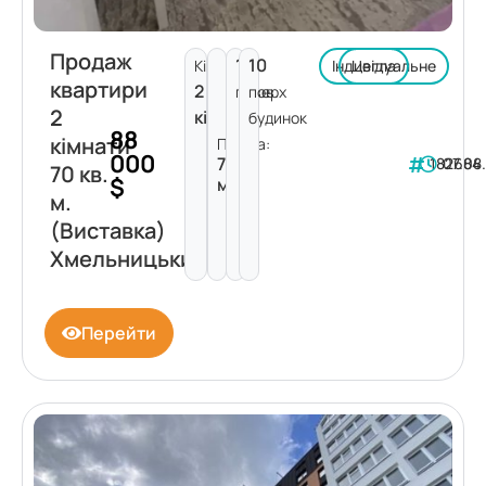
Продаж
1
10
Кімнат:
Індивідуальне
Цегла
квартири
2
поверх
пов.
2
кімнати
будинок
88
кімнати
Площа:
000
70
182684
07.08
70 кв.
$
м²
м.
(Виставка)
Хмельницький
Перейти