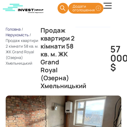
Додати
оголошення
Продаж
Головна
/
Нерухомість
/
квартири 2
Продаж квартири
кімнати 58
57
2 кімнати 58 кв. м.
ЖК Grand Royal
кв. м. ЖК
00
(Озерна)
Grand
Хмельницький
$
Royal
(Озерна)
Хмельницький