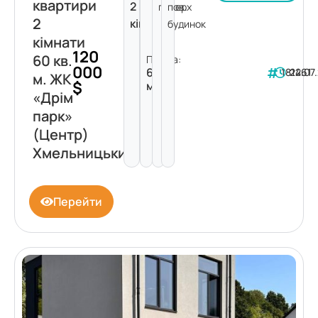
квартири
2
поверх
пов.
2
кімнати
будинок
кімнати
120
60 кв.
Площа:
000
60
181461
22.07
м. ЖК
$
м²
«Дрім
парк»
(Центр)
Хмельницький
Перейти