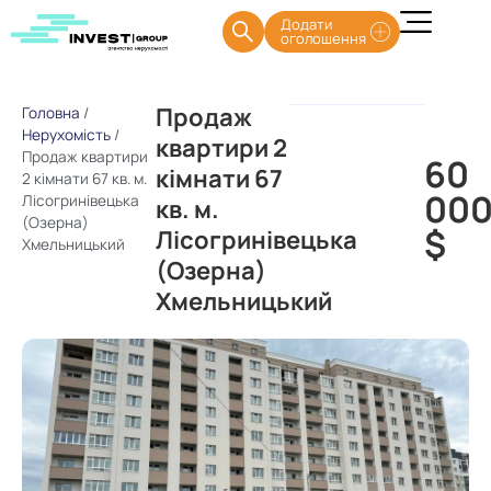
Додати
оголошення
Продаж
Головна
/
Нерухомість
/
квартири 2
Продаж квартири
60
кімнати 67
2 кімнати 67 кв. м.
00
Лісогринівецька
кв. м.
(Озерна)
$
Лісогринівецька
Хмельницький
(Озерна)
Хмельницький