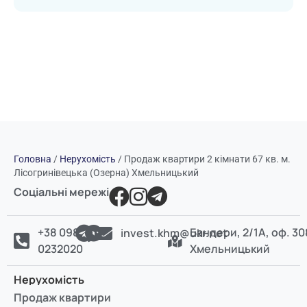
Головна
/
Нерухомість
/
Продаж квартири 2 кімнати 67 кв. м.
Лісогринівецька (Озерна) Хмельницький
Соціальні мережі
+38 098
Бандери, 2/1А, оф. 30
invest.khm@ukr.net
0232020
Хмельницький
Нерухомість
Продаж квартири