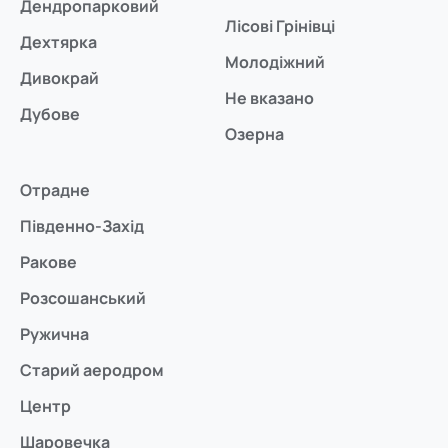
Дендропарковий
Лісові Грінівці
Дехтярка
Молодіжний
Дивокрай
Не вказано
Дубове
Озерна
Отрадне
Південно-Захід
Ракове
Розсошанський
Ружична
Старий аеродром
Центр
Шаровечка