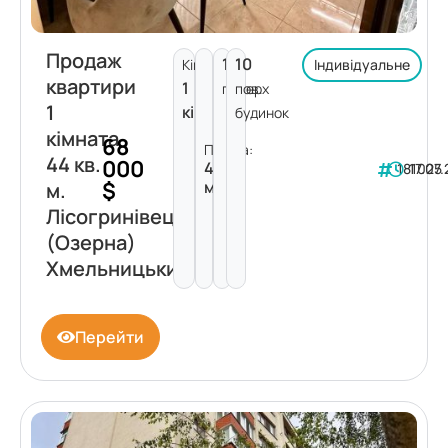
Продаж
10
10
Кімнат:
Індивідуальне
квартири
1
поверх
пов.
1
кімната
будинок
кімната
68
Площа:
44 кв.
000
44
181025
17.07
$
м²
м.
Лісогринівецька
(Озерна)
Хмельницький
Перейти