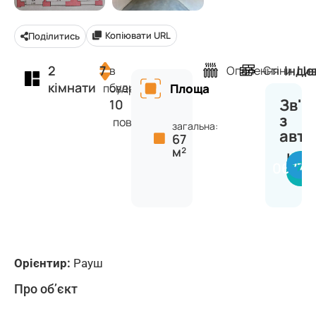
Копіювати URL
Поділитись
2
7
Інди
Це
в
Опалення
Стіни
кімнати
будинку
поверх
Площа
Зв'я
10
з
поверхів
загальна:
авт
67
м²
Інн
06770
Орієнтир:
Рауш
Про об’єкт