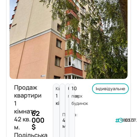
Продаж
6
10
Кімнат:
Індивідуальне
квартири
1
поверх
пов.
1
кімната
будинок
кімната
62
Площа:
42 кв.
000
42
180377
03.07
$
м²
м.
Подільська