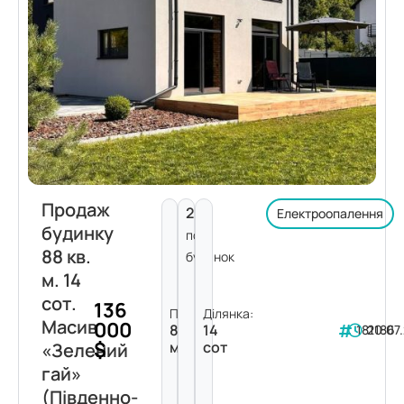
Продаж
2
Електроопалення
будинку
пов.
88 кв.
будинок
м. 14
сот.
136
Площа:
Ділянка:
Масив
000
88
14
181186
20.07
$
м²
сот
«Зелений
гай»
(Південно-