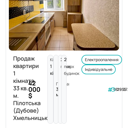
Продаж
2
2
Кімнат:
Електроопалення
квартири
1
поверх
пов.
Індивідуальне
1
кімната
будинок
кімната
42
Площа:
33 кв.
000
33
181955
29.07
$
м²
м.
Пілотська
(Дубове)
Хмельницький