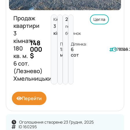
Продаж
2
Кімнат:
Цегла
квартири
3
пов.
3
кімнати
будинок
кімнати
148
Площа:
Ділянка:
180
000
180
6
178349
11.06
$
м²
сот
кв. м.
6 сот.
(Лезнево)
Хмельницький
Перейти
Оголошення створене 23 Грудня, 2025
ID 160295