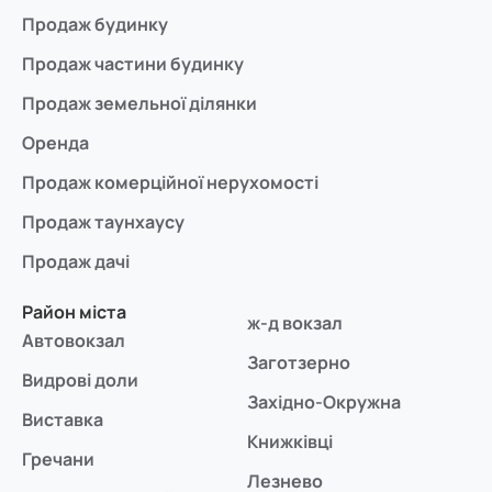
Продаж будинку
Продаж частини будинку
Продаж земельної ділянки
Оренда
Продаж комерційної нерухомості
Продаж таунхаусу
Продаж дачі
Район міста
ж-д вокзал
Автовокзал
Заготзерно
Видрові доли
Західно-Окружна
Виставка
Книжківці
Гречани
Лезнево