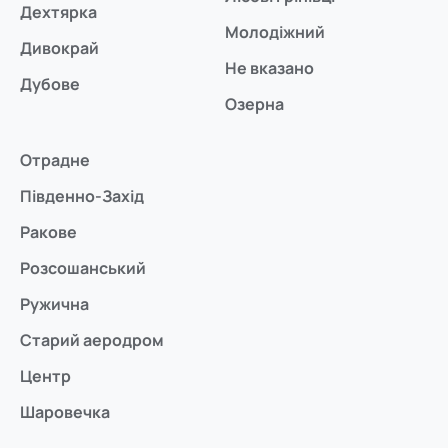
Дехтярка
Молодіжний
Дивокрай
Не вказано
Дубове
Озерна
Отрадне
Південно-Захід
Ракове
Розсошанський
Ружична
Старий аеродром
Центр
Шаровечка