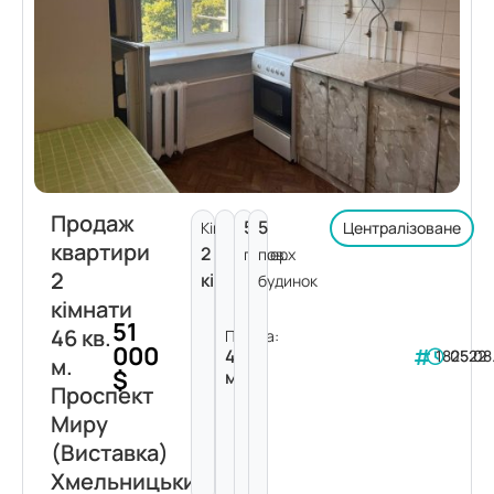
Продаж
5
5
Кімнат:
Централізоване
квартири
2
поверх
пов.
2
кімнати
будинок
кімнати
51
46 кв.
Площа:
000
46
182522
05.08
м.
$
м²
Проспект
Миру
(Виставка)
Хмельницький