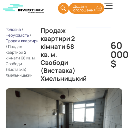
Додати
оголошення
Продаж
Головна
/
Нерухомість
/
квартири 2
Продаж квартири
60
кімнати 68
/
Продаж
00
квартири 2
кв. м.
кімнати 68 кв. м.
$
Свободи
Свободи
(Виставка)
(Виставка)
Хмельницький
Хмельницький