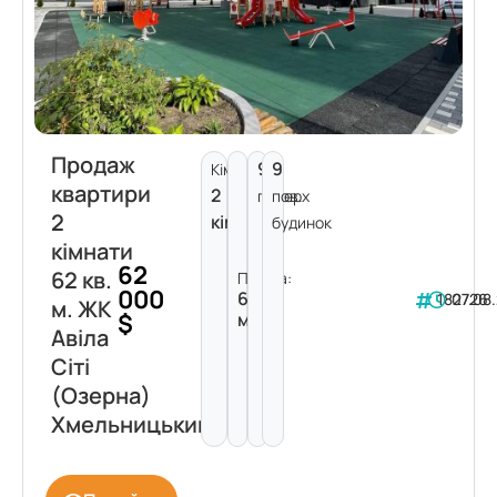
Продаж
9
9
Кімнат:
квартири
2
поверх
пов.
2
кімнати
будинок
кімнати
62
62 кв.
Площа:
000
62
182726
07.08
м. ЖК
$
м²
Авіла
Сіті
(Озерна)
Хмельницький