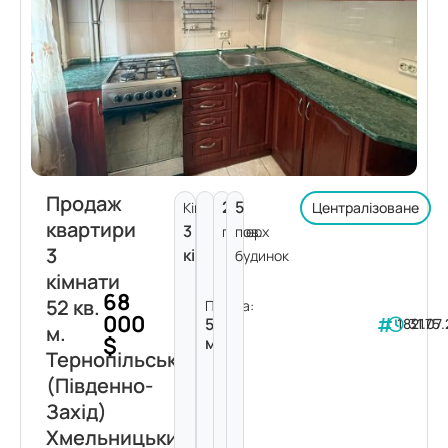
Продаж
2
5
Кімнат:
Централізоване
квартири
3
поверх
пов.
3
кімнати
будинок
кімнати
68
52 кв.
Площа:
000
52
182175
31.07
м.
$
м²
Тернопільська
(Південно-
Захід)
Хмельницький