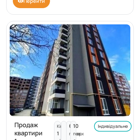
Перейти
Продаж
6
10
Кімнат:
Індивідуальне
квартири
1
поверх
пов.