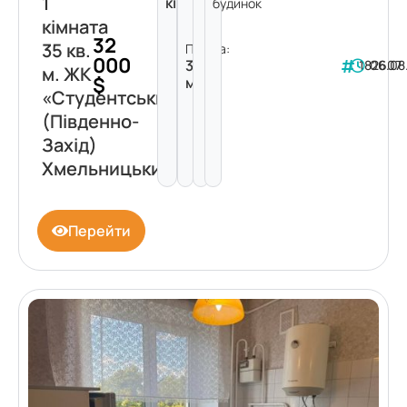
1
кімната
будинок
кімната
32
35 кв.
Площа:
000
35
182607
06.08
м. ЖК
$
м²
«Студентський»
(Південно-
Захід)
Хмельницький
Перейти