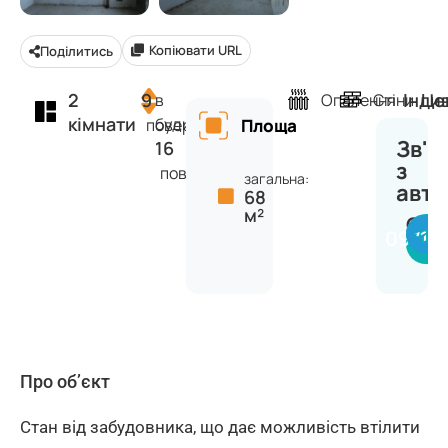
Копіювати URL
Поділитись
2
9
Інди
Це
в
Опалення
Стіни
кімнати
будинку
поверх
Площа
Зв'я
16
з
поверхів
загальна:
авт
68
м²
Сер
09716
Про об’єкт
Стан від забудовника, що дає можливість втілити