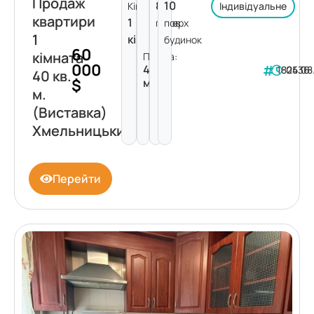
Продаж
8
10
Кімнат:
Індивідуальне
квартири
1
поверх
пов.
1
кімната
будинок
60
кімната
Площа:
000
40
182436
05.08
40 кв.
$
м²
м.
(Виставка)
Хмельницький
Перейти