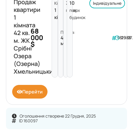
Продаж
3
10
Кімнат:
Індивідуальне
квартири
1
поверх
пов.
1
кімната
будинок
кімната
68
42 кв.
Площа:
000
42
181988
29.07
м. ЖК
$
м²
Срібні
Озера
(Озерна)
Хмельницький
Перейти
Оголошення створене 22 Грудня, 2025
ID 160097