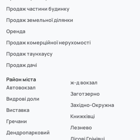
Продаж частини будинку
Продаж земельної ділянки
Оренда
Продаж комерційної нерухомості
Продаж таунхаусу
Продаж дачі
Район міста
ж-д вокзал
Автовокзал
Заготзерно
Видрові доли
Західно-Окружна
Виставка
Книжківці
Гречани
Лезнево
Дендропарковий
Лісові Грінівці