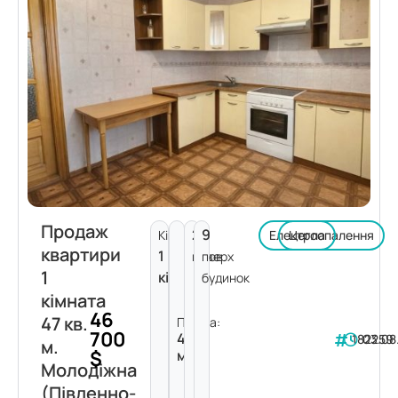
Продаж
2
9
Кімнат:
Електроопалення
Цегла
квартири
1
поверх
пов.
1
кімната
будинок
кімната
46
47 кв.
Площа:
700
47
182259
03.08
м.
$
м²
Молодіжна
(Південно-