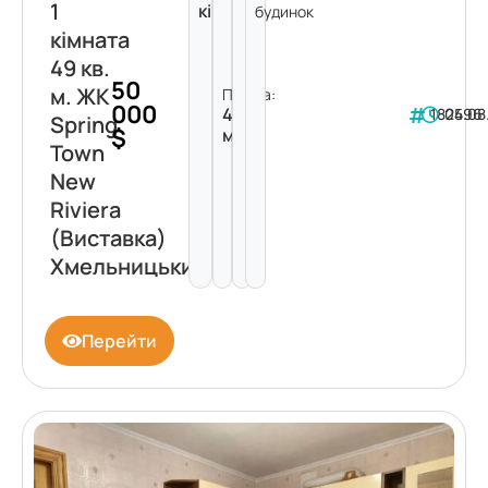
1
кімната
будинок
кімната
49 кв.
50
м. ЖК
Площа:
000
49
182496
05.08
Spring
$
м²
Town
New
Riviera
(Виставка)
Хмельницький
Перейти