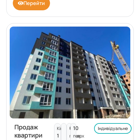
Перейти
Продаж
6
10
Кімнат:
Індивідуальне
квартири
1
поверх
пов.