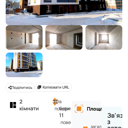
Копіювати URL
Поділитись
2
10
в
кімнати
будинку
поверх
Площа
Зв'яза
11
з
поверхів
загальна: