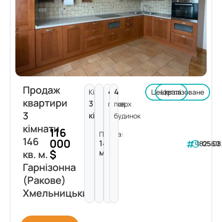
Продаж
4
4
Кімнат:
Централізоване
Цегла
квартири
3
поверх
пов.
3
кімнати
будинок
кімнати
116
Площа:
146
000
146
182560
05.08
$
м²
кв. м.
Гарнізонна
(Ракове)
Хмельницький