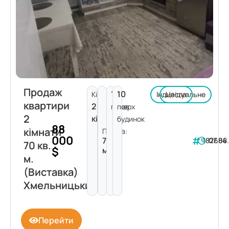
Продаж
1
10
Кімнат:
Індивідуальне
Цегла
квартири
2
поверх
пов.
2
кімнати
будинок
88
кімнати
Площа:
000
70
182684
07.08
70 кв.
$
м²
м.
(Виставка)
Хмельницький
Перейти