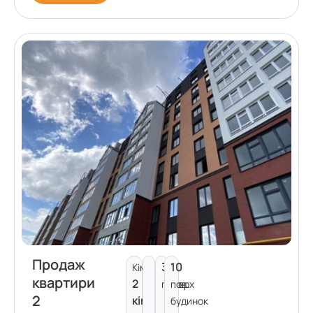
Продаж
3
10
Кімнат:
квартири
2
поверх
пов.
2
кімнати
будинок