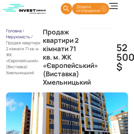
Додати
оголошення
Продаж
Головна
/
Нерухомість
/
квартири 2
Продаж квартири
52
кімнати 71
2 кімнати 71 кв. м.
50
ЖК
кв. м. ЖК
«Європейський»
$
«Європейський»
(Виставка)
(Виставка)
Хмельницький
Хмельницький