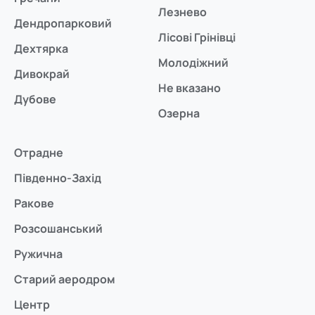
Лезнево
Дендропарковий
Лісові Грінівці
Дехтярка
Молодіжний
Дивокрай
Не вказано
Дубове
Озерна
Отрадне
Південно-Захід
Ракове
Розсошанський
Ружична
Старий аеродром
Центр