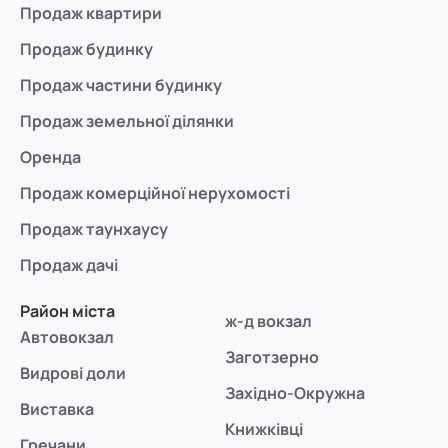
Продаж квартири
Продаж будинку
Продаж частини будинку
Продаж земельної ділянки
Оренда
Продаж комерційної нерухомості
Продаж таунхаусу
Продаж дачі
Район міста
ж-д вокзал
Автовокзал
Заготзерно
Видрові доли
Західно-Окружна
Виставка
Книжківці
Гречани