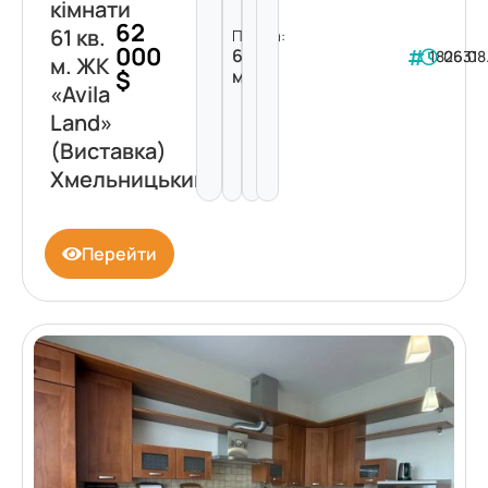
кімнати
62
61 кв.
Площа:
000
61
182631
06.08
м. ЖК
$
м²
«Avila
Land»
(Виставка)
Хмельницький
Перейти