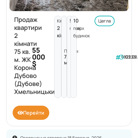
Продаж
5
10
Кімнат:
Цегла
квартири
2
поверх
пов.
2
кімнати
будинок
кімнати
55
75 кв.
Площа:
000
75
182235
03.08
м. ЖК
$
м²
Корона
Дубово
(Дубове)
Хмельницький
Перейти
Оголошення створене 18 Березня, 2026