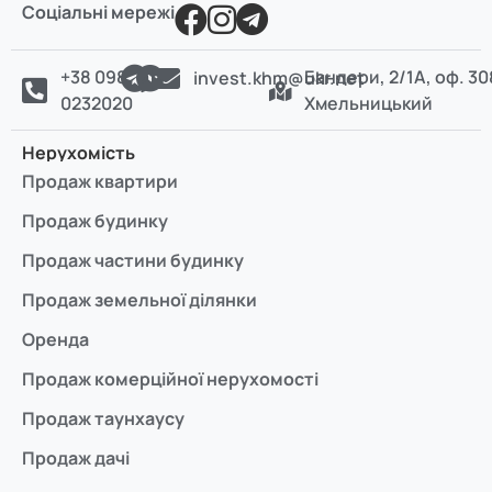
Соціальні мережі
+38 098
Бандери, 2/1А, оф. 30
invest.khm@ukr.net
0232020
Хмельницький
Нерухомість
Продаж квартири
Продаж будинку
Продаж частини будинку
Продаж земельної ділянки
Оренда
Продаж комерційної нерухомості
Продаж таунхаусу
Продаж дачі