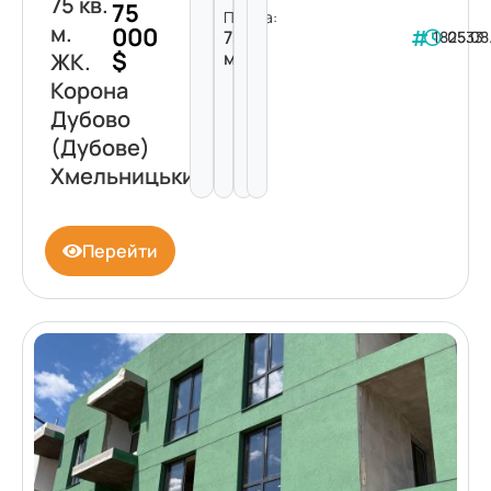
75 кв.
75
Площа:
м.
000
75
182533
05.08
$
м²
ЖК.
Корона
Дубово
(Дубове)
Хмельницький
Перейти