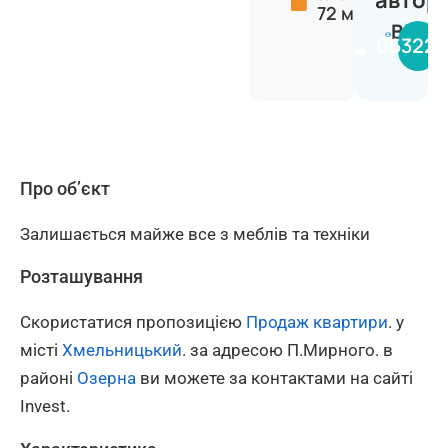
автор
72 м²
Вікто
063224
Про об’єкт
Залишається майже все з меблів та техніки
Розташування
Скористатися пропозицією
Продаж квартири
. у
місті
Хмельницький
. за адресою П.Мирного. в
районі
Озерна
ви можете за контактами на сайті
Invest.