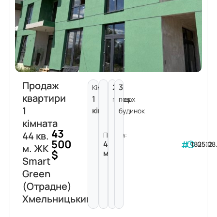
Продаж
2
3
Кімнат:
квартири
1
поверх
пов.
1
кімната
будинок
кімната
43
44 кв.
Площа:
500
44
182512
05.08
м. ЖК
$
м²
Smart
Green
(Отрадне)
Хмельницький