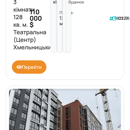
3
кімнати
будинок
кімнати
110
Площа:
128
000
128
182227
03.08
$
м²
кв. м.
Театральна
(Центр)
Хмельницький
Перейти