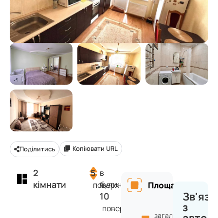
Копіювати URL
Поділитись
2
5
в
кімнати
будинку
поверх
Площа
Зв'яза
10
з
поверхів
загальна: