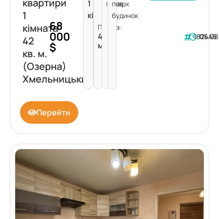
квартири
1
поверх
пов.
1
кімната
будинок
68
кімната
Площа:
000
42
182446
05.08
42
$
м²
кв. м.
(Озерна)
Хмельницький
Перейти