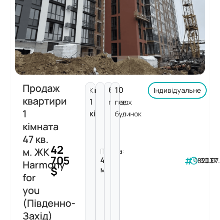
Продаж
6
10
Кімнат:
Індивідуальне
квартири
1
поверх
пов.
1
кімната
будинок
кімната
47 кв.
42
м. ЖК
Площа:
705
47
182037
30.07
Harmony
$
м²
for
you
(Південно-
Захід)