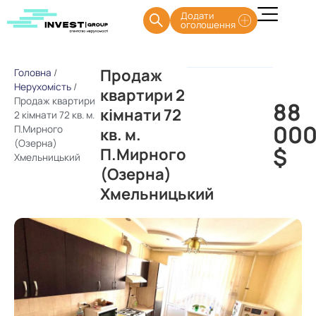
Додати
оголошення
Продаж
Головна
/
Нерухомість
/
квартири 2
Продаж квартири
88
кімнати 72
2 кімнати 72 кв. м.
00
П.Мирного
кв. м.
(Озерна)
$
П.Мирного
Хмельницький
(Озерна)
Хмельницький