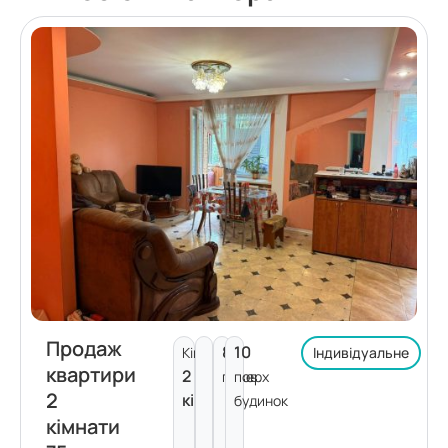
Продаж
8
10
Кімнат:
Індивідуальне
квартири
2
поверх
пов.
2
кімнати
будинок
кімнати