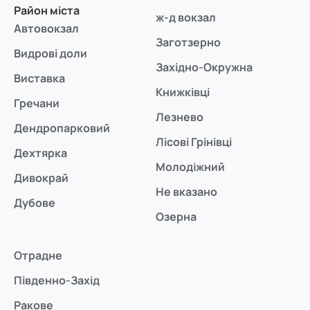
Район міста
ж-д вокзал
Автовокзал
Заготзерно
Видрові доли
Західно-Окружна
Виставка
Книжківці
Гречани
Лезнево
Дендропарковий
Лісові Грінівці
Дехтярка
Молодіжний
Дивокрай
Не вказано
Дубове
Озерна
Отрадне
Південно-Захід
Ракове