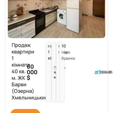
Продаж
4
10
Кімнат:
квартири
1
поверх
пов.
1
кімната
будинок
кімната
60
Площа:
40 кв.
000
40
182348
04.08
$
м²
м. ЖК
Барви
(Озерна)
Хмельницький