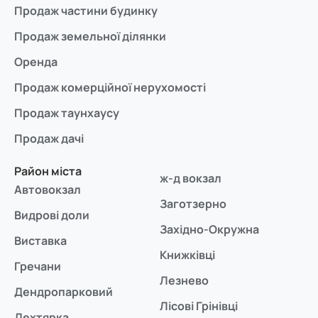
Продаж частини будинку
Продаж земельної ділянки
Оренда
Продаж комерційної нерухомості
Продаж таунхаусу
Продаж дачі
Район міста
ж-д вокзал
Автовокзал
Заготзерно
Видрові доли
Західно-Окружна
Виставка
Книжківці
Гречани
Лезнево
Дендропарковий
Лісові Грінівці
Дехтярка