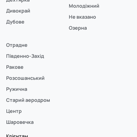
Молодіжний
Дивокрай
Не вказано
Дубове
Озерна
Отрадне
Південно-Захід
Ракове
Розсошанський
Ружична
Старий аеродром
Центр
Шаровечка
Клієнтам