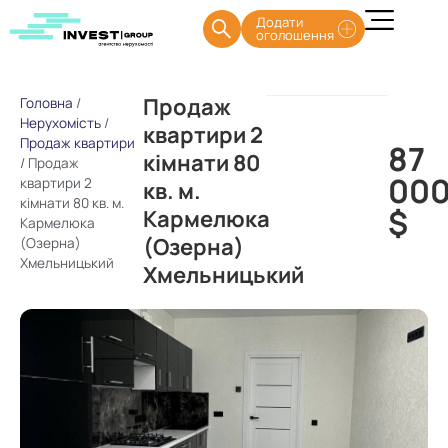
Додати
оголошення
Продаж
Головна
/
Нерухомість
/
квартири 2
Продаж квартири
87
кімнати 80
/
Продаж
00
квартири 2
кв. м.
кімнати 80 кв. м.
$
Кармелюка
Кармелюка
(Озерна)
(Озерна)
Хмельницький
Хмельницький