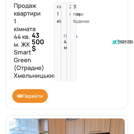
Продаж
2
3
Кімнат:
квартири
1
поверх
пов.
1
кімната
будинок
кімната
43
44 кв.
Площа:
500
44
182512
05.08
м. ЖК
$
м²
Smart
Green
(Отрадне)
Хмельницький
Перейти