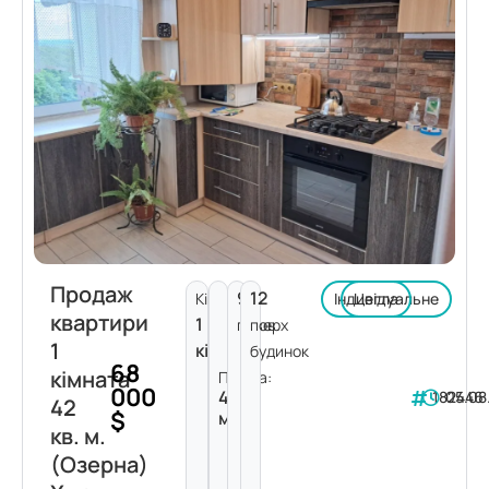
Продаж
9
12
Кімнат:
Індивідуальне
Цегла
квартири
1
поверх
пов.
1
кімната
будинок
68
кімната
Площа:
000
42
182446
05.08
42
$
м²
кв. м.
(Озерна)