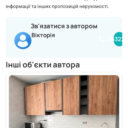
інформації та інших пропозицій нерухомості.
Зв'язатися з автором
Вікторія
063224
Інші об'єкти автора