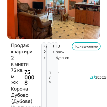
Продаж
8
10
Кімнат:
Індивідуальне
квартири
2
поверх
пов.
2
кімнати
будинок
кімнати
75 кв.
75
Площа:
м.
000
75
182533
05.08
$
м²
ЖК.
Корона
Дубово
(Дубове)