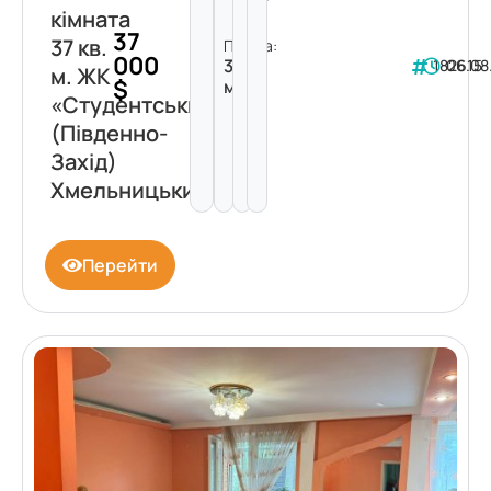
кімната
37
37 кв.
Площа:
000
37
182615
06.08
м. ЖК
$
м²
«Студентський»
(Південно-
Захід)
Хмельницький
Перейти