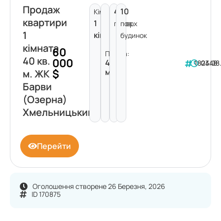
Продаж
4
10
Кімнат:
квартири
1
поверх
пов.
1
кімната
будинок
кімната
60
Площа:
40 кв.
000
40
182348
04.08
$
м²
м. ЖК
Барви
(Озерна)
Хмельницький
Перейти
Оголошення створене 26 Березня, 2026
ID 170875