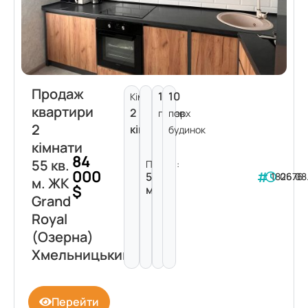
Продаж
10
10
Кімнат:
квартири
2
поверх
пов.
2
кімнати
будинок
кімнати
84
55 кв.
Площа:
000
55
182676
06.08
м. ЖК
$
м²
Grand
Royal
(Озерна)
Хмельницький
Перейти