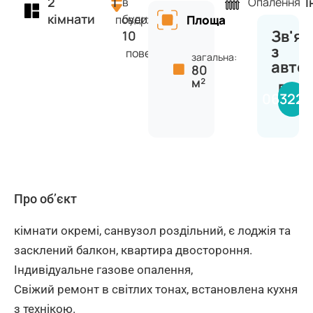
2
1
І
в
Опалення
кімнати
будинку
поверх
Площа
Зв'яз
10
з
поверхів
загальна:
авто
80
м²
Вікт
063224
Про об’єкт
кімнати окремі, санвузол роздільний, є лоджія та
засклений балкон, квартира двостороння.
Індивідуальне газове опалення,
Свіжий ремонт в світлих тонах, встановлена кухня
з технікою.