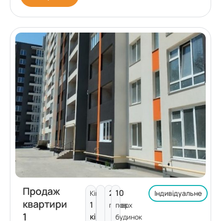
Продаж
2
10
Кімнат:
Індивідуальне
квартири
1
поверх
пов.
1
кімната
будинок