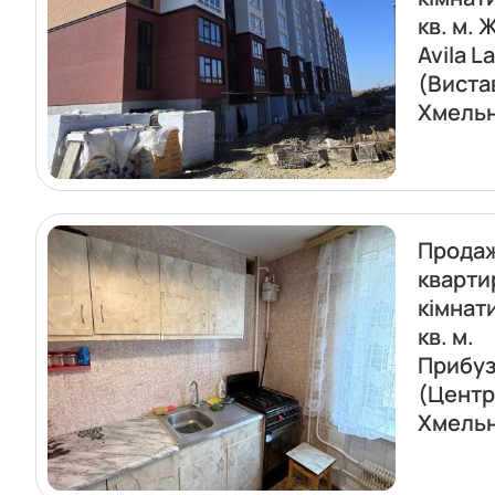
кв. м. 
Avila L
(Виста
Хмель
Прода
кварти
кімнат
кв. м.
Прибуз
(Центр
Хмель