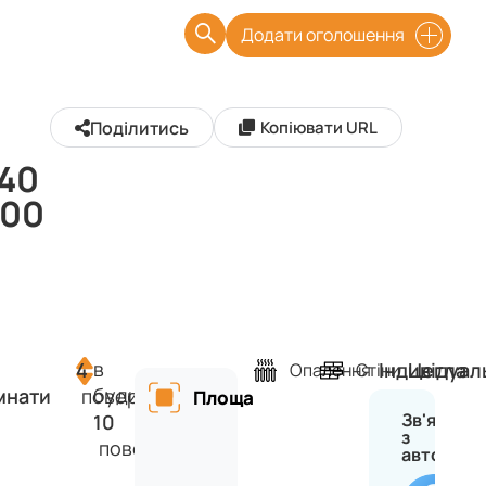
Додати оголошення
Поділитись
Копіювати URL
40
00
в
4
Індивідуал
Цегла
Опалення
Стіни
будинку
мнати
поверх
Площа
Зв'язатис
10
з
поверхів
автором
В