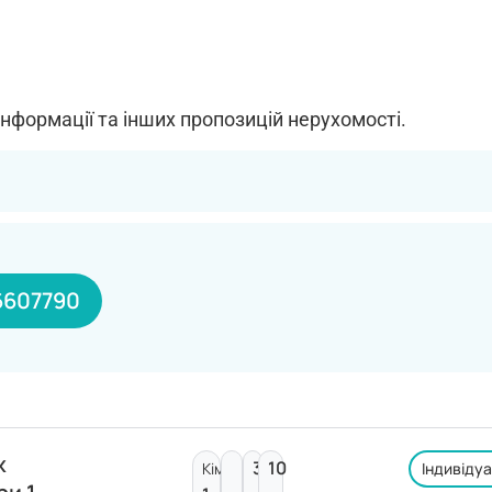
інформації та інших пропозицій нерухомості.
6607790
ж
3
10
Кімнат:
Індивіду