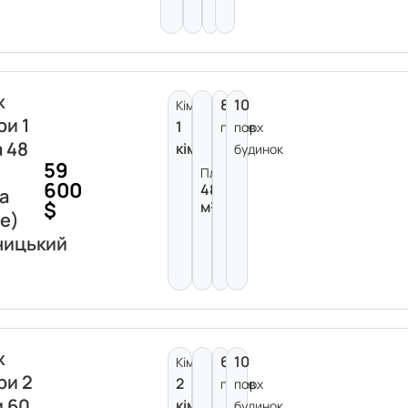
ж
8
10
Кімнат:
ри 1
1
поверх
пов.
а 48
кімната
будинок
59
Площа:
600
48
а
$
м²
е)
ницький
ж
6
10
Кімнат:
ри 2
2
поверх
пов.
и 60
кімнати
будинок