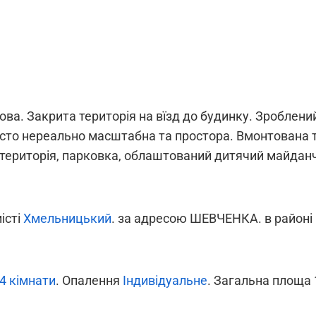
ва. Закрита територія на вїзд до будинку. Зроблений
осто нереально масштабна та простора. Вмонтована те
 територія, парковка, облаштований дитячий майдан
місті
Хмельницький
. за адресою ШЕВЧЕНКА. в районі
4 кімнати
. Опалення
Індивідуальне
. Загальна площа 