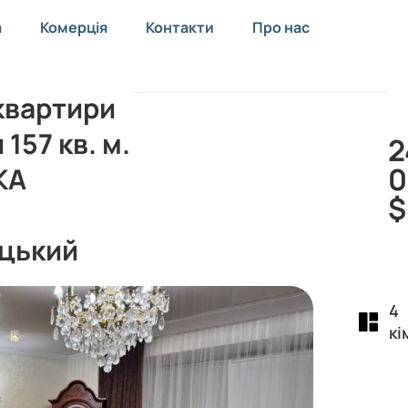
а
Комерція
Контакти
Про нас
квартири
 157 кв. м.
2
0
КА
$
цький
4
кі