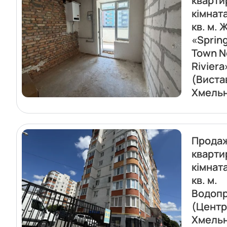
кварти
кімната
кв. м. 
«Sprin
Town 
Riviera
(Виста
Хмель
Прода
кварти
кімнат
кв. м.
Водопр
(Центр
Хмель