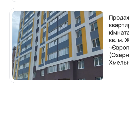
Прода
кварти
кімнат
кв. м. 
«Європ
(Озерн
Хмель