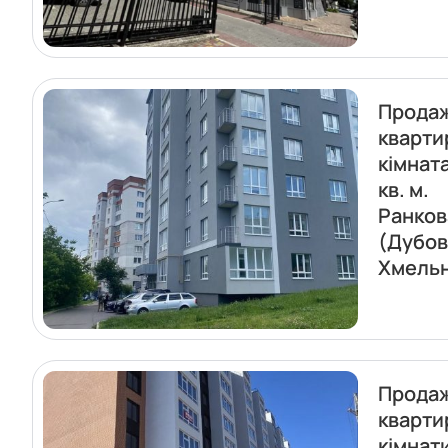
Прода
кварти
кімнат
кв. м.
Ранков
(Дубов
Хмель
Прода
кварти
кімнат