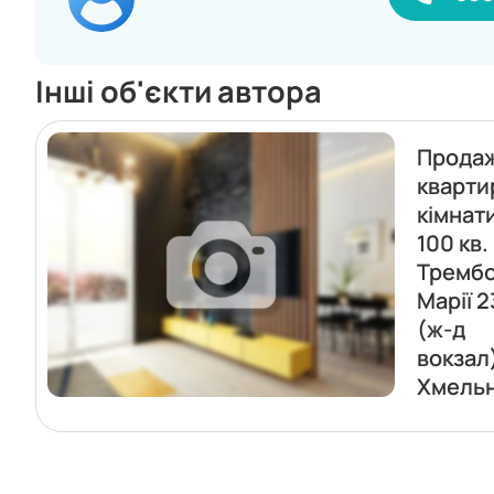
Інші об'єкти автора
Прода
кварти
кімнат
100 кв.
Трембо
Марії 2
(ж-д
вокзал
Хмель