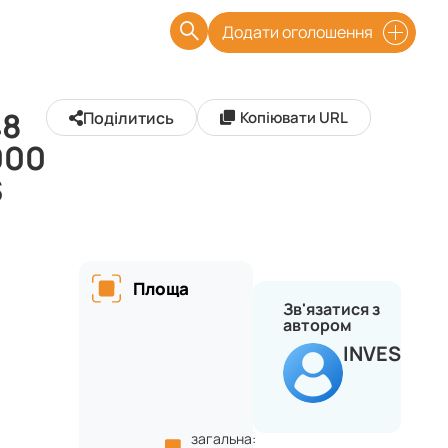
Додати оголошення
48
Поділитись
Копіювати URL
000
$
Площа
Зв'язатися з
автором
INVEST
загальна: