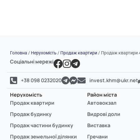
Головна
/
Нерухомість
/
Продаж квартири
/
Продаж квартири 4
Соціальні мережі
+38 098 0232020
invest.khm@ukr.net
Нерухомість
Район міста
Продаж квартири
Автовокзал
Продаж будинку
Видрові доли
Продаж частини будинку
Виставка
Продаж земельної ділянки
Гречани