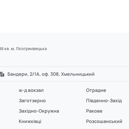
8 кв. м. Лісогринівецька
Бандери, 2/1А, оф. 308, Хмельницький
ж-д вокзал
Отрадне
Заготзерно
Південно-Захід
Західно-Окружна
Ракове
Книжківці
Розсошанський