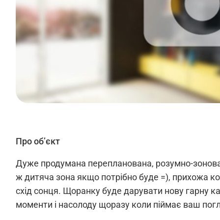
Про об’єкт
Дуже продумана перепланована, розумно-зонована
ж дитяча зона якщо потрібно буде =), прихожа ко
схід сонця. Щоранку буде дарувати нову гарну к
моменти і насолоду щоразу коли піймає ваш пог