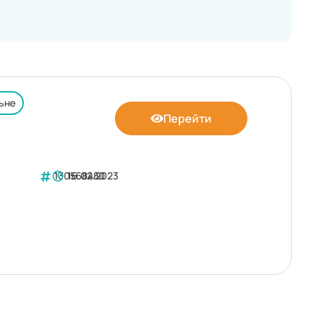
ьне
Перейти
130568480
16.02.2023