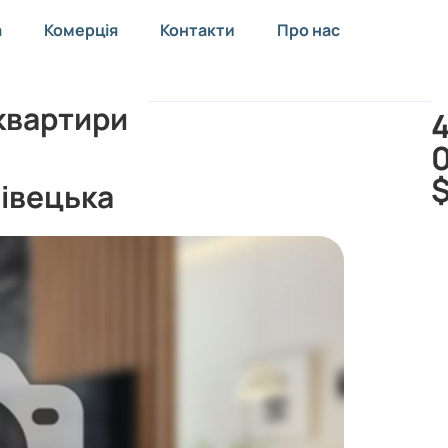
а
Комерція
Контакти
Про нас
квартири
івецька