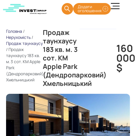
Додати
оголошення
Продаж
Головна
/
Нерухомість
/
таунхаусу
Продаж таунхаусу
160
183 кв. м. 3
/
Продаж
000
таунхаусу 183 кв.
сот. КМ
м. 3 сот. КМ Apple
$
Apple Park
Park
(Дендропарковий)
(Дендропарковий)
Хмельницький
Хмельницький