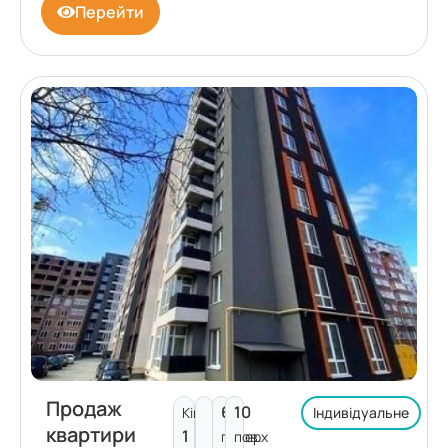
Перейти
Продаж
6
10
Кімнат:
Індивідуальне
квартири
1
поверх
пов.