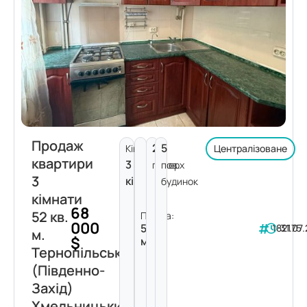
Продаж
2
5
Кімнат:
Централізоване
квартири
3
поверх
пов.
3
кімнати
будинок
кімнати
68
52 кв.
Площа:
000
52
182175
31.07
м.
$
м²
Тернопільська
(Південно-
Захід)
Хмельницький