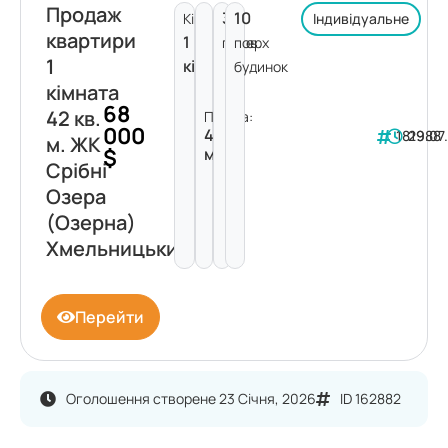
Продаж
3
10
Кімнат:
Індивідуальне
квартири
1
поверх
пов.
1
кімната
будинок
кімната
68
42 кв.
Площа:
000
42
181988
29.07
м. ЖК
$
м²
Срібні
Озера
(Озерна)
Хмельницький
Перейти
Оголошення створене 23 Січня, 2026
ID 162882