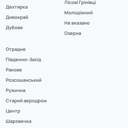
Лісові Грінівці
Дехтярка
Молодіжний
Дивокрай
Не вказано
Дубове
Озерна
Отрадне
Південно-Захід
Ракове
Розсошанський
Ружична
Старий аеродром
Центр
Шаровечка