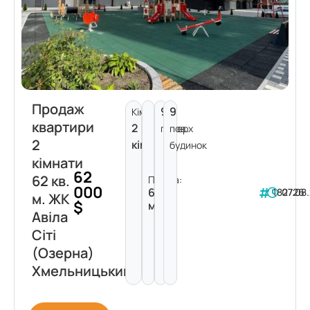
Продаж
9
9
Кімнат:
квартири
2
поверх
пов.
2
кімнати
будинок
кімнати
62
62 кв.
Площа:
000
62
182726
07.08
м. ЖК
$
м²
Авіла
Сіті
(Озерна)
Хмельницький