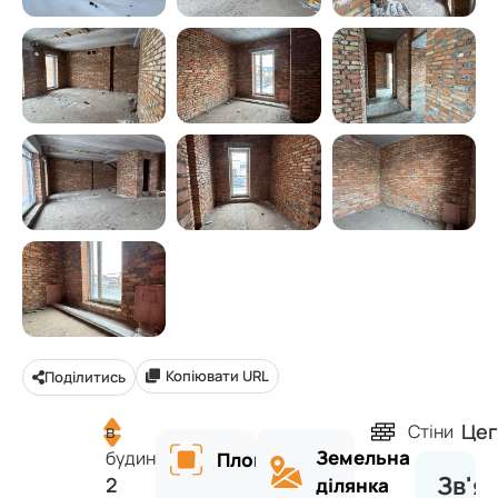
Копіювати URL
Поділитись
Цег
в
Стіни
Земельна
будинку
Площа
Зв'я
2
ділянка