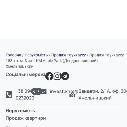
Головна
/
Нерухомість
/
Продаж таунхаусу
/
Продаж таунхаусу
183 кв. м. 3 сот. КМ Apple Park (Дендропарковий)
Хмельницький
Соціальні мережі
+38 098
Бандери, 2/1А, оф. 30
invest.khm@ukr.net
0232020
Хмельницький
Нерухомість
Продаж квартири