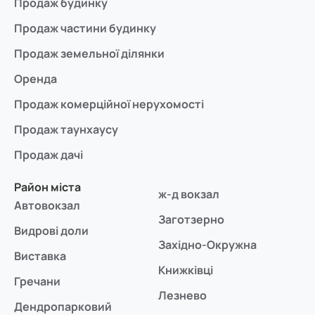
Продаж будинку
Продаж частини будинку
Продаж земельної ділянки
Оренда
Продаж комерційної нерухомості
Продаж таунхаусу
Продаж дачі
Район міста
ж-д вокзал
Автовокзал
Заготзерно
Видрові доли
Західно-Окружна
Виставка
Книжківці
Гречани
Лезнево
Дендропарковий