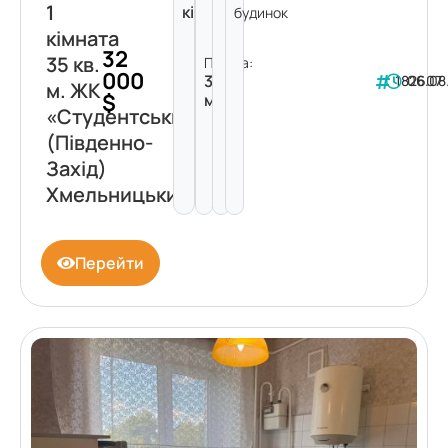
1
кімната
будинок
кімната
32
35 кв.
Площа:
000
35
182607
06.08
м. ЖК
$
м²
«Студентський»
(Південно-
Захід)
Хмельницький
Перейти