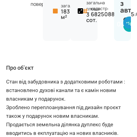
з
загальна
поверхів
загальна:
кадастр:
авто
площа:
183
6825088400:05:
3
м²
Сер
сот.
09716
Про об’єкт
Стан від забудовника з додатковими роботами :
встановлено духові канали та є камін новим
власникам у подарунок.
Зроблено переплоанування під дизайн проєкт
також у подарунок новим власникам.
Продається земельна ділянка дуплекс буде
вводитись в екплуатацію на нових власників.