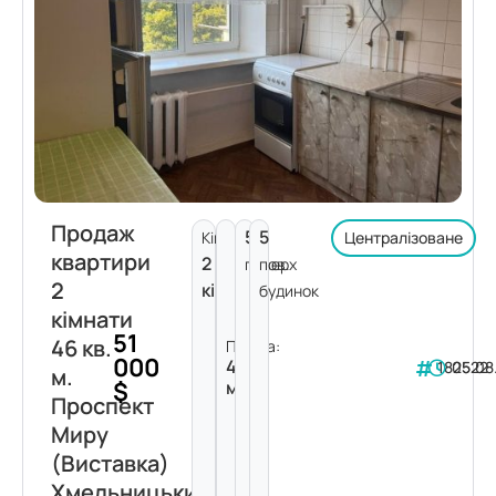
Продаж
5
5
Кімнат:
Централізоване
квартири
2
поверх
пов.
2
кімнати
будинок
кімнати
51
46 кв.
Площа:
000
46
182522
05.08
м.
$
м²
Проспект
Миру
(Виставка)
Хмельницький