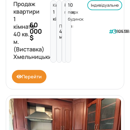
Продаж
8
10
Кімнат:
Індивідуальне
квартири
1
поверх
пов.
1
кімната
будинок
60
кімната
Площа:
000
40
182436
05.08
40 кв.
$
м²
м.
(Виставка)
Хмельницький
Перейти