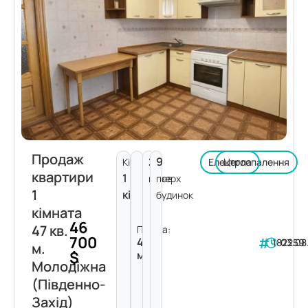
Продаж
2
9
Кімнат:
Електроопалення
Цегла
квартири
1
поверх
пов.
1
кімната
будинок
кімната
46
47 кв.
Площа:
700
47
182259
03.08
м.
$
м²
Молодіжна
(Південно-
Захід)