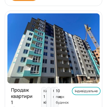
Продаж
6
10
Кімнат:
Індивідуальне
квартири
1
поверх
пов.
1
кімната
будинок