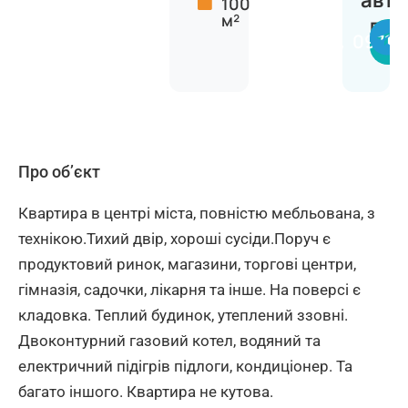
авт
100
м²
Вікт
09711
Про об’єкт
Квартира в центрі міста, повністю мебльована, з
технікою.Тихий двір, хороші сусіди.Поруч є
продуктовий ринок, магазини, торгові центри,
гімназія, садочки, лікарня та інше. На поверсі є
кладовка. Теплий будинок, утеплений ззовні.
Двоконтурний газовий котел, водяний та
електричний підігрів підлоги, кондиціонер. Та
багато іншого. Квартира не кутова.