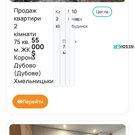
Продаж
5
10
Кімнат:
Цегла
квартири
2
поверх
пов.
2
кімнати
будинок
кімнати
55
75 кв.
Площа:
000
75
182235
03.08
м. ЖК
$
м²
Корона
Дубово
(Дубове)
Хмельницький
Перейти