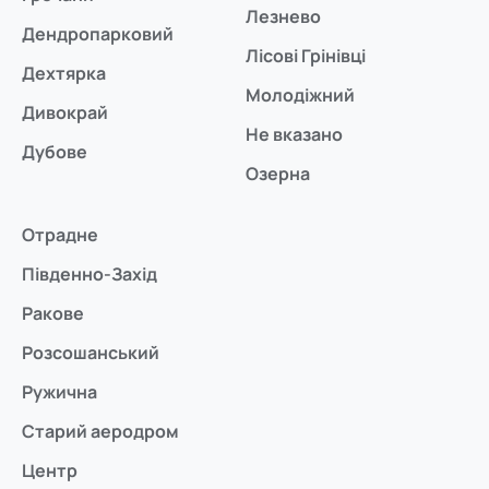
Лезнево
Дендропарковий
Лісові Грінівці
Дехтярка
Молодіжний
Дивокрай
Не вказано
Дубове
Озерна
Отрадне
Південно-Захід
Ракове
Розсошанський
Ружична
Старий аеродром
Центр