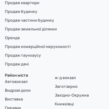
Продаж квартири
Продаж будинку
Продаж частини будинку
Продаж земельної ділянки
Оренда
Продаж комерційної нерухомості
Продаж таунхаусу
Продаж дачі
Район міста
ж-д вокзал
Автовокзал
Заготзерно
Видрові доли
Західно-Окружна
Виставка
Книжківці
Гречани