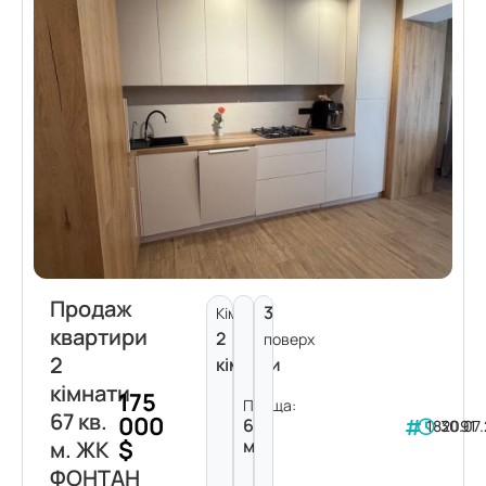
Продаж
3
Кімнат:
квартири
2
поверх
2
кімнати
кімнати
175
Площа:
67 кв.
000
67
182091
30.07
$
м²
м. ЖК
ФОНТАН