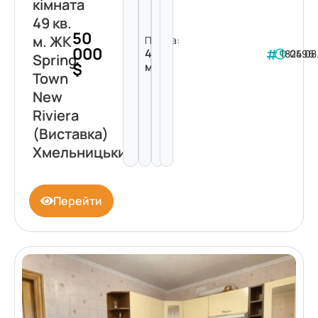
кімната
49 кв.
50
м. ЖК
Площа:
000
49
182496
05.08
Spring
$
м²
Town
New
Riviera
(Виставка)
Хмельницький
Перейти