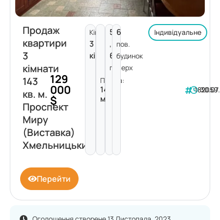
Продаж
5
6
Кімнат:
Індивідуальне
квартири
3
,
пов.
3
кімнати
6
будинок
кімнати
поверх
129
143
Площа:
000
143
182059
30.07
кв. м.
$
м²
Проспект
Миру
(Виставка)
Хмельницький
Перейти
Оголошення створене 13 Листопада, 2023