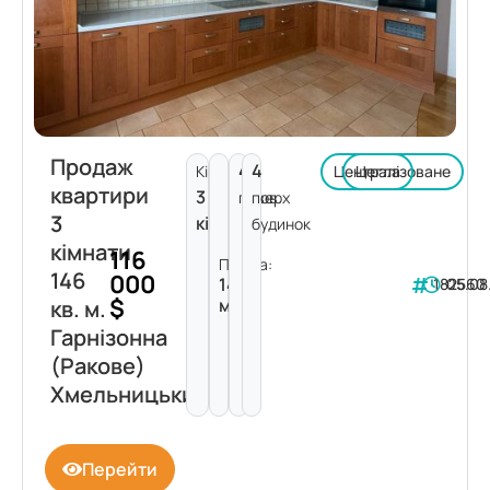
Продаж
4
4
Кімнат:
Централізоване
Цегла
квартири
3
поверх
пов.
3
кімнати
будинок
кімнати
116
Площа:
146
000
146
182560
05.08
$
м²
кв. м.
Гарнізонна
(Ракове)
Хмельницький
Перейти