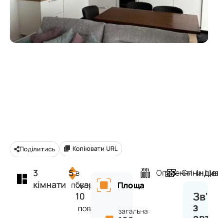
Копіювати URL
Поділитись
3
5
Інди
Це
в
Опалення
Стіни
кімнати
будинку
поверх
Площа
Зв'я
10
з
поверхів
загальна: