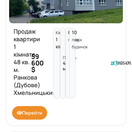
Продаж
8
10
Кімнат:
квартири
1
поверх
пов.
1
кімната
будинок
кімната
59
Площа:
48 кв.
600
48
182547
05.08
$
м²
м.
Ранкова
(Дубове)
Хмельницький
Перейти