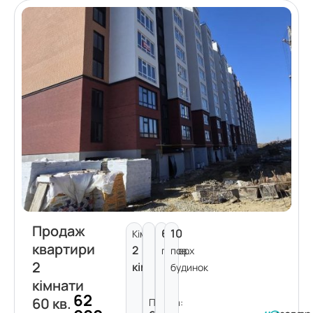
Продаж
6
10
Кімнат:
квартири
2
поверх
пов.
2
кімнати
будинок
кімнати
62
60 кв.
Площа: