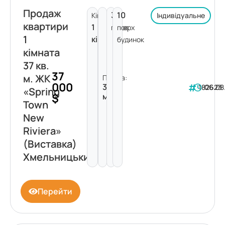
Продаж
3
10
Кімнат:
Індивідуальне
квартири
1
поверх
пов.
1
кімната
будинок
кімната
37 кв.
37
м. ЖК
Площа:
000
37
182623
06.08
«Spring
$
м²
Town
New
Riviera»
(Виставка)
Хмельницький
Перейти