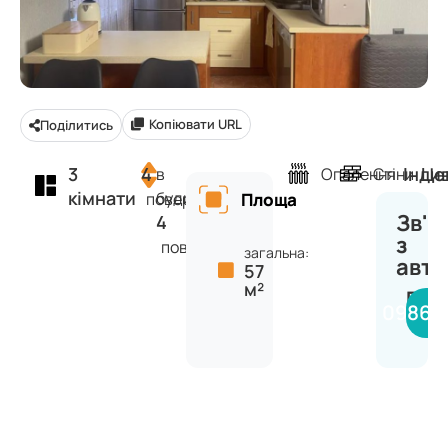
Копіювати URL
Поділитись
3
4
Інди
Це
в
Опалення
Стіни
кімнати
будинку
поверх
Площа
Зв'я
4
з
поверхів
загальна:
авт
57
м²
Вяч
09866