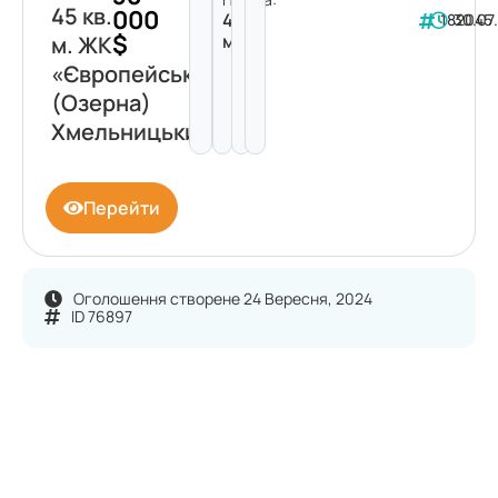
45 кв.
000
45
182045
30.07
$
м²
м. ЖК
«Європейський»
(Озерна)
Хмельницький
Перейти
Оголошення створене 24 Вересня, 2024
ID 76897