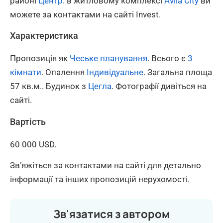
районі
Центр
. в житловому комплексі
Avila City
ви
можете за контактами на сайті Invest.
Характеристика
Пропозиція як
Чеське планування
. Всього є
3
кімнати
. Опалення
Індивідуальне
. Загальна площа
57 кв.м.. Будинок з
Цегла
. Фотографії дивіться на
сайті.
Вартість
60 000 USD.
Зв’яжіться за контактами на сайті для детально
інформації та інших пропозицій нерухомості.
Зв'язатися з автором