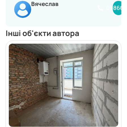
Вячеслав
098660
Інші об'єкти автора