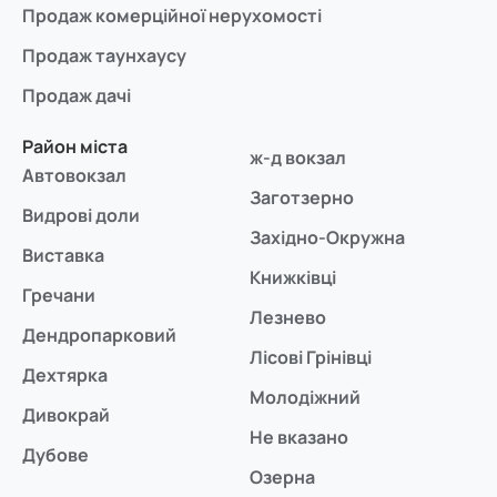
Продаж комерційної нерухомості
Продаж таунхаусу
Продаж дачі
Район міста
ж-д вокзал
Автовокзал
Заготзерно
Видрові доли
Західно-Окружна
Виставка
Книжківці
Гречани
Лезнево
Дендропарковий
Лісові Грінівці
Дехтярка
Молодіжний
Дивокрай
Не вказано
Дубове
Озерна