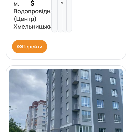
$
м²
м.
Водопровідна
(Центр)
Хмельницький
Перейти