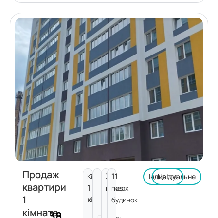
Продаж
3
11
Кімнат:
Індивідуальне
Цегла
квартири
1
поверх
пов.
1
кімната
будинок
кімната
38
Площа: