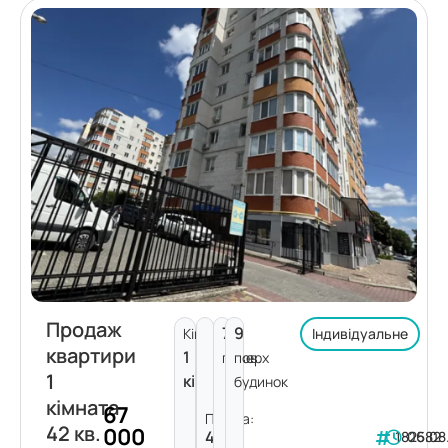
Продаж
7
9
Кімнат:
Індивідуальне
квартири
1
поверх
пов.
1
кімната
будинок
кімната
67
Площа:
42 кв.
000
42
182582
06.08