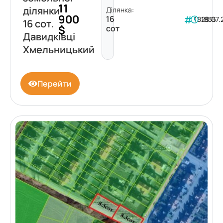
11
ділянки
Ділянка:
900
16
181835
28.07
16 сот.
$
сот
Давидківці
Хмельницький
Перейти