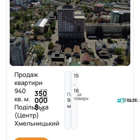
Продаж
15
квартири
,
940
16
372
350
Площа:
дол
кв. м.
поверх
000
940
178421
12.06
/
$
м²
Подільська
кв
(Центр)
Хмельницький