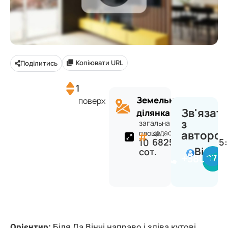
Копіювати URL
Поділитись
1
Земельна
поверх
Зв'язат
ділянка
з
загальна
кадастр:
авторо
площа:
6825088400:05:
10
Віктор
сот.
+380977
Орієнтир:
Біля Да Вінчі направо і зліва кутові