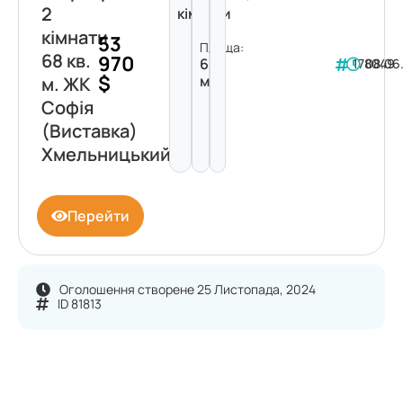
2
кімнати
кімнати
53
Площа:
68 кв.
970
68
178049
08.06
$
м²
м. ЖК
Софія
(Виставка)
Хмельницький
Перейти
Оголошення створене 25 Листопада, 2024
ID 81813