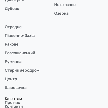
Не вказано
Дубове
Озерна
Отрадне
Південно-Захід
Ракове
Розсошанський
Ружична
Старий аеродром
Центр
Шаровечка
Клієнтам
Про нас
Контакти