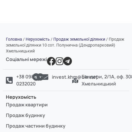
Головна
/
Нерухомість
/
Продаж земельної ділянки
/
Продаж
земельної ділянки 10 сот. Полунична (Дендропарковий)
Хмельницький
Соціальні мережі
+38 098
Бандери, 2/1А, оф. 30
invest.khm@ukr.net
0232020
Хмельницький
Нерухомість
Продаж квартири
Продаж будинку
Продаж частини будинку