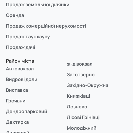
Продаж земельної ділянки
Оренда
Продаж комерційної нерухомості
Продаж таунхаусу
Продаж дачі
Район міста
ж-д вокзал
Автовокзал
Заготзерно
Видрові доли
Західно-Окружна
Виставка
Книжківці
Гречани
Лезнево
Дендропарковий
Лісові Грінівці
Дехтярка
Молодіжний
Дивокрай