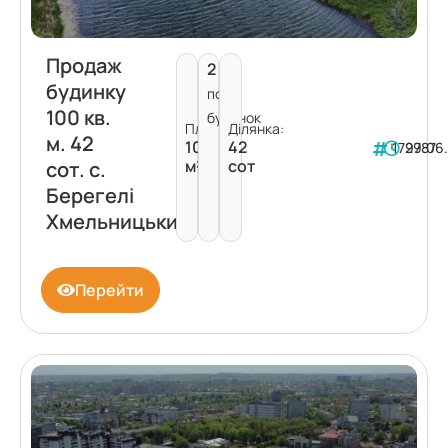
Продаж
2
будинку
пов.
100 кв.
будинок
Площа:
Ділянка:
м. 42
100
42
179787
29.06
м²
сот
сот. с.
Берегелі
Хмельницький
Перейти