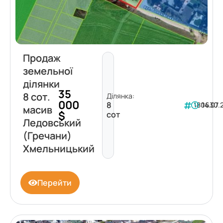
Продаж
земельної
ділянки
35
8 сот.
Ділянка:
000
8
180630
14.07.
масив
$
сот
Ледовський
(Гречани)
Хмельницький
Перейти