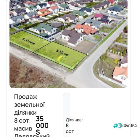
Продаж
земельної
ділянки
35
8 сот.
Ділянка:
000
8
180618
14.07.
масив
$
сот
Ледовський