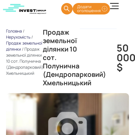
Додати
оголошення
Продаж
Головна
/
Нерухомість
/
земельної
Продаж земельної
50
ділянки 10
ділянки
/
Продаж
00
земельної ділянки
сот.
10 сот. Полунична
$
Полунична
(Дендропарковий)
(Дендропарковий)
Хмельницький
Хмельницький