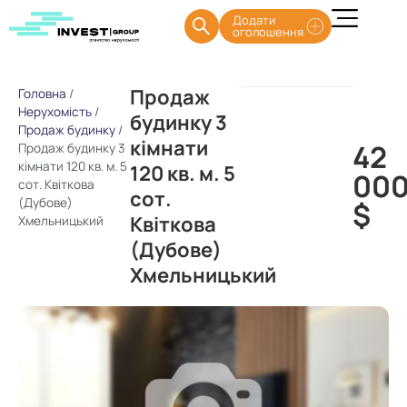
Додати
оголошення
Продаж
Головна
/
Нерухомість
/
будинку 3
Продаж будинку
/
кімнати
42
Продаж будинку 3
кімнати 120 кв. м. 5
120 кв. м. 5
00
сот. Квіткова
сот.
(Дубове)
$
Квіткова
Хмельницький
(Дубове)
Хмельницький