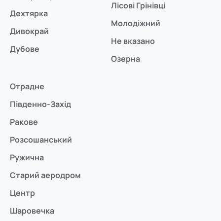
Лісові Грінівці
Дехтярка
Молодіжний
Дивокрай
Не вказано
Дубове
Озерна
Отрадне
Південно-Захід
Ракове
Розсошанський
Ружична
Старий аеродром
Центр
Шаровечка