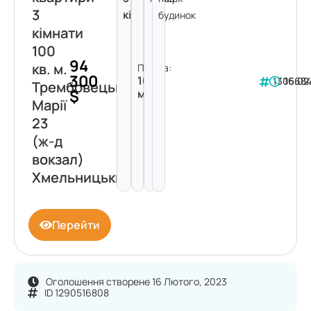
3
кімнати
будинок
кімнати
100
94
кв. м.
Площа:
300
100
130568
16.02
Трембовецької
$
м²
Марії
23
(ж-д
вокзал)
Хмельницький
Перейти
Оголошення створене 16 Лютого, 2023
ID 1290516808