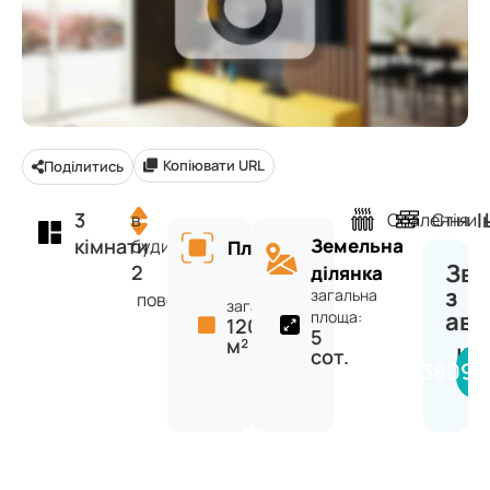
Копіювати URL
Поділитись
3
І
в
Опалення
Стіни
кімнати
Земельна
будинку
Площа
Зв'
2
ділянка
з
загальна
поверхів
загальна:
ав
площа:
120
5
м²
IN
сот.
+38098