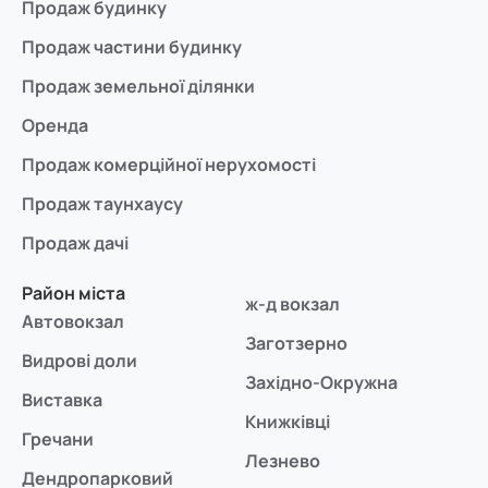
Продаж будинку
Продаж частини будинку
Продаж земельної ділянки
Оренда
Продаж комерційної нерухомості
Продаж таунхаусу
Продаж дачі
Район міста
ж-д вокзал
Автовокзал
Заготзерно
Видрові доли
Західно-Окружна
Виставка
Книжківці
Гречани
Лезнево
Дендропарковий