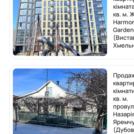
кімнат
кв. м. 
Harmo
Garden
(Виста
Хмель
Прода
кварти
кімнат
кв. м.
провул
Назарі
Яремч
(Дубов