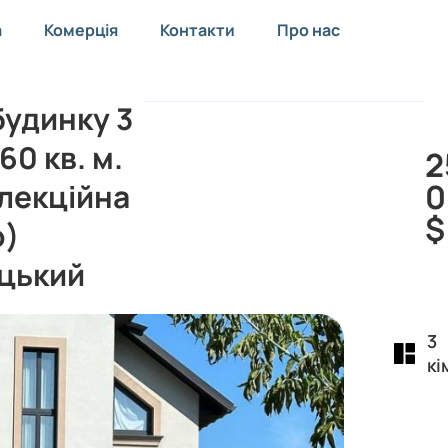
а
Комерція
Контакти
Про нас
удинку 3
60 кв. м.
2
0
елекційна
$
о)
цький
3
кі