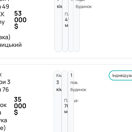
а 49
кімната
будинок
53
ЖК
Площа:
000
49
ny
$
м²
вка)
ницький
ж
1
Кімнат:
Індивідуа
ри 3
3
пов.
и 76
кімнати
будинок
35
Площа:
ок
000
76
$
м²
я
ука
е)