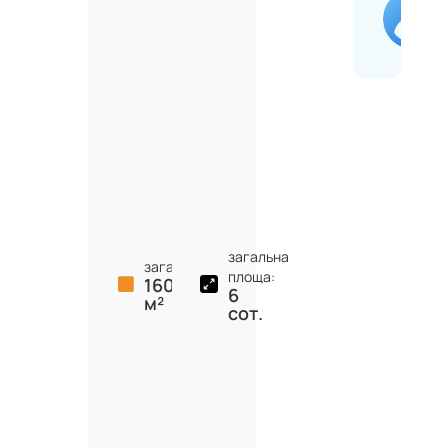
загальна
загальна:
площа:
160
6
м²
сот.