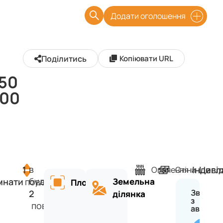
Додати оголошення
Поділитись
Копіювати URL
50
00
в
1
Індиві
Цегл
Опалення
Стіни
будинку
мнати
поверх
Земельна
Площа
Зв'язат
2
ділянка
з
поверхів
авторо