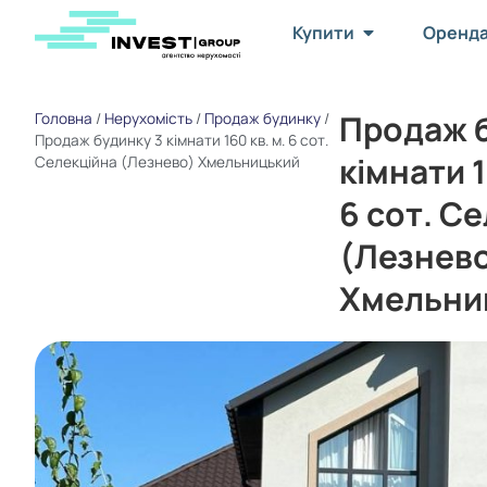
Купити
Оренд
Продаж б
Головна
/
Нерухомість
/
Продаж будинку
/
Продаж будинку 3 кімнати 160 кв. м. 6 сот.
кімнати 1
Селекційна (Лезнево) Хмельницький
6 сот. С
(Лезнев
Хмельни