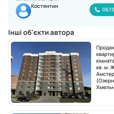
Костянтин
067
Інші об'єкти автора
Прода
кварти
кімнат
кв. м. 
Амсте
(Озерн
Хмель