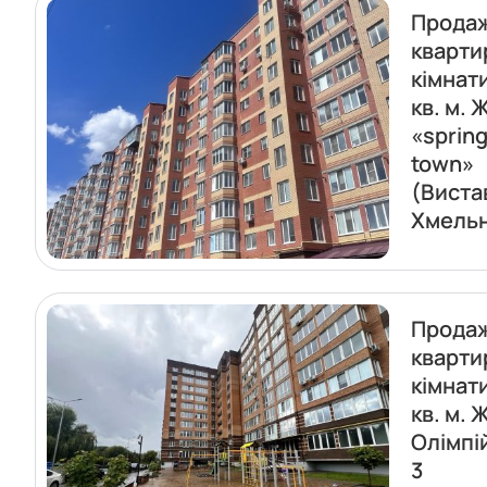
Прода
кварти
кімнат
кв. м. 
«sprin
town»
(Виста
Хмель
Прода
кварти
кімнат
кв. м. 
Олімпі
3