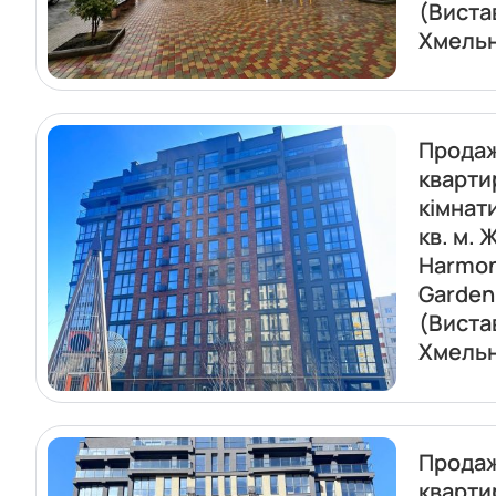
(Виста
Хмель
Прода
кварти
кімнати
кв. м. 
Harmo
Garden
(Виста
Хмель
Прода
кварти