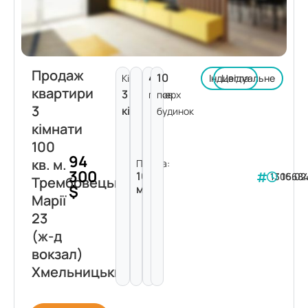
Продаж
4
10
Кімнат:
Індивідуальне
Цегла
квартири
3
поверх
пов.
3
кімнати
будинок
кімнати
100
94
кв. м.
Площа:
300
100
130568
16.02
Трембовецької
$
м²
Марії
23
(ж-д
вокзал)
Хмельницький