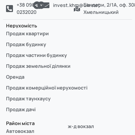
+38 098
Бандери, 2/1А, оф. 30
invest.khm@ukr.net
0232020
Хмельницький
Нерухомість
Продаж квартири
Продаж будинку
Продаж частини будинку
Продаж земельної ділянки
Оренда
Продаж комерційної нерухомості
Продаж таунхаусу
Продаж дачі
Район міста
ж-д вокзал
Автовокзал