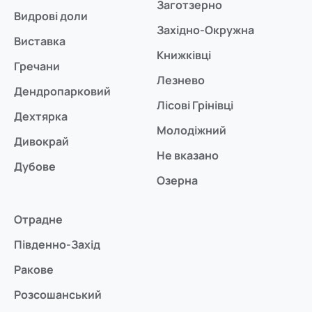
Заготзерно
Видрові доли
Західно-Окружна
Виставка
Книжківці
Гречани
Лезнево
Дендропарковий
Лісові Грінівці
Дехтярка
Молодіжний
Дивокрай
Не вказано
Дубове
Озерна
Отрадне
Південно-Захід
Ракове
Розсошанський