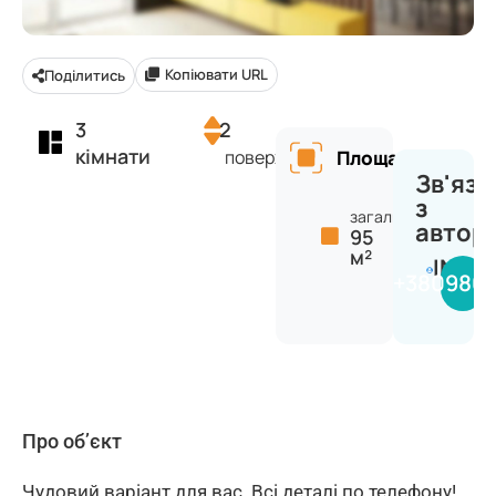
Копіювати URL
Поділитись
3
2
кімнати
поверх
Площа
Зв'яза
з
загальна:
автор
95
м²
INVE
+380980
Про об’єкт
Чудовий варіант для вас. Всі деталі по телефону!