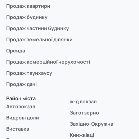
Продаж квартири
Продаж будинку
Продаж частини будинку
Продаж земельної ділянки
Оренда
Продаж комерційної нерухомості
Продаж таунхаусу
Продаж дачі
Район міста
ж-д вокзал
Автовокзал
Заготзерно
Видрові доли
Західно-Окружна
Виставка
Книжківці