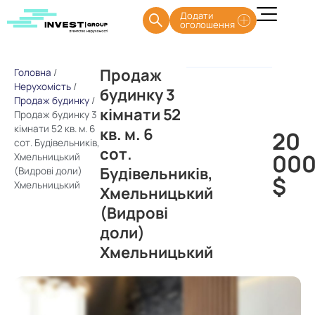
Додати
оголошення
Продаж
Головна
/
Нерухомість
/
будинку 3
Продаж будинку
/
кімнати 52
Продаж будинку 3
кімнати 52 кв. м. 6
кв. м. 6
20
сот. Будівельників,
сот.
00
Хмельницький
Будівельників,
(Видрові доли)
$
Хмельницький
Хмельницький
(Видрові
доли)
Хмельницький