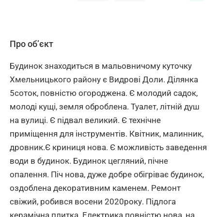
Про об’єкт
Будинок знаходиться в мальовничому куточку
Хмельницького району є Видрові Доли. Ділянка
5соток, повністю огороджена. Є молодий садок,
молоді кущі, земля оброблена. Туалет, літній душ
на вулиці. Є підвал великий. Є технічне
приміщення для інструментів. Квітник, малинник,
дровник.Є криниця нова. Є можливість заведення
води в будинок. Будинок цегляний, пічне
опалення. Піч нова, дуже добре обігріває будинок,
оздоблена декоративним каменем. Ремонт
свіжий, робився восени 2020року. Підлога
керамічна плитка. Електрика повністю нова, на