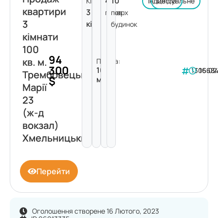
4
10
Кімнат:
Індивідуальне
Цегла
квартири
3
поверх
пов.
3
кімнати
будинок
кімнати
100
94
кв. м.
Площа:
300
100
130568
16.02
Трембовецької
$
м²
Марії
23
(ж-д
вокзал)
Хмельницький
Перейти
Оголошення створене 16 Лютого, 2023