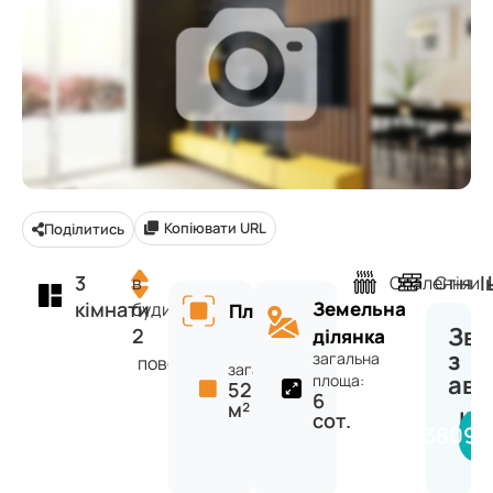
Копіювати URL
Поділитись
3
І
в
Опалення
Стіни
кімнати
Земельна
будинку
Площа
Зв'
2
ділянка
з
загальна
поверхів
загальна:
ав
площа:
52
6
м²
IN
сот.
+38098