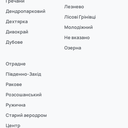
Гречани
Лезнево
Дендропарковий
Лісові Грінівці
Дехтярка
Молодіжний
Дивокрай
Не вказано
Дубове
Озерна
Отрадне
Південно-Захід
Ракове
Розсошанський
Ружична
Старий аеродром
Центр