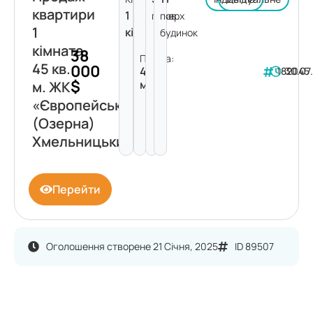
квартири
1
поверх
пов.
1
кімната
будинок
кімната
38
Площа:
45 кв.
000
45
182045
30.07
$
м²
м. ЖК
«Європейський»
(Озерна)
Хмельницький
Перейти
Оголошення створене 21 Січня, 2025
ID 89507