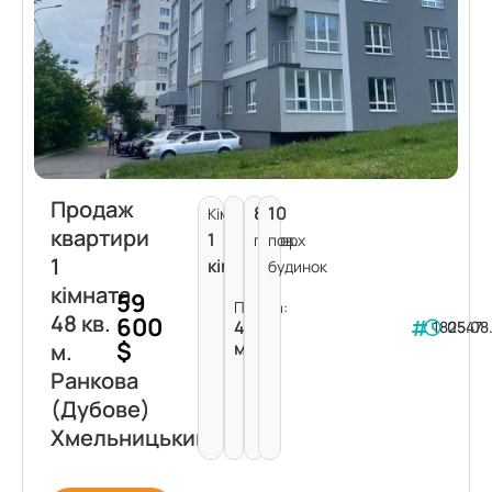
Продаж
8
10
Кімнат:
квартири
1
поверх
пов.
1
кімната
будинок
кімната
59
Площа:
48 кв.
600
48
182547
05.08
$
м²
м.
Ранкова
(Дубове)
Хмельницький