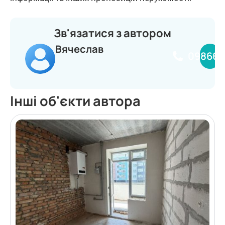
Зв'язатися з автором
Вячеслав
098660
Інші об'єкти автора