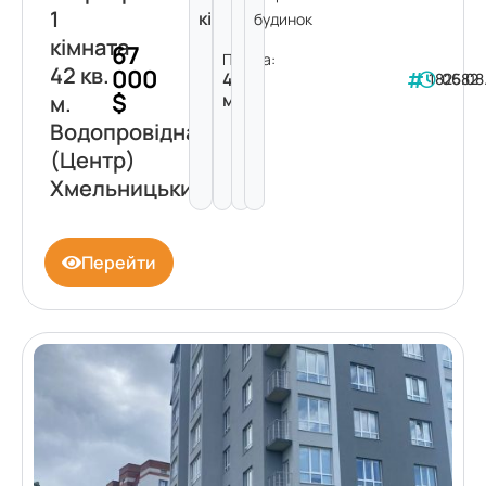
1
кімната
будинок
кімната
67
Площа:
42 кв.
000
42
182582
06.08
$
м²
м.
Водопровідна
(Центр)
Хмельницький
Перейти