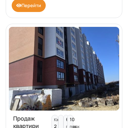
Перейти
Продаж
6
10
Кімнат:
квартири
2
поверх
пов.