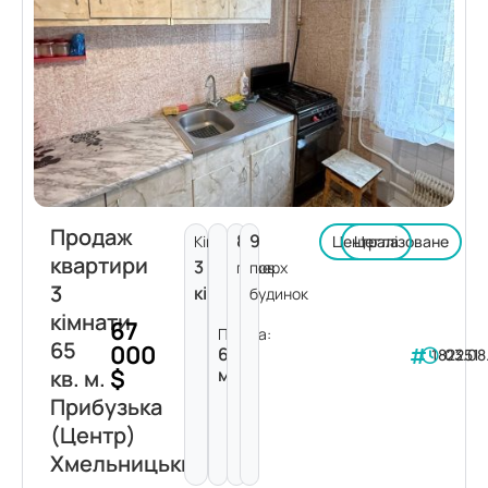
Продаж
8
9
Кімнат:
Централізоване
Цегла
квартири
3
поверх
пов.
3
кімнати
будинок
кімнати
67
Площа:
65
000
65
182251
03.08
$
м²
кв. м.
Прибузька
(Центр)
Хмельницький