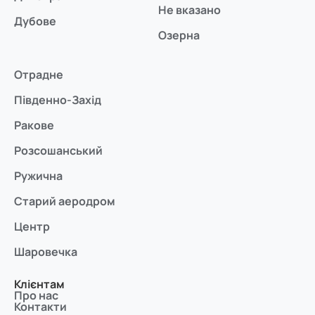
Не вказано
Дубове
Озерна
Отрадне
Південно-Захід
Ракове
Розсошанський
Ружична
Старий аеродром
Центр
Шаровечка
Клієнтам
Про нас
Контакти