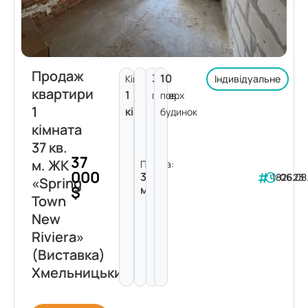
Продаж
3
10
Кімнат:
Індивідуальне
квартири
1
поверх
пов.
1
кімната
будинок
кімната
37 кв.
37
м. ЖК
Площа:
000
37
182623
06.08
«Spring
$
м²
Town
New
Riviera»
(Виставка)
Хмельницький