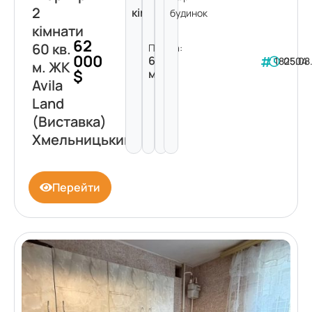
2
кімнати
будинок
кімнати
62
60 кв.
Площа:
000
60
182504
05.08
м. ЖК
$
м²
Avila
Land
(Виставка)
Хмельницький
Перейти