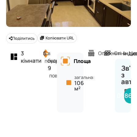
Копіювати URL
Поділитись
3
6
Інди
Це
в
Опалення
Стіни
кімнати
будинку
поверх
Площа
Зв'я
9
з
поверхів
загальна:
авт
106
м²
Вяч
09866