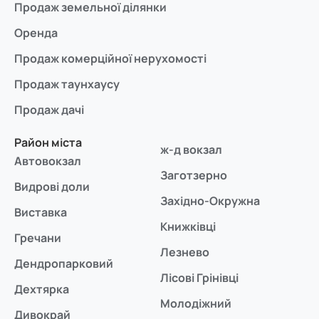
Продаж земельної ділянки
Оренда
Продаж комерційної нерухомості
Продаж таунхаусу
Продаж дачі
Район міста
ж-д вокзал
Автовокзал
Заготзерно
Видрові доли
Західно-Окружна
Виставка
Книжківці
Гречани
Лезнево
Дендропарковий
Лісові Грінівці
Дехтярка
Молодіжний
Дивокрай