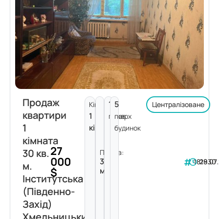
Продаж
1
5
Кімнат:
Централізоване
квартири
1
поверх
пов.
1
кімната
будинок
кімната
27
30 кв.
Площа:
000
30
181930
28.07
м.
$
м²
Інститутська
(Південно-
Захід)
Хмельницький