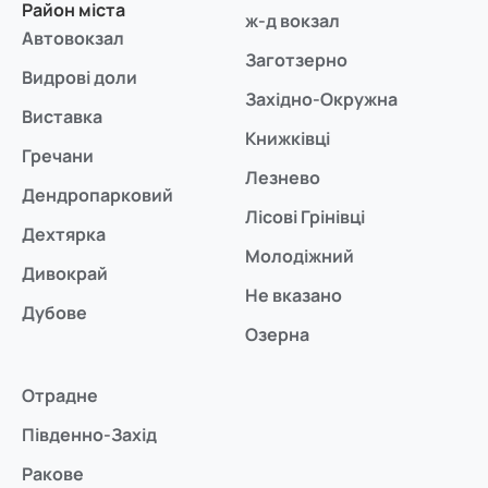
Район міста
ж-д вокзал
Автовокзал
Заготзерно
Видрові доли
Західно-Окружна
Виставка
Книжківці
Гречани
Лезнево
Дендропарковий
Лісові Грінівці
Дехтярка
Молодіжний
Дивокрай
Не вказано
Дубове
Озерна
Отрадне
Південно-Захід
Ракове