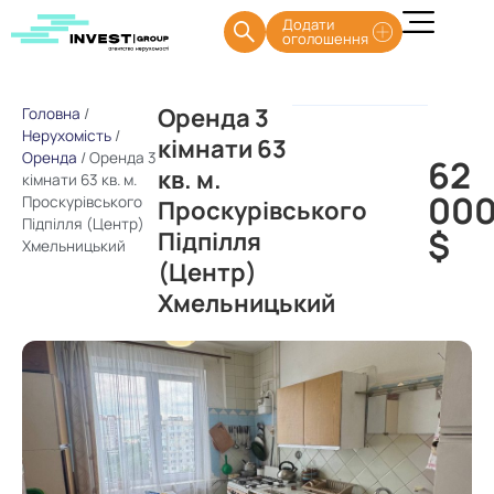
Додати
оголошення
Оренда 3
Головна
/
Нерухомість
/
кімнати 63
Оренда
/
Оренда 3
62
кв. м.
кімнати 63 кв. м.
00
Проскурівського
Проскурівського
Підпілля (Центр)
$
Підпілля
Хмельницький
(Центр)
Хмельницький