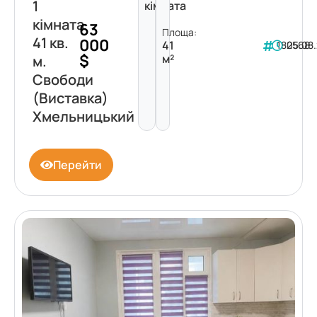
1
кімната
кімната
63
Площа:
41 кв.
000
41
182568
05.08
$
м²
м.
Свободи
(Виставка)
Хмельницький
Перейти