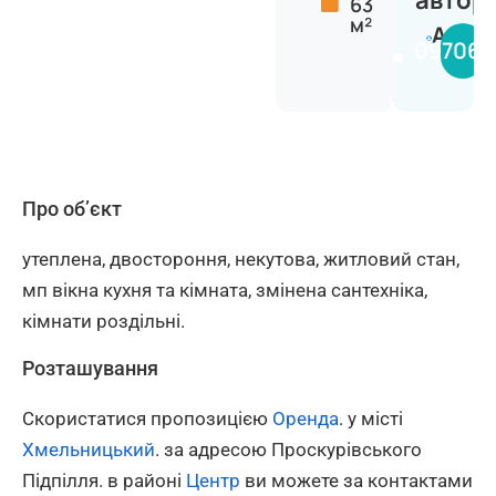
автор
63
м²
Анаст
097068
Про об’єкт
утеплена, двостороння, некутова, житловий стан,
мп вікна кухня та кімната, змінена сантехніка,
кімнати роздільні.
Розташування
Скористатися пропозицією
Оренда
. у місті
Хмельницький
. за адресою Проскурівського
Підпілля. в районі
Центр
ви можете за контактами