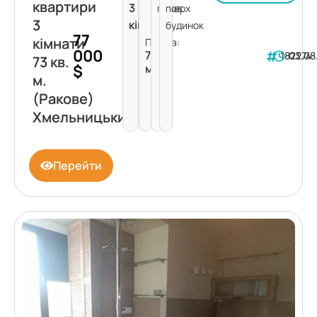
квартири
3
поверх
пов.
3
кімнати
будинок
77
кімнати
Площа:
000
73
182274
03.08
73 кв.
$
м²
м.
(Ракове)
Хмельницький
Перейти