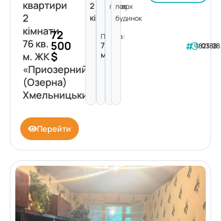
квартири
2
поверх
пов.
2
кімнати
будинок
кімнати
72
Площа:
76 кв.
500
76
182188
03.08
$
м²
м. ЖК
«Приозерний»
(Озерна)
Хмельницький
Перейти