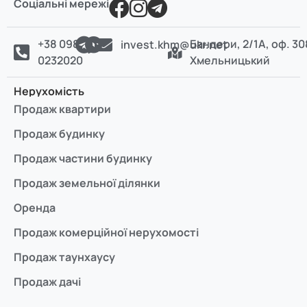
Соціальні мережі
+38 098
Бандери, 2/1А, оф. 30
invest.khm@ukr.net
0232020
Хмельницький
Нерухомість
Продаж квартири
Продаж будинку
Продаж частини будинку
Продаж земельної ділянки
Оренда
Продаж комерційної нерухомості
Продаж таунхаусу
Продаж дачі