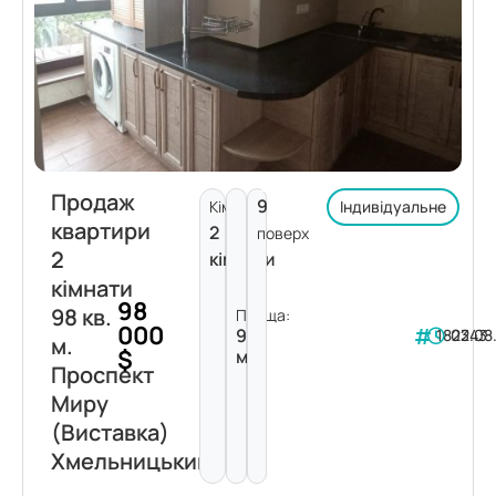
Продаж
9
Кімнат:
Індивідуальне
квартири
2
поверх
2
кімнати
кімнати
98
98 кв.
Площа:
000
98
182243
03.08
м.
$
м²
Проспект
Миру
(Виставка)
Хмельницький