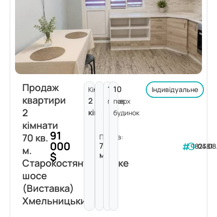
Продаж
1
10
Кімнат:
Індивідуальне
квартири
2
поверх
пов.
2
кімнати
будинок
кімнати
91
70 кв.
Площа:
000
70
182381
04.08
м.
$
м²
Старокостянтинівське
шосе
(Виставка)
Хмельницький