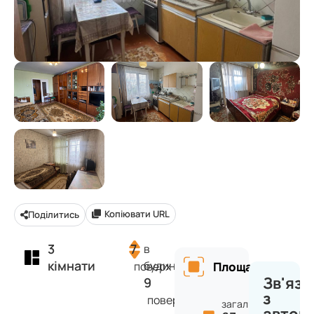
Копіювати URL
Поділитись
3
7
в
кімнати
будинку
поверх
Площа
Зв'яза
9
з
поверхів
загальна: