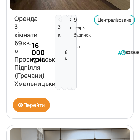
Оренда
8
9
Кімнат:
Централізоване
3
3
поверх
пов.
кімнати
кімнати
будинок
69 кв.
16
Площа:
м.
000
69
182364
04.08
грн.
м²
Проскурівського
Підпілля
(Гречани)
Хмельницький
Перейти