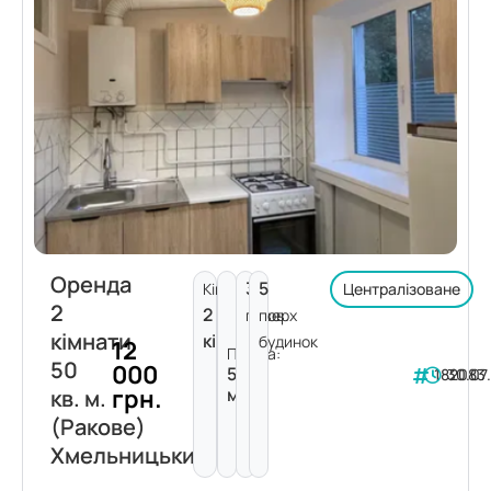
Оренда
3
5
Кімнат:
Централізоване
2
2
поверх
пов.
кімнати
кімнати
будинок
12
Площа:
50
000
50
182083
30.07
грн.
м²
кв. м.
(Ракове)
Хмельницький