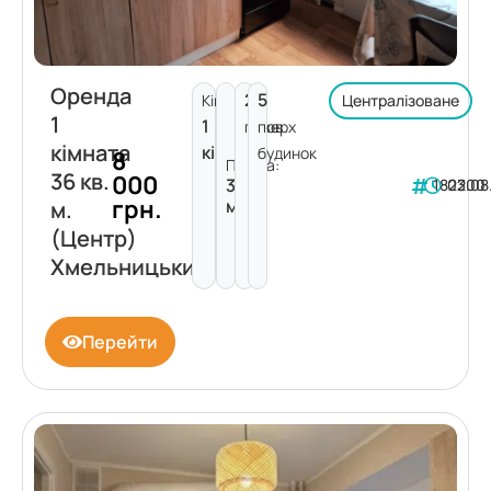
Оренда
2
5
Кімнат:
Централізоване
1
1
поверх
пов.
кімната
кімната
будинок
8
Площа:
36 кв.
000
36
182200
03.08
грн.
м²
м.
(Центр)
Хмельницький
Перейти