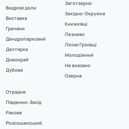
Заготзерно
Видрові доли
Західно-Окружна
Виставка
Книжківці
Гречани
Лезнево
Дендропарковий
Лісові Грінівці
Дехтярка
Молодіжний
Дивокрай
Не вказано
Дубове
Озерна
Отрадне
Південно-Захід
Ракове
Розсошанський