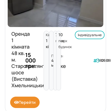
Оренда
7
10
Кімнат:
Індивідуальне
1
1
поверх
пов.
кімната
кімната
будинок
48 кв.
15
Площа:
м.
000
48
182591
06.08
грн.
м²
Старокостянтинівське
шосе
(Виставка)
Хмельницький
Перейти