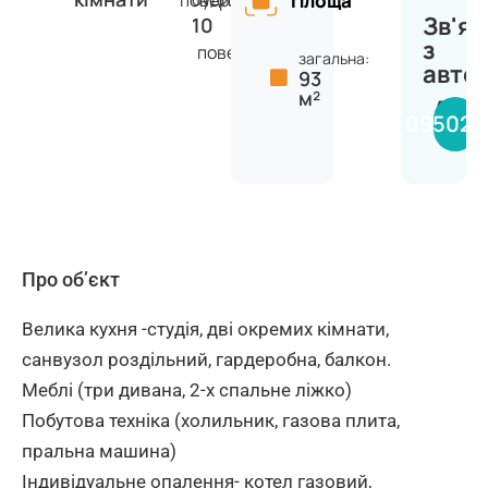
поверх
Площа
Зв'яз
10
з
поверхів
загальна:
авто
93
м²
Алін
095020
Про об’єкт
Велика кухня -студія, дві окремих кімнати,
санвузол роздільний, гардеробна, балкон.
Меблі (три дивана, 2-х спальне ліжко)
Побутова техніка (холильник, газова плита,
пральна машина)
Індивідуальне опалення- котел газовий,