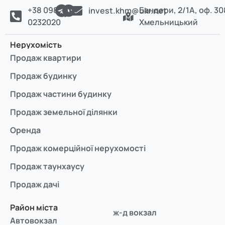
+38 098
Бандери, 2/1А, оф. 30
invest.khm@ukr.net
0232020
Хмельницький
Нерухомість
Продаж квартири
Продаж будинку
Продаж частини будинку
Продаж земельної ділянки
Оренда
Продаж комерційної нерухомості
Продаж таунхаусу
Продаж дачі
Район міста
ж-д вокзал
Автовокзал