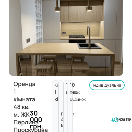
Оренда
10
10
Кімнат:
Індивідуальне
1
1
поверх
пов.
кімната
кімната
будинок
48 кв.
30
м. ЖК
Площа:
000
48
182319
04.08
Перлина
грн.
м²
Проскурова